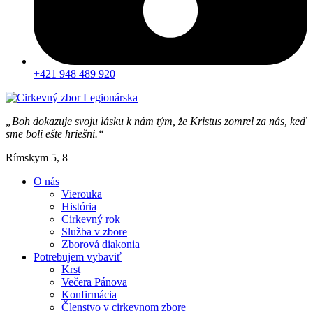
+421 948 489 920
„Boh dokazuje svoju lásku k nám tým, že Kristus zomrel za nás, keď
sme boli ešte hriešni.“
Rímskym 5, 8
O nás
Vierouka
História
Cirkevný rok
Služba v zbore
Zborová diakonia
Potrebujem vybaviť
Krst
Večera Pánova
Konfirmácia
Členstvo v cirkevnom zbore