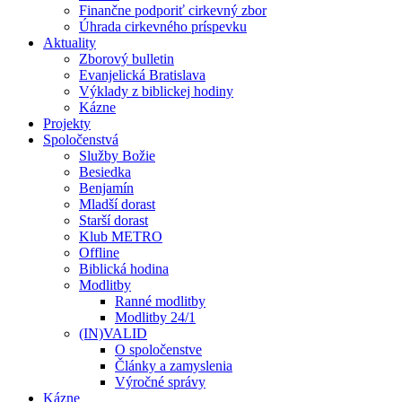
Finančne podporiť cirkevný zbor
Úhrada cirkevného príspevku
Aktuality
Zborový bulletin
Evanjelická Bratislava
Výklady z biblickej hodiny
Kázne
Projekty
Spoločenstvá
Služby Božie
Besiedka
Benjamín
Mladší dorast
Starší dorast
Klub METRO
Offline
Biblická hodina
Modlitby
Ranné modlitby
Modlitby 24/1
(IN)VALID
O spoločenstve
Články a zamyslenia
Výročné správy
Kázne