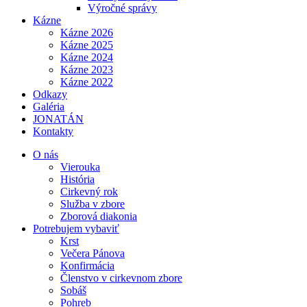
Výročné správy
Kázne
Kázne 2026
Kázne 2025
Kázne 2024
Kázne 2023
Kázne 2022
Odkazy
Galéria
JONATÁN
Kontakty
O nás
Vierouka
História
Cirkevný rok
Služba v zbore
Zborová diakonia
Potrebujem vybaviť
Krst
Večera Pánova
Konfirmácia
Členstvo v cirkevnom zbore
Sobáš
Pohreb