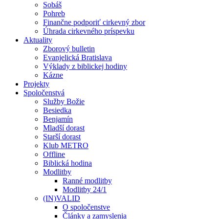
Sobáš
Pohreb
Finančne podporiť cirkevný zbor
Úhrada cirkevného príspevku
Aktuality
Zborový bulletin
Evanjelická Bratislava
Výklady z biblickej hodiny
Kázne
Projekty
Spoločenstvá
Služby Božie
Besiedka
Benjamín
Mladší dorast
Starší dorast
Klub METRO
Offline
Biblická hodina
Modlitby
Ranné modlitby
Modlitby 24/1
(IN)VALID
O spoločenstve
Články a zamyslenia