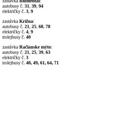
zastávka
Blumentál
:
autobusy č.
31
,
39
,
94
električky č.
3
,
9
zastávka
Krížna
:
autobusy č.
21
,
25
,
68
,
78
električky č.
4
,
9
trolejbusy č.
40
zastávka
Račianske mýto
:
autobusy č.
21
,
25
,
39
,
63
električky č.
3
trolejbusy č.
40, 49, 61, 64, 71