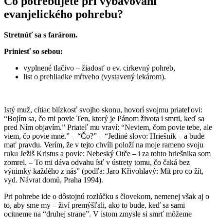
Čo potrebujete pri vybavovaní
evanjelického pohrebu?
Stretnúť sa s farárom.
Priniesť so sebou:
vyplnené tlačivo – žiadosť o ev. cirkevný pohreb,
list o prehliadke mŕtveho (vystavený lekárom).
Istý muž, cítiac blízkosť svojho skonu, hovorí svojmu priateľovi:
“Bojím sa, čo mi povie Ten, ktorý je Pánom života i smrti, keď sa
pred Ním objavím.” Priateľ mu vraví: “Neviem, čom povie tebe, ale
viem, čo povie mne.” – “Čo?” – “Jediné slovo: Hriešnik – a bude
mať pravdu. Verím, že v tejto chvíli položí na moje rameno svoju
ruku Ježiš Kristus a povie: Nebeský Otče – i za tohto hriešnika som
zomrel. – To mi dáva odvahu ísť v ústrety tomu, čo čaká bez
výnimky každého z nás” (podľa: Jaro Křivohlavý: Mít pro co žít,
vyd. Návrat domů, Praha 1994).
Pri pohrebe ide o dôstojnú rozlúčku s človekom, nemenej však aj o
to, aby sme my – živí premýšľali, ako to bude, keď sa sami
ocitneme na “druhej strane”. V istom zmysle si smrť môžeme