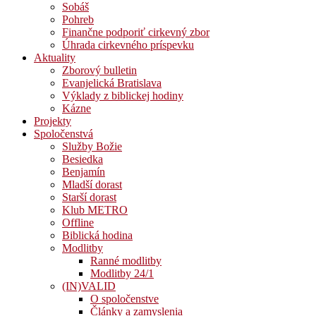
Sobáš
Pohreb
Finančne podporiť cirkevný zbor
Úhrada cirkevného príspevku
Aktuality
Zborový bulletin
Evanjelická Bratislava
Výklady z biblickej hodiny
Kázne
Projekty
Spoločenstvá
Služby Božie
Besiedka
Benjamín
Mladší dorast
Starší dorast
Klub METRO
Offline
Biblická hodina
Modlitby
Ranné modlitby
Modlitby 24/1
(IN)VALID
O spoločenstve
Články a zamyslenia