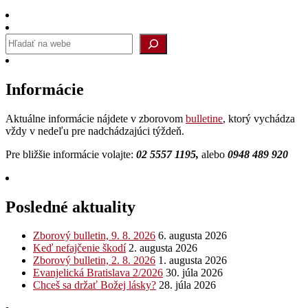
Informácie
Aktuálne informácie nájdete v zborovom
bulletine
, ktorý vychádza
vždy v nedeľu pre nadchádzajúci týždeň.
Pre bližšie informácie volajte:
02 5557 1195,
alebo
0948 489 920
Posledné aktuality
Zborový bulletin, 9. 8. 2026
6. augusta 2026
Keď nefajčenie škodí
2. augusta 2026
Zborový bulletin, 2. 8. 2026
1. augusta 2026
Evanjelická Bratislava 2/2026
30. júla 2026
Chceš sa držať Božej lásky?
28. júla 2026