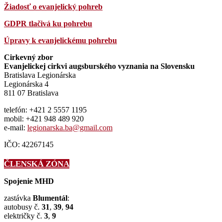
Žiadosť o evanjelický pohreb
GDPR tlačivá ku pohrebu
Úpravy k evanjelickému pohrebu
Cirkevný zbor
Evanjelickej cirkvi augsburského vyznania na Slovensku
Bratislava Legionárska
Legionárska 4
811 07 Bratislava
telefón: +421 2 5557 1195
mobil: +421 948 489 920
e-mail:
legionarska.ba@gmail.com
IČO: 42267145
ČLENSKÁ ZÓNA
Spojenie MHD
zastávka
Blumentál
:
autobusy č.
31
,
39
,
94
električky č.
3
,
9