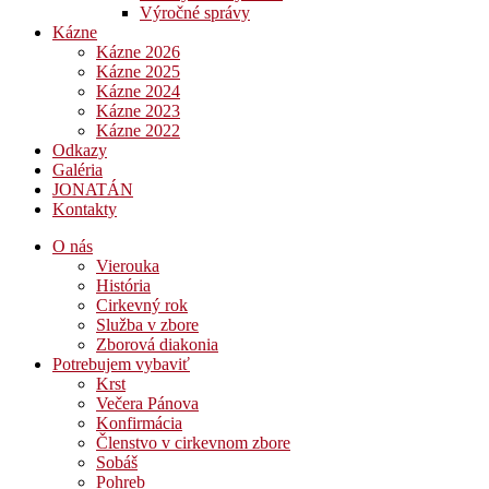
Výročné správy
Kázne
Kázne 2026
Kázne 2025
Kázne 2024
Kázne 2023
Kázne 2022
Odkazy
Galéria
JONATÁN
Kontakty
O nás
Vierouka
História
Cirkevný rok
Služba v zbore
Zborová diakonia
Potrebujem vybaviť
Krst
Večera Pánova
Konfirmácia
Členstvo v cirkevnom zbore
Sobáš
Pohreb