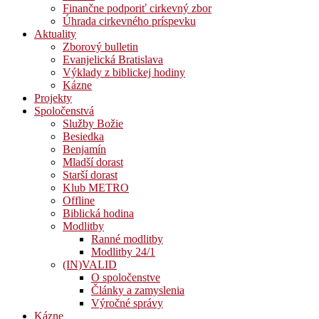
Finančne podporiť cirkevný zbor
Úhrada cirkevného príspevku
Aktuality
Zborový bulletin
Evanjelická Bratislava
Výklady z biblickej hodiny
Kázne
Projekty
Spoločenstvá
Služby Božie
Besiedka
Benjamín
Mladší dorast
Starší dorast
Klub METRO
Offline
Biblická hodina
Modlitby
Ranné modlitby
Modlitby 24/1
(IN)VALID
O spoločenstve
Články a zamyslenia
Výročné správy
Kázne