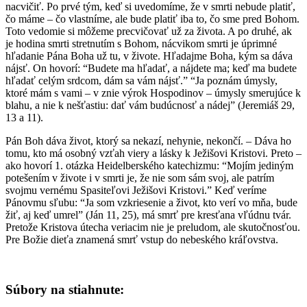
nacvičiť. Po prvé tým, keď si uvedomíme, že v smrti nebude platiť,
čo máme – čo vlastníme, ale bude platiť iba to, čo sme pred Bohom.
Toto vedomie si môžeme precvičovať už za života. A po druhé, ak
je hodina smrti stretnutím s Bohom, nácvikom smrti je úprimné
hľadanie Pána Boha už tu, v živote. Hľadajme Boha, kým sa dáva
nájsť. On hovorí: “Budete ma hľadať, a nájdete ma; keď ma budete
hľadať celým srdcom, dám sa vám nájsť.” “Ja poznám úmysly,
ktoré mám s vami – v znie výrok Hospodinov – úmysly smerujúce k
blahu, a nie k nešťastiu: dať vám budúcnosť a nádej” (Jeremiáš 29,
13 a 11).
Pán Boh dáva život, ktorý sa nekazí, nehynie, nekončí. – Dáva ho
tomu, kto má osobný vzťah viery a lásky k Ježišovi Kristovi. Preto –
ako hovorí 1. otázka Heidelberského katechizmu: “Mojím jediným
potešením v živote i v smrti je, že nie som sám svoj, ale patrím
svojmu vernému Spasiteľovi Ježišovi Kristovi.” Keď veríme
Pánovmu sľubu: “Ja som vzkriesenie a život, kto verí vo mňa, bude
žiť, aj keď umrel” (Ján 11, 25), má smrť pre kresťana vľúdnu tvár.
Pretože Kristova útecha veriacim nie je preludom, ale skutočnosťou.
Pre Božie dieťa znamená smrť vstup do nebeského kráľovstva.
Súbory na stiahnute: