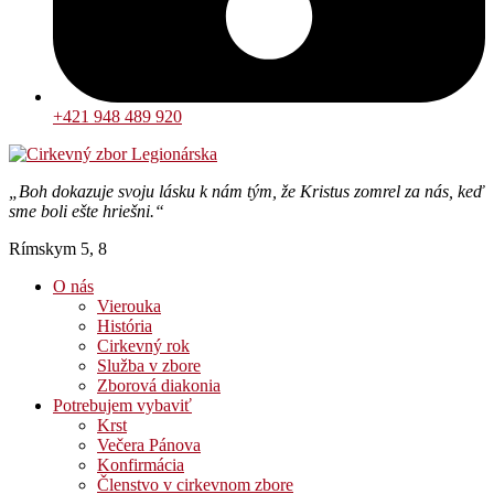
+421 948 489 920
„Boh dokazuje svoju lásku k nám tým, že Kristus zomrel za nás, keď
sme boli ešte hriešni.“
Rímskym 5, 8
O nás
Vierouka
História
Cirkevný rok
Služba v zbore
Zborová diakonia
Potrebujem vybaviť
Krst
Večera Pánova
Konfirmácia
Členstvo v cirkevnom zbore