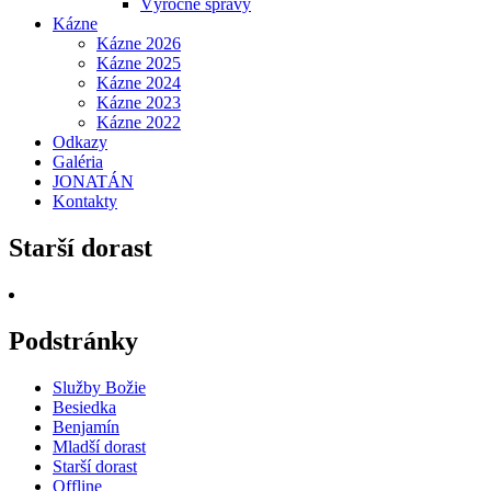
Výročné správy
Kázne
Kázne 2026
Kázne 2025
Kázne 2024
Kázne 2023
Kázne 2022
Odkazy
Galéria
JONATÁN
Kontakty
Starší dorast
Podstránky
Služby Božie
Besiedka
Benjamín
Mladší dorast
Starší dorast
Offline