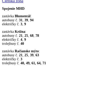
Členská zóna
Spojenie MHD
zastávka
Blumentál
:
autobusy č.
31
,
39
,
94
električky č.
3
,
9
zastávka
Krížna
:
autobusy č.
21
,
25
,
68
,
78
električky č.
4
,
9
trolejbusy č.
40
zastávka
Račianske mýto
:
autobusy č.
21
,
25
,
39
,
63
električky č.
3
trolejbusy č.
40, 49, 61, 64, 71