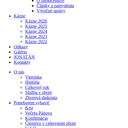
O spoločenstve
Články a zamyslenia
Výročné správy
Kázne
Kázne 2026
Kázne 2025
Kázne 2024
Kázne 2023
Kázne 2022
Odkazy
Galéria
JONATÁN
Kontakty
O nás
Vierouka
História
Cirkevný rok
Služba v zbore
Zborová diakonia
Potrebujem vybaviť
Krst
Večera Pánova
Konfirmácia
Členstvo v cirkevnom zbore