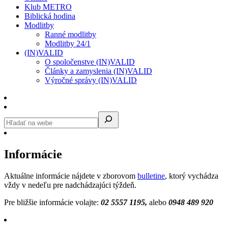
Klub METRO
Biblická hodina
Modlitby
Ranné modlitby
Modlitby 24/1
(IN)VALID
O spoločenstve (IN)VALID
Články a zamyslenia (IN)VALID
Výročné správy (IN)VALID
Informácie
Aktuálne informácie nájdete v zborovom
bulletine
, ktorý vychádza
vždy v nedeľu pre nadchádzajúci týždeň.
Pre bližšie informácie volajte:
02 5557 1195,
alebo
0948 489 920