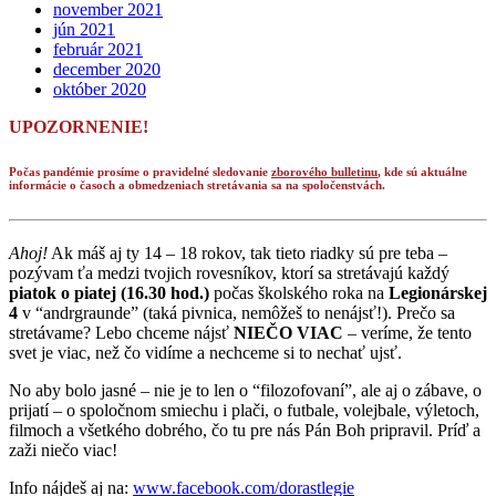
november 2021
jún 2021
február 2021
december 2020
október 2020
UPOZORNENIE!
Počas pandémie prosíme o pravidelné sledovanie
zborového bulletinu
, kde sú aktuálne
informácie o časoch a obmedzeniach stretávania sa na spoločenstvách.
Ahoj!
Ak máš aj ty 14 – 18 rokov, tak tieto riadky sú pre teba –
pozývam ťa medzi tvojich rovesníkov, ktorí sa stretávajú každý
piatok o piatej (16.30 hod.)
počas školského roka na
Legionárskej
4
v “andrgraunde” (taká pivnica, nemôžeš to nenájsť!). Prečo sa
stretávame? Lebo chceme nájsť
NIEČO VIAC
– veríme, že tento
svet je viac, než čo vidíme a nechceme si to nechať ujsť.
No aby bolo jasné – nie je to len o “filozofovaní”, ale aj o zábave, o
prijatí – o spoločnom smiechu i plači, o futbale, volejbale, výletoch,
filmoch a všetkého dobrého, čo tu pre nás Pán Boh pripravil. Príď a
zaži niečo viac!
Info nájdeš aj na:
www.facebook.com/dorastlegie