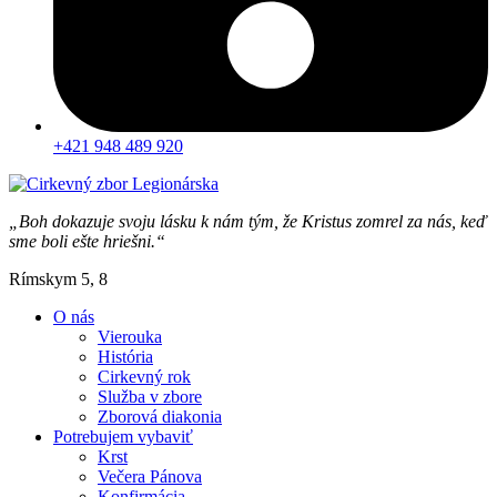
+421 948 489 920
„Boh dokazuje svoju lásku k nám tým, že Kristus zomrel za nás, keď
sme boli ešte hriešni.“
Rímskym 5, 8
O nás
Vierouka
História
Cirkevný rok
Služba v zbore
Zborová diakonia
Potrebujem vybaviť
Krst
Večera Pánova
Konfirmácia