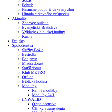
Sobáš
Pohreb
Finančne podporiť cirkevný zbor
Úhrada cirkevného príspevku
Aktuality
Zborový bulletin
Evanjelická Bratislava
Výklady z biblickej hodiny
Kázne
Projekty
Spoločenstvá
Služby Božie
Besiedka
Benjamín
Mladší dorast
Starší dorast
Klub METRO
Offline
Biblická hodina
Modlitby
Ranné modlitby
Modlitby 24/1
(IN)VALID
O spoločenstve
Články a zamyslenia