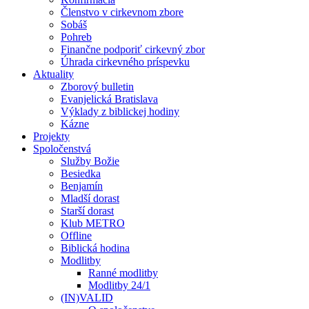
Členstvo v cirkevnom zbore
Sobáš
Pohreb
Finančne podporiť cirkevný zbor
Úhrada cirkevného príspevku
Aktuality
Zborový bulletin
Evanjelická Bratislava
Výklady z biblickej hodiny
Kázne
Projekty
Spoločenstvá
Služby Božie
Besiedka
Benjamín
Mladší dorast
Starší dorast
Klub METRO
Offline
Biblická hodina
Modlitby
Ranné modlitby
Modlitby 24/1
(IN)VALID