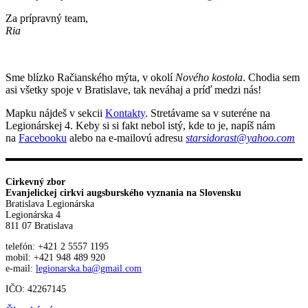
Za prípravný team,
Ria
Sme blízko Račianského mýta, v okolí
Nového kostola
. Chodia sem
asi všetky spoje v Bratislave, tak neváhaj a príď medzi nás!
Mapku nájdeš v sekcii
Kontakty
. Stretávame sa v suteréne na
Legionárskej 4. Keby si si fakt nebol istý, kde to je, napíš nám
na
Facebooku
alebo na e-mailovú adresu
starsidorast@yahoo.com
Cirkevný zbor
Evanjelickej cirkvi augsburského vyznania na Slovensku
Bratislava Legionárska
Legionárska 4
811 07 Bratislava
telefón: +421 2 5557 1195
mobil: +421 948 489 920
e-mail:
legionarska.ba@gmail.com
IČO: 42267145