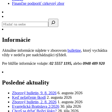
Finančne podporiť cirkevný zbor
Informácie
Aktuálne informácie nájdete v zborovom
bulletine
, ktorý vychádza
vždy v nedeľu pre nadchádzajúci týždeň.
Pre bližšie informácie volajte:
02 5557 1195,
alebo
0948 489 920
Posledné aktuality
Zborový bulletin, 9. 8. 2026
6. augusta 2026
Keď nefajčenie škodí
2. augusta 2026
Zborový bulletin, 2. 8. 2026
1. augusta 2026
Evanjelická Bratislava 2/2026
30. júla 2026
Chceš sa držať Božej lásky?
28. júla 2026