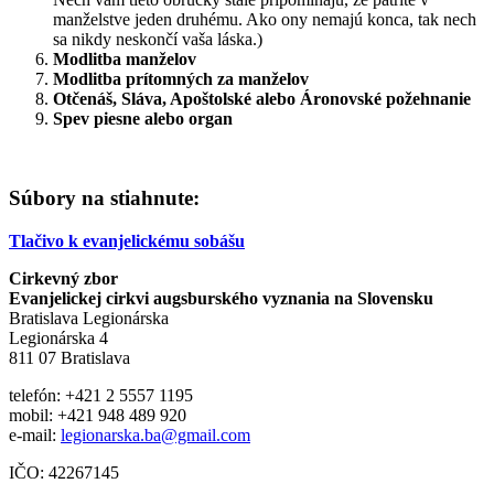
manželstve jeden druhému. Ako ony nemajú konca, tak nech
sa nikdy neskončí vaša láska.)
Modlitba manželov
Modlitba prítomných za manželov
Otčenáš, Sláva, Apoštolské alebo Áronovské požehnanie
Spev piesne alebo organ
Súbory na stiahnute:
Tlačivo k evanjelickému sobášu
Cirkevný zbor
Evanjelickej cirkvi augsburského vyznania na Slovensku
Bratislava Legionárska
Legionárska 4
811 07 Bratislava
telefón: +421 2 5557 1195
mobil: +421 948 489 920
e-mail:
legionarska.ba@gmail.com
IČO: 42267145