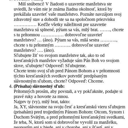
Milí snúbenci! V žiadosti o uzavretie manželstva ste
uviedli, že vám nie je známa žiadna okolnosť, ktorá by
prekážala uzavrieť vaše manželstvo. Poznáte navzájom svoj
zdravotný stav a dohodli ste sa na spoločnom priezvisku
…………… Keďže všetky náležitosti pre uzavretie
manželstva sú splnené, pýtam sa vás, milý brat. ……., chcete
s tu prítomnou …………… dobrovoľne uzavrieť
manželstvo? … (áno). Pýtam sa vás, milá sestra ………..,
chcete s tu prítomným ……….. dobrovoľne uzavrieť
manželstvo? …. (áno).
Sľubujete žiť vo svojom manželstve tak, ako to od
kresťanských manželov vyžaduje sám Pán Boh vo svojom
slove, sľubujete? Odpoveď: Sľubujeme.
Chcete tento svoj sľub pred Pánom Bohom a v prítomnosti
týchto kresťanských svedkov potvrdiť predpísaným
slávnostným sľubom, chcete? Odpoveď: Chceme.
(Prísaha) slávnostný sľub:
Prítomných prosím, aby povstali, a vy pokľaknite, podajte si
pravé ruky a hovorte za mnou.
Najprv ty (vy), milý brat, takto:
Ja, XY, slávnostne na svoju česť a kresťanskú vieru sľubujem
(prisahám) pred trojjediným Pánom Bohom: Otcom, Synom i
Duchom Svätým, a pred prítomnými kresťanskými svedkami,
že teba, N, ktorú som si dobrovoľne vyvolil za manželku,
neopustím ani v biede, ani v chorobe, ani v šťastí, ani v