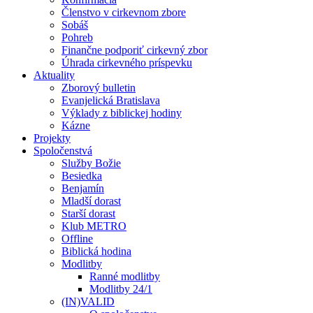
Členstvo v cirkevnom zbore
Sobáš
Pohreb
Finančne podporiť cirkevný zbor
Úhrada cirkevného príspevku
Aktuality
Zborový bulletin
Evanjelická Bratislava
Výklady z biblickej hodiny
Kázne
Projekty
Spoločenstvá
Služby Božie
Besiedka
Benjamín
Mladší dorast
Starší dorast
Klub METRO
Offline
Biblická hodina
Modlitby
Ranné modlitby
Modlitby 24/1
(IN)VALID