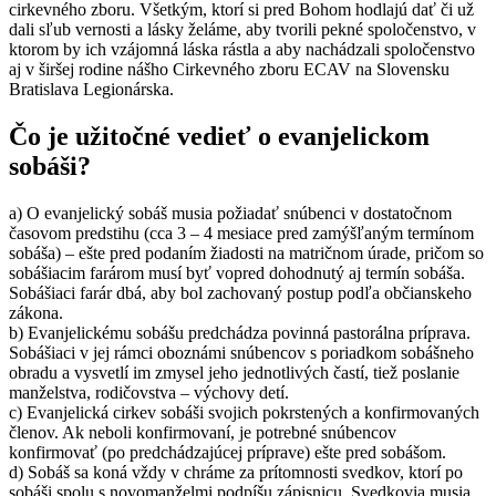
cirkevného zboru. Všetkým, ktorí si pred Bohom hodlajú dať či už
dali sľub vernosti a lásky želáme, aby tvorili pekné spoločenstvo, v
ktorom by ich vzájomná láska rástla a aby nachádzali spoločenstvo
aj v širšej rodine nášho Cirkevného zboru ECAV na Slovensku
Bratislava Legionárska.
Čo je užitočné vedieť o evanjelickom
sobáši?
a) O evanjelický sobáš musia požiadať snúbenci v dostatočnom
časovom predstihu (cca 3 – 4 mesiace pred zamýšľaným termínom
sobáša) – ešte pred podaním žiadosti na matričnom úrade, pričom so
sobášiacim farárom musí byť vopred dohodnutý aj termín sobáša.
Sobášiaci farár dbá, aby bol zachovaný postup podľa občianskeho
zákona.
b) Evanjelickému sobášu predchádza povinná pastorálna príprava.
Sobášiaci v jej rámci oboznámi snúbencov s poriadkom sobášneho
obradu a vysvetlí im zmysel jeho jednotlivých častí, tiež poslanie
manželstva, rodičovstva – výchovy detí.
c) Evanjelická cirkev sobáši svojich pokrstených a konfirmovaných
členov. Ak neboli konfirmovaní, je potrebné snúbencov
konfirmovať (po predchádzajúcej príprave) ešte pred sobášom.
d) Sobáš sa koná vždy v chráme za prítomnosti svedkov, ktorí po
sobáši spolu s novomanželmi podpíšu zápisnicu. Svedkovia musia