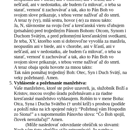
nešťastí, ani v nedostatku, ale budem ťa milovať, o teba sa
starať, vernosť ti zachovávať a tak, ako to Pán Boh vo
svojom slove prikazuje, s tebou verne nažívať až do smrti.
A teraz ty (vy), milá sestra, hovor (-te) za mnou takto:
Ja, N, slávnostne na svoju česť a kresťanskú vieru sľubujem
(prisahám) pred trojjediným Pánom Bohom: Otcom, Synom i
Duchom Svätým, a pred prítomnými kresťanskými svedkami,
že teba, XY, ktorého som si dobrovoľne vyvolila za manžela,
neopustím ani v biede, ani v chorobe, ani v šťastí, ani v
nešťastí, ani v nedostatku, ale budem ťa milovať, o teba sa
starať, vernosť ti zachovávať a tak, ako to Pán Boh vo
svojom slove prikazuje, s tebou verne nažívať až do smrti.
A teraz obaja spolu hovorte za mnou takto:
Tak nám pomáhaj trojjediný Boh: Otec, Syn i Duch Svätý, na
veky požehnaný. Amen.
Vyhlásenie a požehnanie manželstva:
Vaše manželstvo, ktoré ste práve uzavreli, ja, služobník Boží a
Kristov, mocou svojho úradu požehnávam a za riadne
kresťanské manželstvo vyhlasujem. Robím to v mene Boha:
Otca, Syna i Ducha Svätého († urobí kríž) s prosbou (podíde
a položí ruku na ich spojené ruky): “Požehnaj vám Hospodin
zo Siona!” a s napomenutím Pánovho slova: “Čo Boh spojil,
človek nerozlučuj!” Amen.
(Môže nasledovať odovzdanie obrúčok so slovami:
Nech vám tieto obrúčky stále pripomínajú, že patríte v