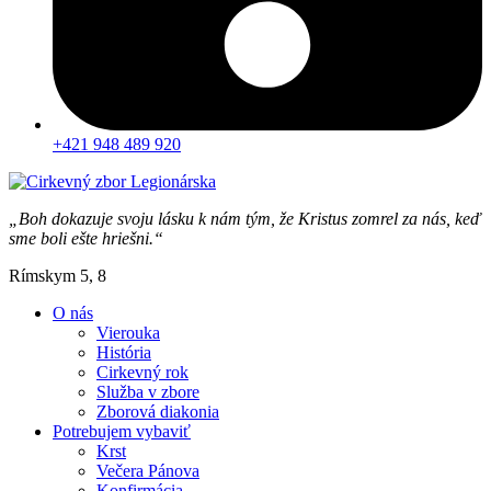
+421 948 489 920
„Boh dokazuje svoju lásku k nám tým, že Kristus zomrel za nás, keď
sme boli ešte hriešni.“
Rímskym 5, 8
O nás
Vierouka
História
Cirkevný rok
Služba v zbore
Zborová diakonia
Potrebujem vybaviť
Krst
Večera Pánova
Konfirmácia