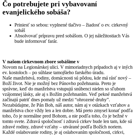
Čo potrebujete pri vybavovaní
evanjelického sobáša?
Priniesť so sebou: vyplnené tlačivo – žiadosť o ev. cirkevný
sobáš
Absolvovať prípravu pred sobášom. O jej náležitostiach Vás
bude informovať farár.
V našom cirkevnom zbore sobášime v
Novom na Legionárskej ulici. V mimoriadnych prípadoch aj v iných
ev. kostoloch – po súhlase tamojšieho farského úradu.
Naše manželstvá, rodiny, domácnosti sú pôdou, kde má rásť nový –
Boží život. Nie je možný bez Pánovho požehnania. Preto je
správne, keď do manželstva vstupujú snúbenci nielen so sľubom
vzájomnej lásky, ale aj s Božím požehnaním. Veď pekné manželstvá
začínajú patriť dnes pomaly už medzi “ohrozené druhy”.
Nezabúdajme, že Pán Boh, náš autor, nám aj v otázkach vzťahov a
manželstva chce vždy len a len dobre. Má preto zmysel konať podľa
toho, čo je normálne pred Bohom, a nie podľa toho, čo je bežné v
tomto svete. Zdravá spoločnosť i zdravá cirkev bude len tam, kde sú
zdravé rodiny, zdravé vzťahy – utvárané podľa Božích noriem.
Každé oslabovanie rodiny, je aj oslabovaním spoločnosti, cirkvi,