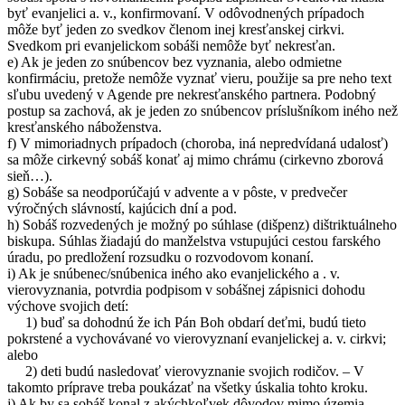
byť evanjelici a. v., konfirmovaní. V odôvodnených prípadoch
môže byť jeden zo svedkov členom inej kresťanskej cirkvi.
Svedkom pri evanjelickom sobáši nemôže byť nekresťan.
e) Ak je jeden zo snúbencov bez vyznania, alebo odmietne
konfirmáciu, pretože nemôže vyznať vieru, použije sa pre neho text
sľubu uvedený v Agende pre nekresťanského partnera. Podobný
postup sa zachová, ak je jeden zo snúbencov príslušníkom iného než
kresťanského náboženstva.
f) V mimoriadnych prípadoch (choroba, iná nepredvídaná udalosť)
sa môže cirkevný sobáš konať aj mimo chrámu (cirkevno zborová
sieň…).
g) Sobáše sa neodporúčajú v advente a v pôste, v predvečer
výročných slávností, kajúcich dní a pod.
h) Sobáš rozvedených je možný po súhlase (dišpenz) dištriktuálneho
biskupa. Súhlas žiadajú do manželstva vstupujúci cestou farského
úradu, po predložení rozsudku o rozvodovom konaní.
i) Ak je snúbenec/snúbenica iného ako evanjelického a . v.
vierovyznania, potvrdia podpisom v sobášnej zápisnici dohodu
výchove svojich detí:
1) buď sa dohodnú že ich Pán Boh obdarí deťmi, budú tieto
pokrstené a vychovávané vo vierovyznaní evanjelickej a. v. cirkvi;
alebo
2) deti budú nasledovať vierovyznanie svojich rodičov. – V
takomto príprave treba poukázať na všetky úskalia tohto kroku.
j) Ak by sa sobáš konal z akýchkoľvek dôvodov mimo územia