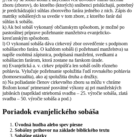
zboru (zborov), do ktorého (ktorých) snúbenci prislúchajú, potrebný
je predchádzajúci súhlas zborového farára jedného z nich. Zápis do
matriky sobášených sa uvedie v tom zbore, z ktorého farár dal
súhlas k sobášu.
k) Ak bol sobáš vykonaný občianskym spôsobom, je možné po
pastorálnej príprave požehnanie manželstva evanjelicko-
kresťanským spôsobom.
l) O vykonaní sobáša dáva cirkevný zbor osvedčenie s podpisom
sobášiaceho farára. O každom sobáši (i požehnaní manželstva) sa
napíše osobitná zápisnica, podpísaná manželmi, svedkami a
sobášiacim farárom, ktorá zostane na farskom úrade.
m) Evanjelická a. v. cirkev pripúšťa len sobáš osôb rôzneho
pohlavia. Vylučuje požehnanie spolužitia ľudí rovnakého pohlavia
(homosexualita), ako aj spolužitia druha a družky.
n) Na požiadanie členov cirkevného zboru sa môžu v chráme
Božom konať primerané posvätné výkony aj pri manželských
jubileách (napríklad strieborná svadba – 25. výročie sobáša, zlatá
svadba – 50. výročie sobáša a pod.)
Poriadok evanjelického sobáša
Úvodná hudba alebo spev piesne
Sobášny príhovor na základe biblického textu
Sobášne otázky