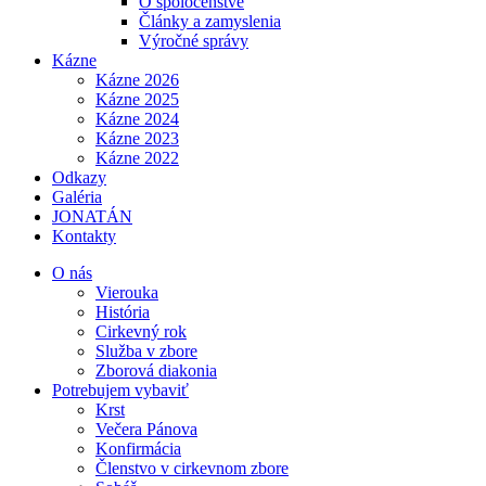
O spoločenstve
Články a zamyslenia
Výročné správy
Kázne
Kázne 2026
Kázne 2025
Kázne 2024
Kázne 2023
Kázne 2022
Odkazy
Galéria
JONATÁN
Kontakty
O nás
Vierouka
História
Cirkevný rok
Služba v zbore
Zborová diakonia
Potrebujem vybaviť
Krst
Večera Pánova
Konfirmácia
Členstvo v cirkevnom zbore