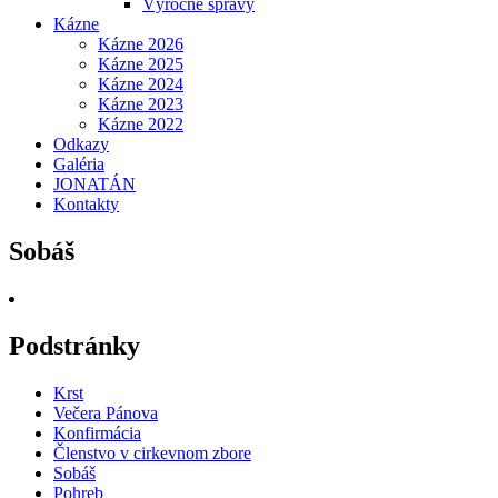
Výročné správy
Kázne
Kázne 2026
Kázne 2025
Kázne 2024
Kázne 2023
Kázne 2022
Odkazy
Galéria
JONATÁN
Kontakty
Sobáš
Podstránky
Krst
Večera Pánova
Konfirmácia
Členstvo v cirkevnom zbore
Sobáš
Pohreb