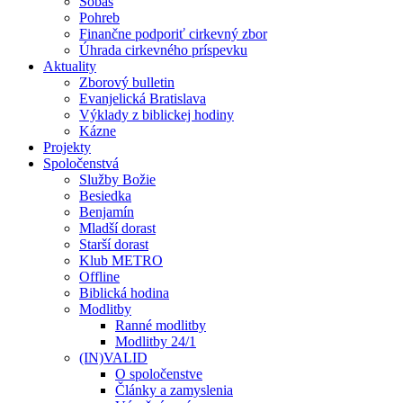
Sobáš
Pohreb
Finančne podporiť cirkevný zbor
Úhrada cirkevného príspevku
Aktuality
Zborový bulletin
Evanjelická Bratislava
Výklady z biblickej hodiny
Kázne
Projekty
Spoločenstvá
Služby Božie
Besiedka
Benjamín
Mladší dorast
Starší dorast
Klub METRO
Offline
Biblická hodina
Modlitby
Ranné modlitby
Modlitby 24/1
(IN)VALID
O spoločenstve
Články a zamyslenia