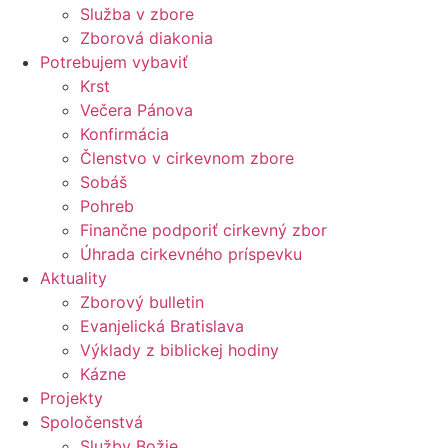
Služba v zbore
Zborová diakonia
Potrebujem vybaviť
Krst
Večera Pánova
Konfirmácia
Členstvo v cirkevnom zbore
Sobáš
Pohreb
Finančne podporiť cirkevný zbor
Úhrada cirkevného príspevku
Aktuality
Zborový bulletin
Evanjelická Bratislava
Výklady z biblickej hodiny
Kázne
Projekty
Spoločenstvá
Služby Božie