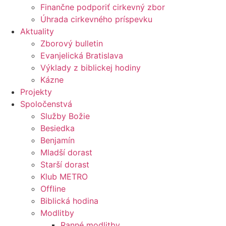
Finančne podporiť cirkevný zbor
Úhrada cirkevného príspevku
Aktuality
Zborový bulletin
Evanjelická Bratislava
Výklady z biblickej hodiny
Kázne
Projekty
Spoločenstvá
Služby Božie
Besiedka
Benjamín
Mladší dorast
Starší dorast
Klub METRO
Offline
Biblická hodina
Modlitby
Ranné modlitby