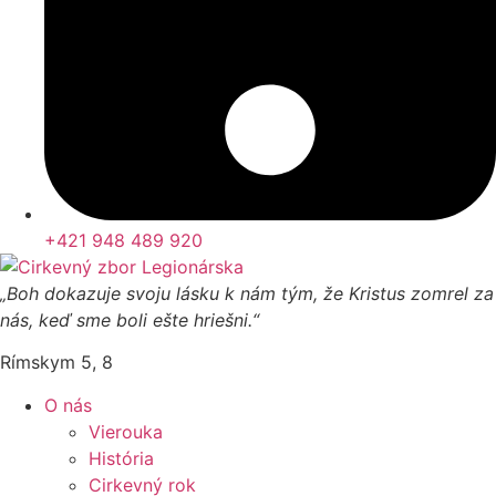
+421 948 489 920
„Boh dokazuje svoju lásku k nám tým, že Kristus zomrel za
nás, keď sme boli ešte hriešni.“
Rímskym 5, 8
O nás
Vierouka
História
Cirkevný rok