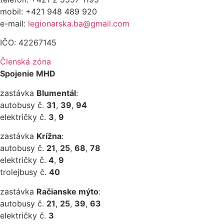
mobil: +421 948 489 920
e-mail:
legionarska.ba@gmail.com
IČO: 42267145
Členská zóna
Spojenie MHD
zastávka
Blumentál
:
autobusy č.
31
,
39
,
94
električky č.
3
,
9
zastávka
Krížna
:
autobusy č.
21
,
25
,
68
,
78
električky č.
4
,
9
trolejbusy č.
40
zastávka
Račianske mýto
:
autobusy č.
21
,
25
,
39
,
63
električky č.
3