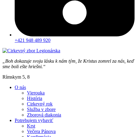
+421 948 489 920
„Boh dokazuje svoju lásku k nám tým, že Kristus zomrel za nás, keď
sme boli ešte hriešni.“
Rímskym 5, 8
O nás
Vierouka
História
Cirkevný rok
Služba v zbore
Zborová diakonia
Potrebujem vybaviť
Krst
Večera Pánova
Konfirmácia