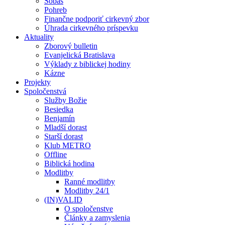
Sobáš
Pohreb
Finančne podporiť cirkevný zbor
Úhrada cirkevného príspevku
Aktuality
Zborový bulletin
Evanjelická Bratislava
Výklady z biblickej hodiny
Kázne
Projekty
Spoločenstvá
Služby Božie
Besiedka
Benjamín
Mladší dorast
Starší dorast
Klub METRO
Offline
Biblická hodina
Modlitby
Ranné modlitby
Modlitby 24/1
(IN)VALID
O spoločenstve
Články a zamyslenia