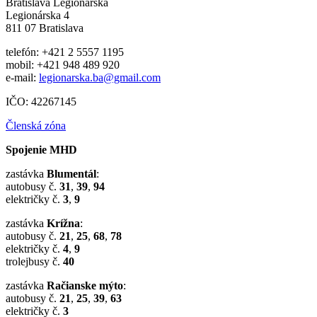
Bratislava Legionárska
Legionárska 4
811 07 Bratislava
telefón: +421 2 5557 1195
mobil: +421 948 489 920
e-mail:
legionarska.ba@gmail.com
IČO: 42267145
Členská zóna
Spojenie MHD
zastávka
Blumentál
:
autobusy č.
31
,
39
,
94
električky č.
3
,
9
zastávka
Krížna
:
autobusy č.
21
,
25
,
68
,
78
električky č.
4
,
9
trolejbusy č.
40
zastávka
Račianske mýto
:
autobusy č.
21
,
25
,
39
,
63
električky č.
3