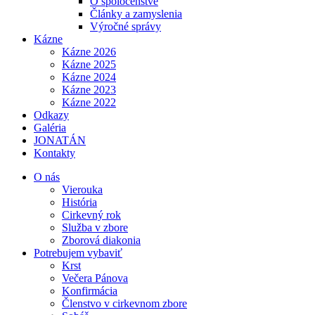
O spoločenstve
Články a zamyslenia
Výročné správy
Kázne
Kázne 2026
Kázne 2025
Kázne 2024
Kázne 2023
Kázne 2022
Odkazy
Galéria
JONATÁN
Kontakty
O nás
Vierouka
História
Cirkevný rok
Služba v zbore
Zborová diakonia
Potrebujem vybaviť
Krst
Večera Pánova
Konfirmácia
Členstvo v cirkevnom zbore