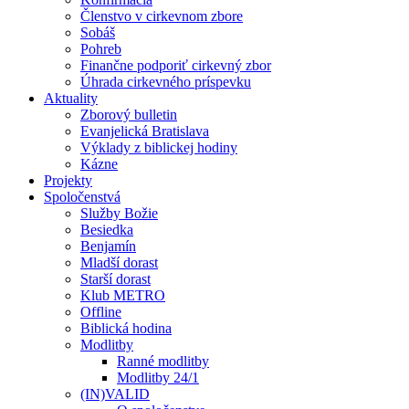
Členstvo v cirkevnom zbore
Sobáš
Pohreb
Finančne podporiť cirkevný zbor
Úhrada cirkevného príspevku
Aktuality
Zborový bulletin
Evanjelická Bratislava
Výklady z biblickej hodiny
Kázne
Projekty
Spoločenstvá
Služby Božie
Besiedka
Benjamín
Mladší dorast
Starší dorast
Klub METRO
Offline
Biblická hodina
Modlitby
Ranné modlitby
Modlitby 24/1
(IN)VALID