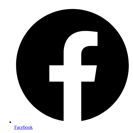
Preskočiť
na
obsah
Facebook