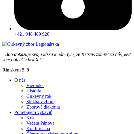
+421 948 489 920
„Boh dokazuje svoju lásku k nám tým, že Kristus zomrel za nás, keď
sme boli ešte hriešni.“
Rímskym 5, 8
O nás
Vierouka
História
Cirkevný rok
Služba v zbore
Zborová diakonia
Potrebujem vybaviť
Krst
Večera Pánova
Konfirmácia
Členstvo v cirkevnom zbore