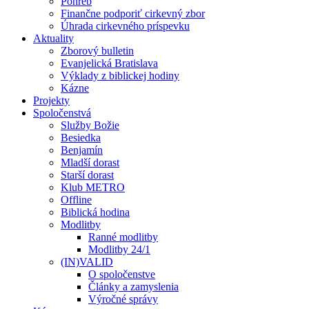
Pohreb
Finančne podporiť cirkevný zbor
Úhrada cirkevného príspevku
Aktuality
Zborový bulletin
Evanjelická Bratislava
Výklady z biblickej hodiny
Kázne
Projekty
Spoločenstvá
Služby Božie
Besiedka
Benjamín
Mladší dorast
Starší dorast
Klub METRO
Offline
Biblická hodina
Modlitby
Ranné modlitby
Modlitby 24/1
(IN)VALID
O spoločenstve
Články a zamyslenia
Výročné správy