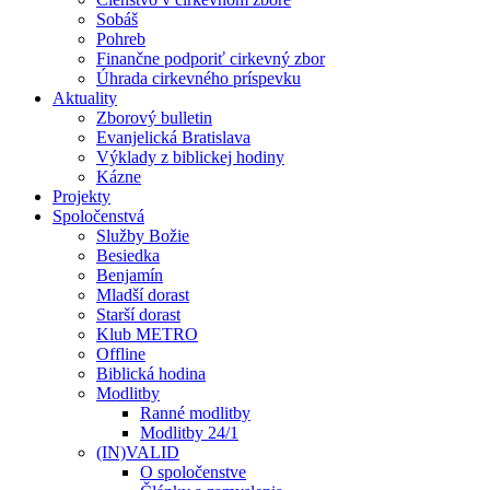
Sobáš
Pohreb
Finančne podporiť cirkevný zbor
Úhrada cirkevného príspevku
Aktuality
Zborový bulletin
Evanjelická Bratislava
Výklady z biblickej hodiny
Kázne
Projekty
Spoločenstvá
Služby Božie
Besiedka
Benjamín
Mladší dorast
Starší dorast
Klub METRO
Offline
Biblická hodina
Modlitby
Ranné modlitby
Modlitby 24/1
(IN)VALID
O spoločenstve