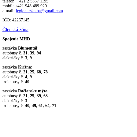
telefón: +421 2 5557 1195
mobil: +421 948 489 920
e-mail:
legionarska.ba@gmail.com
IČO: 42267145
Členská zóna
Spojenie MHD
zastávka
Blumentál
:
autobusy č.
31
,
39
,
94
električky č.
3
,
9
zastávka
Krížna
:
autobusy č.
21
,
25
,
68
,
78
električky č.
4
,
9
trolejbusy č.
40
zastávka
Račianske mýto
:
autobusy č.
21
,
25
,
39
,
63
električky č.
3
trolejbusy č.
40, 49, 61, 64, 71