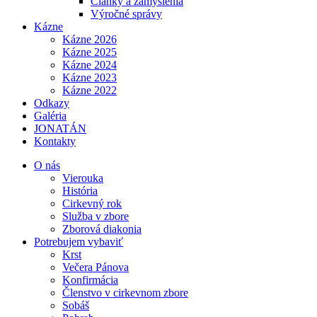
Články a zamyslenia
Výročné správy
Kázne
Kázne 2026
Kázne 2025
Kázne 2024
Kázne 2023
Kázne 2022
Odkazy
Galéria
JONATÁN
Kontakty
O nás
Vierouka
História
Cirkevný rok
Služba v zbore
Zborová diakonia
Potrebujem vybaviť
Krst
Večera Pánova
Konfirmácia
Členstvo v cirkevnom zbore
Sobáš