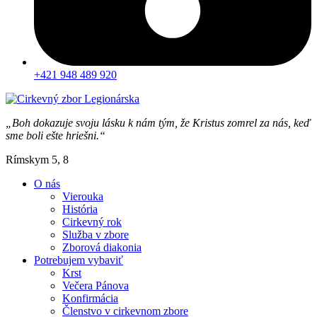
+421 948 489 920
„Boh dokazuje svoju lásku k nám tým, že Kristus zomrel za nás, keď
sme boli ešte hriešni.“
Rímskym 5, 8
O nás
Vierouka
História
Cirkevný rok
Služba v zbore
Zborová diakonia
Potrebujem vybaviť
Krst
Večera Pánova
Konfirmácia
Členstvo v cirkevnom zbore