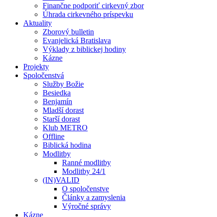
Finančne podporiť cirkevný zbor
Úhrada cirkevného príspevku
Aktuality
Zborový bulletin
Evanjelická Bratislava
Výklady z biblickej hodiny
Kázne
Projekty
Spoločenstvá
Služby Božie
Besiedka
Benjamín
Mladší dorast
Starší dorast
Klub METRO
Offline
Biblická hodina
Modlitby
Ranné modlitby
Modlitby 24/1
(IN)VALID
O spoločenstve
Články a zamyslenia
Výročné správy
Kázne