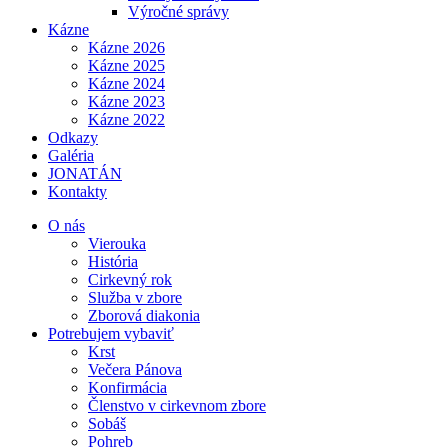
Výročné správy
Kázne
Kázne 2026
Kázne 2025
Kázne 2024
Kázne 2023
Kázne 2022
Odkazy
Galéria
JONATÁN
Kontakty
O nás
Vierouka
História
Cirkevný rok
Služba v zbore
Zborová diakonia
Potrebujem vybaviť
Krst
Večera Pánova
Konfirmácia
Členstvo v cirkevnom zbore
Sobáš
Pohreb