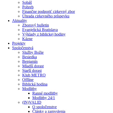
Sobáš
Pohreb
Finančne podporiť cirkevný zbor
Úhrada cirkevného príspevku
Aktuality
Zborový bulletin
Evanjelická Bratislava
Výklady z biblickej hodiny
Kázne
Projekty
Spoločenstvá
Služby Božie
Besiedka
Benjamín
Mladší dorast
Starší dorast
Klub METRO
Offline
Biblická hodina
Modlitby
Ranné modlitby
Modlitby 24/1
(IN)VALID
O spoločenstve
Články a zamyslenia