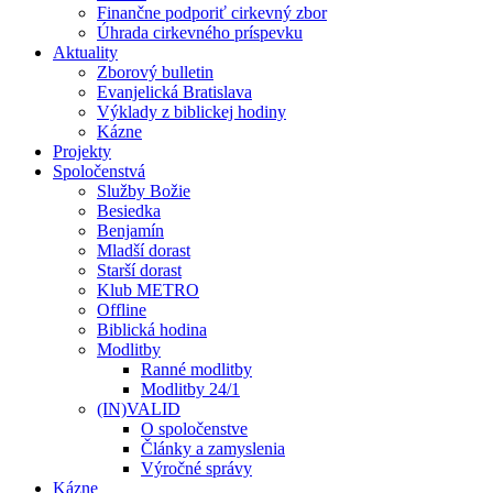
Finančne podporiť cirkevný zbor
Úhrada cirkevného príspevku
Aktuality
Zborový bulletin
Evanjelická Bratislava
Výklady z biblickej hodiny
Kázne
Projekty
Spoločenstvá
Služby Božie
Besiedka
Benjamín
Mladší dorast
Starší dorast
Klub METRO
Offline
Biblická hodina
Modlitby
Ranné modlitby
Modlitby 24/1
(IN)VALID
O spoločenstve
Články a zamyslenia
Výročné správy
Kázne