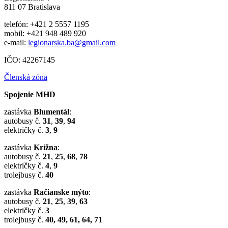
811 07 Bratislava
telefón: +421 2 5557 1195
mobil: +421 948 489 920
e-mail:
legionarska.ba@gmail.com
IČO: 42267145
Členská zóna
Spojenie MHD
zastávka
Blumentál
:
autobusy č.
31
,
39
,
94
električky č.
3
,
9
zastávka
Krížna
:
autobusy č.
21
,
25
,
68
,
78
električky č.
4
,
9
trolejbusy č.
40
zastávka
Račianske mýto
:
autobusy č.
21
,
25
,
39
,
63
električky č.
3
trolejbusy č.
40, 49, 61, 64, 71