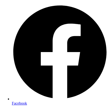
Preskočiť
na
obsah
Facebook