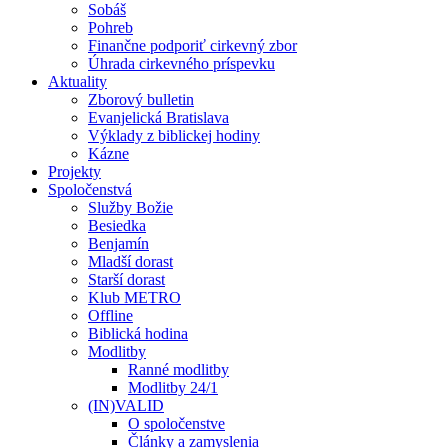
Sobáš
Pohreb
Finančne podporiť cirkevný zbor
Úhrada cirkevného príspevku
Aktuality
Zborový bulletin
Evanjelická Bratislava
Výklady z biblickej hodiny
Kázne
Projekty
Spoločenstvá
Služby Božie
Besiedka
Benjamín
Mladší dorast
Starší dorast
Klub METRO
Offline
Biblická hodina
Modlitby
Ranné modlitby
Modlitby 24/1
(IN)VALID
O spoločenstve
Články a zamyslenia