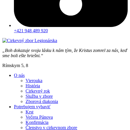
+421 948 489 920
„Boh dokazuje svoju lásku k nám tým, že Kristus zomrel za nás, keď
sme boli ešte hriešni.“
Rímskym 5, 8
O nás
Vierouka
História
Cirkevný rok
Služba v zbore
Zborová diakonia
Potrebujem vybaviť
Krst
Večera Pánova
Konfirmácia
Členstvo v cirkevnom zbore