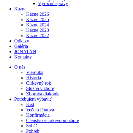
Výročné správy
Kázne
Kázne 2026
Kázne 2025
Kázne 2024
Kázne 2023
Kázne 2022
Odkazy
Galéria
JONATÁN
Kontakty
O nás
Vierouka
História
Cirkevný rok
Služba v zbore
Zborová diakonia
Potrebujem vybaviť
Krst
Večera Pánova
Konfirmácia
Členstvo v cirkevnom zbore
Sobáš
Pohreb