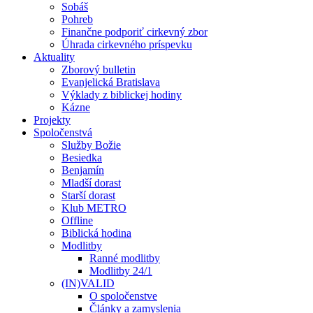
Sobáš
Pohreb
Finančne podporiť cirkevný zbor
Úhrada cirkevného príspevku
Aktuality
Zborový bulletin
Evanjelická Bratislava
Výklady z biblickej hodiny
Kázne
Projekty
Spoločenstvá
Služby Božie
Besiedka
Benjamín
Mladší dorast
Starší dorast
Klub METRO
Offline
Biblická hodina
Modlitby
Ranné modlitby
Modlitby 24/1
(IN)VALID
O spoločenstve
Články a zamyslenia