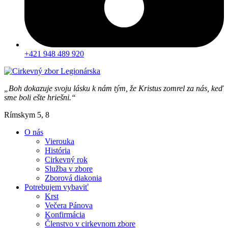
+421 948 489 920
„Boh dokazuje svoju lásku k nám tým, že Kristus zomrel za nás, keď
sme boli ešte hriešni.“
Rímskym 5, 8
O nás
Vierouka
História
Cirkevný rok
Služba v zbore
Zborová diakonia
Potrebujem vybaviť
Krst
Večera Pánova
Konfirmácia
Členstvo v cirkevnom zbore