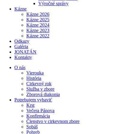
Výročné správy
Kázne
Kázne 2026
Kázne 2025
Kázne 2024
Kázne 2023
Kázne 2022
Odkazy
Galéria
JONATÁN
Kontakty
O nás
Vierouka
História
Cirkevný rok
Služba v zbore
Zborová diakonia
Potrebujem vybaviť
Krst
Večera Pánova
Konfirmácia
Členstvo v cirkevnom zbore
Sobáš
Pohreb