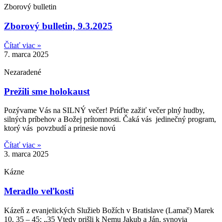
Zborový bulletin
Zborový bulletin, 9.3.2025
Čítať viac »
7. marca 2025
Nezaradené
Prežili sme holokaust
Pozývame Vás na SILNÝ večer! Príďte zažiť večer plný hudby,
silných príbehov a Božej prítomnosti. Čaká vás jedinečný program,
ktorý vás povzbudí a prinesie novú
Čítať viac »
3. marca 2025
Kázne
Meradlo veľkosti
Kázeň z evanjelických Služieb Božích v Bratislave (Lamač) Marek
10, 35 – 45: „35 Vtedy prišli k Nemu Jakub a Ján, synovia