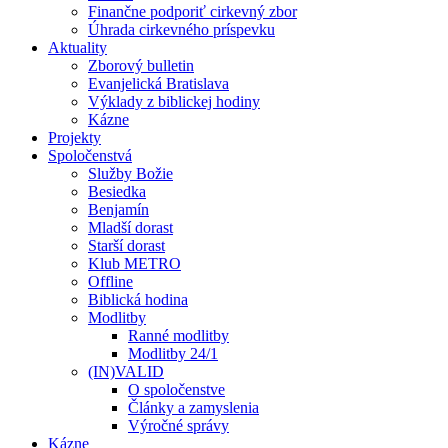
Finančne podporiť cirkevný zbor
Úhrada cirkevného príspevku
Aktuality
Zborový bulletin
Evanjelická Bratislava
Výklady z biblickej hodiny
Kázne
Projekty
Spoločenstvá
Služby Božie
Besiedka
Benjamín
Mladší dorast
Starší dorast
Klub METRO
Offline
Biblická hodina
Modlitby
Ranné modlitby
Modlitby 24/1
(IN)VALID
O spoločenstve
Články a zamyslenia
Výročné správy
Kázne