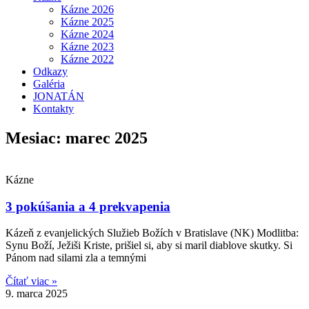
Kázne 2026
Kázne 2025
Kázne 2024
Kázne 2023
Kázne 2022
Odkazy
Galéria
JONATÁN
Kontakty
Mesiac: marec 2025
Kázne
3 pokúšania a 4 prekvapenia
Kázeň z evanjelických Služieb Božích v Bratislave (NK) Modlitba:
Synu Boží, Ježiši Kriste, prišiel si, aby si maril diablove skutky. Si
Pánom nad silami zla a temnými
Čítať viac »
9. marca 2025