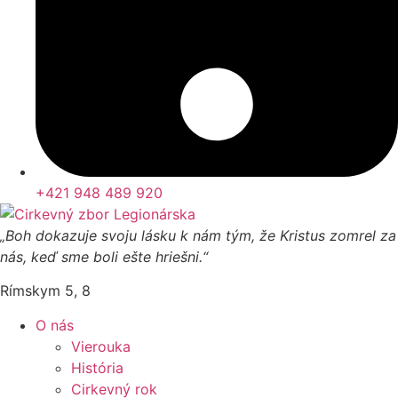
+421 948 489 920
„Boh dokazuje svoju lásku k nám tým, že Kristus zomrel za
nás, keď sme boli ešte hriešni.“
Rímskym 5, 8
O nás
Vierouka
História
Cirkevný rok