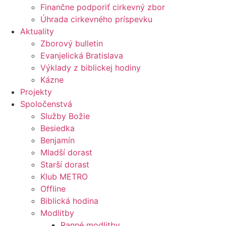
Finančne podporiť cirkevný zbor
Úhrada cirkevného príspevku
Aktuality
Zborový bulletin
Evanjelická Bratislava
Výklady z biblickej hodiny
Kázne
Projekty
Spoločenstvá
Služby Božie
Besiedka
Benjamín
Mladší dorast
Starší dorast
Klub METRO
Offline
Biblická hodina
Modlitby
Ranné modlitby