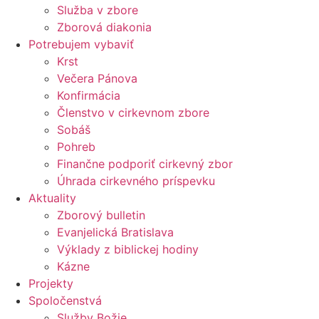
Služba v zbore
Zborová diakonia
Potrebujem vybaviť
Krst
Večera Pánova
Konfirmácia
Členstvo v cirkevnom zbore
Sobáš
Pohreb
Finančne podporiť cirkevný zbor
Úhrada cirkevného príspevku
Aktuality
Zborový bulletin
Evanjelická Bratislava
Výklady z biblickej hodiny
Kázne
Projekty
Spoločenstvá
Služby Božie