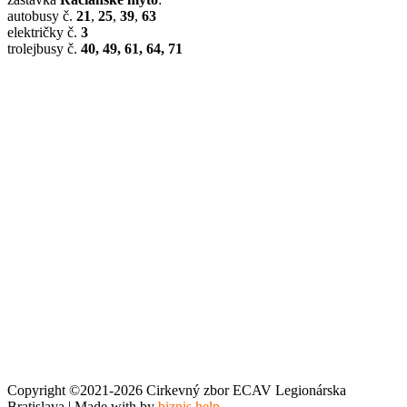
autobusy č.
21
,
25
,
39
,
63
električky č.
3
trolejbusy č.
40, 49, 61, 64, 71
Copyright ©2021-2026 Cirkevný zbor ECAV Legionárska
Bratislava | Made with
by
biznis.help