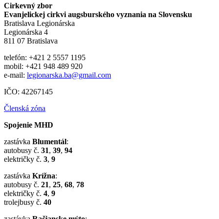
Cirkevný zbor
Evanjelickej cirkvi augsburského vyznania na Slovensku
Bratislava Legionárska
Legionárska 4
811 07 Bratislava
telefón: +421 2 5557 1195
mobil: +421 948 489 920
e-mail:
legionarska.ba@gmail.com
IČO: 42267145
Členská zóna
Spojenie MHD
zastávka
Blumentál
:
autobusy č.
31
,
39
,
94
električky č.
3
,
9
zastávka
Krížna
:
autobusy č.
21
,
25
,
68
,
78
električky č.
4
,
9
trolejbusy č.
40
zastávka
Račianske mýto
: