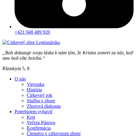
+421 948 489 920
„Boh dokazuje svoju lásku k nám tým, že Kristus zomrel za nás, keď
sme boli ešte hriešni.“
Rímskym 5, 8
O nás
Vierouka
História
Cirkevný rok
Služba v zbore
Zborová diakonia
Potrebujem vybaviť
Krst
Večera Pánova
Konfirmácia
Členstvo v cirkevnom zbore