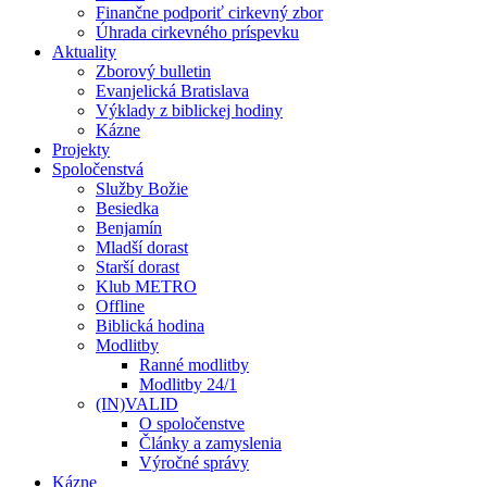
Finančne podporiť cirkevný zbor
Úhrada cirkevného príspevku
Aktuality
Zborový bulletin
Evanjelická Bratislava
Výklady z biblickej hodiny
Kázne
Projekty
Spoločenstvá
Služby Božie
Besiedka
Benjamín
Mladší dorast
Starší dorast
Klub METRO
Offline
Biblická hodina
Modlitby
Ranné modlitby
Modlitby 24/1
(IN)VALID
O spoločenstve
Články a zamyslenia
Výročné správy
Kázne