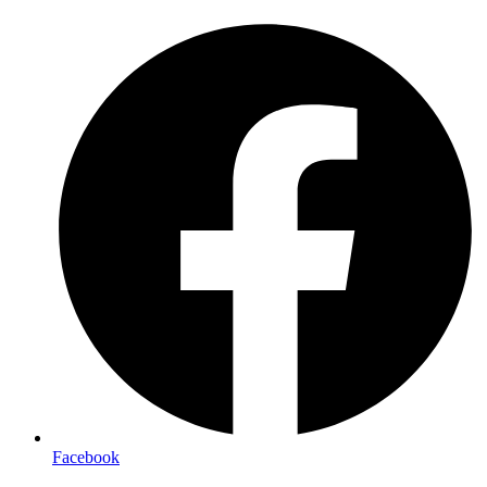
Preskočiť
na
obsah
Facebook