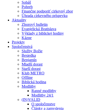
Sobáš
Pohreb
Finančne podporiť cirkevný zbor
Úhrada cirkevného príspevku
Aktuality
Zborový bulletin
Evanjelická Bratislava
Výklady z biblickej hodiny
Kázne
Projekty
Spoločenstvá
Služby Božie
Besiedka
Benjamín
Mladší dorast
Starší dorast
Klub METRO
Offline
Biblická hodina
Modlitby
Ranné modlitby
Modlitby 24/1
(IN)VALID
O spoločenstve
Články a zamyslenia