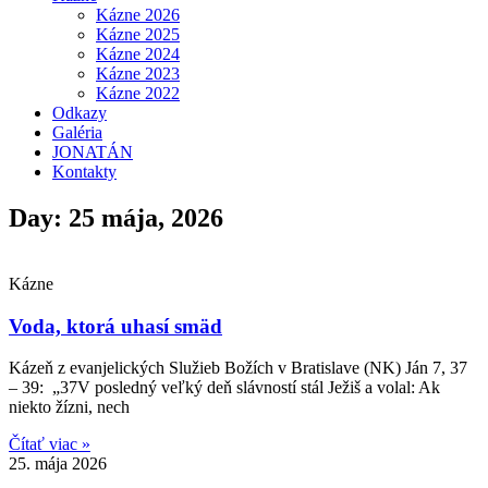
Kázne 2026
Kázne 2025
Kázne 2024
Kázne 2023
Kázne 2022
Odkazy
Galéria
JONATÁN
Kontakty
Day: 25 mája, 2026
Kázne
Voda, ktorá uhasí smäd
Kázeň z evanjelických Služieb Božích v Bratislave (NK) Ján 7, 37
– 39: „37V posledný veľký deň slávností stál Ježiš a volal: Ak
niekto žízni, nech
Čítať viac »
25. mája 2026