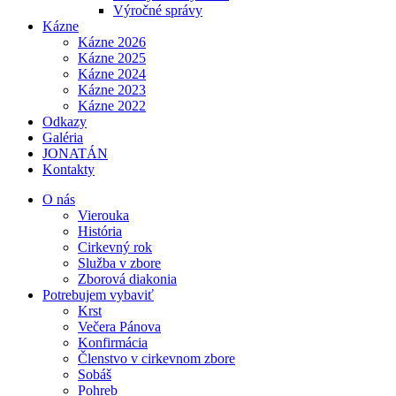
Výročné správy
Kázne
Kázne 2026
Kázne 2025
Kázne 2024
Kázne 2023
Kázne 2022
Odkazy
Galéria
JONATÁN
Kontakty
O nás
Vierouka
História
Cirkevný rok
Služba v zbore
Zborová diakonia
Potrebujem vybaviť
Krst
Večera Pánova
Konfirmácia
Členstvo v cirkevnom zbore
Sobáš
Pohreb