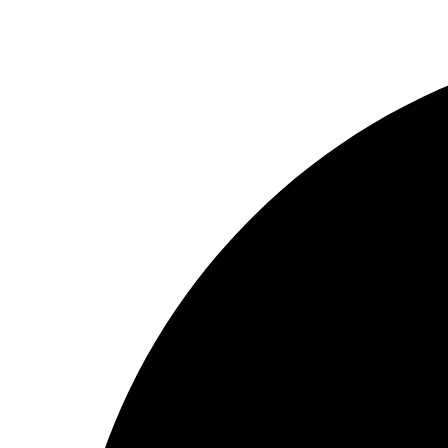
Preskočiť
na
obsah