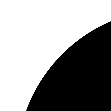
Preskočiť
na
obsah