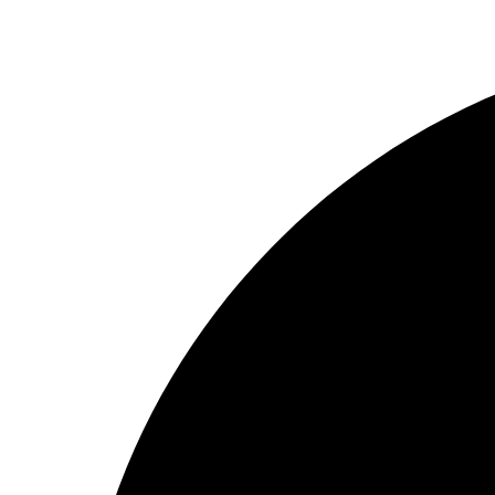
Preskočiť
na
obsah