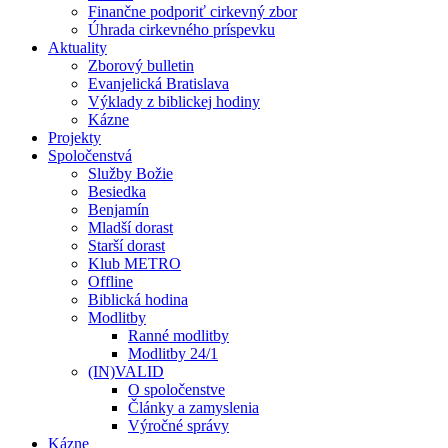
Finančne podporiť cirkevný zbor
Úhrada cirkevného príspevku
Aktuality
Zborový bulletin
Evanjelická Bratislava
Výklady z biblickej hodiny
Kázne
Projekty
Spoločenstvá
Služby Božie
Besiedka
Benjamín
Mladší dorast
Starší dorast
Klub METRO
Offline
Biblická hodina
Modlitby
Ranné modlitby
Modlitby 24/1
(IN)VALID
O spoločenstve
Články a zamyslenia
Výročné správy
Kázne