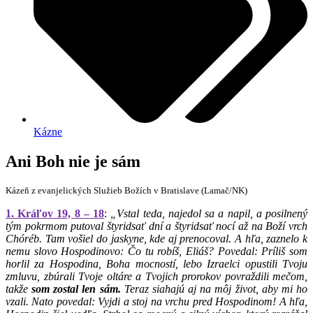
Kázne
Ani Boh nie je sám
Kázeň z evanjelických Služieb Božích v Bratislave (Lamač/NK)
1. Kráľov 19, 8 – 18
:
„Vstal teda, najedol sa a napil, a posilnený
tým pokrmom putoval štyridsať dní a štyridsať nocí až na Boží vrch
Chóréb. Tam vošiel do jaskyne, kde aj prenocoval. A hľa, zaznelo k
nemu slovo Hospodinovo: Čo tu robíš, Eliáš? Povedal: Príliš som
horlil za Hospodina, Boha mocností, lebo Izraelci opustili Tvoju
zmluvu, zbúrali Tvoje oltáre a Tvojich prorokov povraždili mečom,
takže
som zostal len sám.
Teraz siahajú aj na môj život, aby mi ho
vzali. Nato povedal: Vyjdi a stoj na vrchu pred Hospodinom! A hľa,