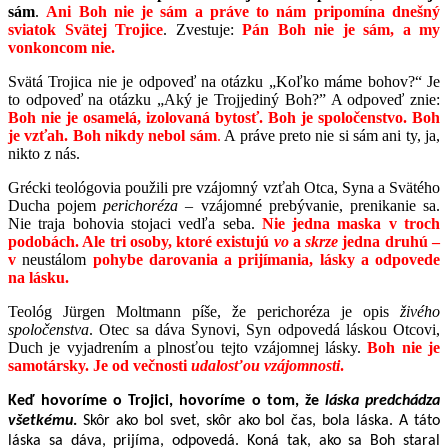
sám
.
Ani Boh nie je sám a práve to nám pripomína dnešný
sviatok Svätej Trojice
. Zvestuje:
Pán Boh nie je sám, a my
vonkoncom nie.
Svätá
Trojica nie je odpoveď na otázku „Koľko máme bohov?“ Je
to odpoveď na otázku „Aký je Trojjediný Boh?” A odpoveď znie:
Boh nie je osamelá, izolovaná bytosť.
Boh je spoločenstvo. Boh
je vzťah. Boh nikdy nebol sám
.
A práve preto nie si sám ani ty, ja,
nikto z nás.
Grécki teológovia použili pre vzájomný vzťah Otca, Syna a Svätého
Ducha pojem
perichoréza –
vzájomné prebývanie, prenikanie sa.
Nie traja bohovia stojaci vedľa seba.
Nie jedna maska v troch
podobách. Ale tri osoby, ktoré existujú
vo
a
skrze
jedna druhú –
v
neustálom
pohybe darovania a prijímania, lásky a odpovede
na lásku.
Teológ Jürgen Moltmann píše, že perichoréza je opis
živého
spoločenstva
. Otec sa dáva Synovi, Syn odpovedá láskou Otcovi,
Duch je vyjadrením a plnosťou tejto vzájomnej lásky.
Boh nie je
samotársky. Je od večnosti
udalosťou vzájomnosti
.
Keď hovoríme o Trojici, hovoríme o tom, že
láska predchádza
všetkému
.
Skôr ako bol svet, skôr ako bol čas, bola láska. A táto
láska sa dáva, prijíma, odpovedá. Koná tak, ako sa Boh staral