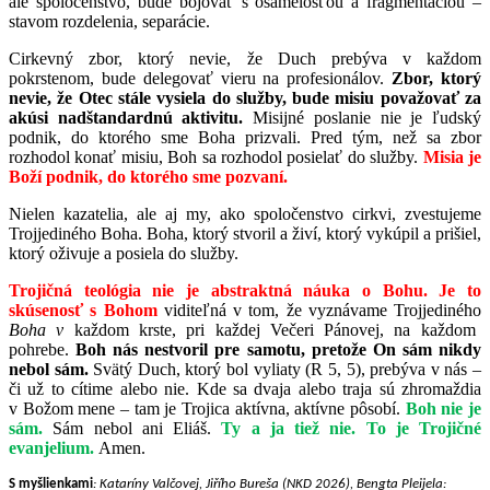
ale spoločenstvo, bude bojovať s osamelosťou a fragmentáciou –
stavom rozdelenia, separácie.
Cirkevný zbor, ktorý nevie, že Duch prebýva v každom
pokrstenom, bude delegovať vieru na profesionálov.
Zbor, ktorý
nevie, že Otec stále vysiela do služby, bude misiu považovať za
akúsi nadštandardnú aktivitu.
Misijné poslanie nie je ľudský
podnik, do ktorého sme Boha prizvali. Pred tým, než sa zbor
rozhodol konať misiu, Boh sa rozhodol posielať do služby.
Misia je
Boží podnik, do ktorého sme pozvaní.
Nielen kazatelia, ale aj my, ako spoločenstvo cirkvi, zvestujeme
Trojjediného Boha. Boha, ktorý stvoril a živí, ktorý vykúpil a prišiel,
ktorý oživuje a posiela do služby.
Trojičná teológia nie je abstraktná náuka o Bohu. Je to
skúsenosť s Bohom
viditeľná
v tom, že vyznávame Trojjediného
Boha v
každom krste, pri každej Večeri Pánovej, na každom
pohrebe.
Boh nás nestvoril pre samotu, pretože On sám nikdy
nebol sám.
Svätý Duch, ktorý bol vyliaty (R 5, 5), prebýva v nás –
či už to cítime alebo nie. Kde sa dvaja alebo traja sú zhromaždia
v Božom mene – tam je Trojica aktívna, aktívne pôsobí.
Boh nie je
sám.
Sám nebol ani Eliáš.
Ty a ja tiež nie. To je Trojičné
evanjelium.
Amen.
S myšlienkami
: Kataríny Valčovej, Jiřího Bureša (NKD 2026), Bengta Pleijela: