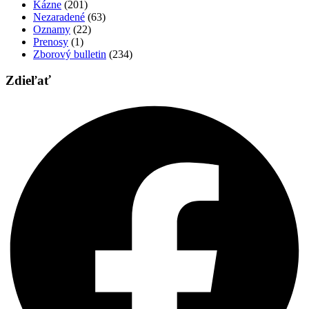
Kázne
(201)
Nezaradené
(63)
Oznamy
(22)
Prenosy
(1)
Zborový bulletin
(234)
Zdieľať