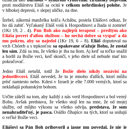
proti modlárstvu Eliáš sa ocitá
v celkom nehrdinskej polohe.
Je
v hlbokej depresii, v slepej uličke, na dne.
Ízebel, zákerná manželka kráľa Achába, posiela Eliášovi odkaz, že
ho dá zabiť. Vyľakaný Eliáš volá k Hospodinovi a žiada si zomrieť
(1Kr 19, 2 . 4).
Pán Boh ako najlepší terapeut – predtým ako
Eliáša poverí ďalšou službou – ho nechá dobre sa vyspať a dá
mu pokrm, aby sa najedol
(1Kr 19, 6 – 8).
Eliáš
doputoval na
vrch Chóreb a s trpkosťou
sa opakovane sťažuje Bohu, že
zostal
len sám
. Zdá sa mu, že všetko je iba na ňom. Aj keď sa toľko snažil
a horlil za Božie veci, keď skončí, v jeho diele už nebude mať kto
pokračovať.
Jedno Eliáš netušil, totiž že
Božie dielo nikdy nezávisí na
jednotlivcovi.
Eliáš nevedel, že tu je mnoho ďalších, ktorí môžu
prísť namiesto neho. Kdesi v Izraeli je ešte 7.000 verných, ktorí sa
neklaňajú pohanským bohom.
Určite záleží na tom, aby každý z nás veril Hospodinovi a bol verný
Bohu. Avšak predstava, že všetko stojí len na mne, že od mojej
služby, od môjho výkonu sa všetko odvíja,
predstava, že som
nenahraditeľný, je pasca.
Osídlo číhajúce na tých, ktorí sa usilujú
o veľké Božie veci.
Eliášovi sa Pán Boh prihovoril a jasne mu povedal, že nie je