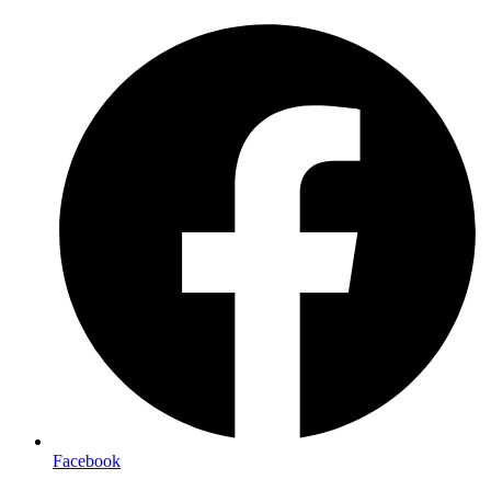
Preskočiť
na
obsah
Facebook