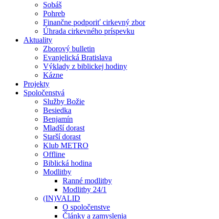
Sobáš
Pohreb
Finančne podporiť cirkevný zbor
Úhrada cirkevného príspevku
Aktuality
Zborový bulletin
Evanjelická Bratislava
Výklady z biblickej hodiny
Kázne
Projekty
Spoločenstvá
Služby Božie
Besiedka
Benjamín
Mladší dorast
Starší dorast
Klub METRO
Offline
Biblická hodina
Modlitby
Ranné modlitby
Modlitby 24/1
(IN)VALID
O spoločenstve
Články a zamyslenia