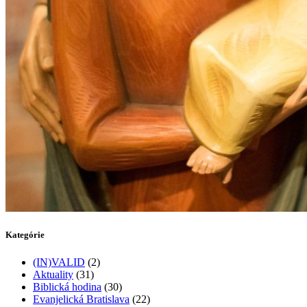
Kategórie
(IN)VALID
(2)
Aktuality
(31)
Biblická hodina
(30)
Evanjelická Bratislava
(22)