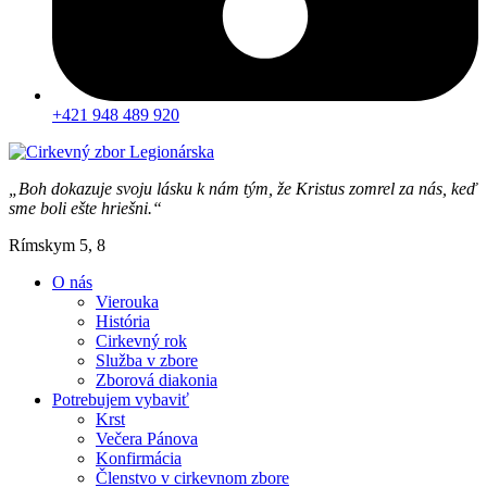
+421 948 489 920
„Boh dokazuje svoju lásku k nám tým, že Kristus zomrel za nás, keď
sme boli ešte hriešni.“
Rímskym 5, 8
O nás
Vierouka
História
Cirkevný rok
Služba v zbore
Zborová diakonia
Potrebujem vybaviť
Krst
Večera Pánova
Konfirmácia
Členstvo v cirkevnom zbore