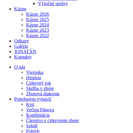
Výročné správy
Kázne
Kázne 2026
Kázne 2025
Kázne 2024
Kázne 2023
Kázne 2022
Odkazy
Galéria
JONATÁN
Kontakty
O nás
Vierouka
História
Cirkevný rok
Služba v zbore
Zborová diakonia
Potrebujem vybaviť
Krst
Večera Pánova
Konfirmácia
Členstvo v cirkevnom zbore
Sobáš
Pohreb