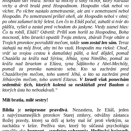
Hospodin šiel vedľa. Strhol sa mocný a silný víchor, ktorý rozrážal
vrchy a drvil bralá pred Hospodinom. Hospodin však nebol vo
víchre. Po víchre nastalo zemetrasenie, ale ani v zemetrasení nebol
Hospodin. Po zeme­tra­sení prišiel oheň, ale Hospodin nebol v ohni;
po ohni zašumel tichý šelest. Len čo to Eliáš počul, zahalil si tvár do
plášťa, vyšiel a zastal pred vchodom do jaskyne. Vtedy zaznel hlas:
Čo tu robíš, Eliáš? Odvetil: Príliš som horlil za Hospodina, Boha
mocností, lebo Izraelci opustili Tvoju zmluvu, zbúrali Tvoje oltáre a
Tvojich prorokov povraždili mečom, takže
som zostal len sám.
Teraz
siahajú na môj život, aby mi ho vzali. Hospodin mu riekol: Choď,
vráť sa svojou cestou k damašskej púšti, a keď dôjdeš, pomaž
Chazáéla za kráľa nad Sýriou, Jéhúa, syna Nimšího, pomaž za
kráľa nad Izraelom a Elízea, syna Šáfátovho z Abel-Mechóly,
pomaž za proroka namiesto seba. Kto sa zachráni pred
Chazáélovým mečom, toho usmrtí Jéhú, a kto sa zachráni pred
Jéhúovým mečom, toho usmrtí Elizeus.
V Izraeli však ponechám
sedemtisíc tých, ktorých kolená sa neskláňali pred Baalom
a
ktorých ústa ho nebozkávali.
“
Milí bratia, milé sestry!
Biblia
je
neúprosne pravdivá
. Nezastiera, že Eliáš, jeden
z najvýznamnejších prorokov Starej zmluvy, odvážny zástanca
Božej pravdy, ktorej sa drží aj keby mal ísť proti všetkým, sa
nachádza v kríze. Prežíva stav, ktorý by súčasná psychológia
označila ako
burnout – syndróm vyhorenia.
Hrdinský bojovník