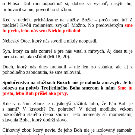
sa vyspať, nasýtil ho,
o Eliáša. Dal mu odpočinúť si, dobre
prihovoril sa mu, poveril ho službou.
Keď v nedeľu prichádzame na služby Božie – prečo sme tu? Z
tradície? Kvôli rodinnému zvyku? Možno. No predovšetkým
sme
tu preto, lebo nás sem Niekto pritiahol
:
Nebeský Otec, ktorý nás stvoril a nikdy neopustil.
Syn, ktorý za nás zomrel a pre nás vstal z mŕtvych. Aj dnes tu je
medzi nami, ako sľúbil (Mt 18, 20).
Duch, ktorý nás dnes prebudil – nie len zo spánku, ale aj z
pohodlného zabudnutia, že sme milovaní.
Spoločenstvo na službách Božích nie je náhoda ani zvyk. Je to
odozva na pohyb Trojjediného Boha smerom k nám.
Sme tu
preto, lebo Boh prišiel ako prvý.
Kde v našom zbore je najsilnejší zážitok toho, že Pán Boh je
s nami? V krstoch? Pri pohrebe? V tichej modlitbe vekom
pokročilého starého člena zboru? Tieto momenty sú momentami,
zjavenia Boha, ktorý dodrží slovo.
Cirkevný zbor, ktorý nevie, že jeho Boh nie je izolovaný samotár,