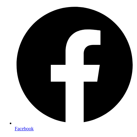
Preskočiť
na
obsah
Facebook