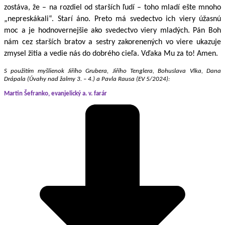
zostáva, že – na rozdiel od starších ľudí – toho mladí ešte mnoho
„nepreskákali“. Starí áno. Preto má svedectvo ich viery úžasnú
moc a je hodnovernejšie ako svedectvo viery mladých. Pán Boh
nám cez starších bratov a sestry zakorenených vo viere ukazuje
zmysel žitia a vedie nás do dobrého cieľa. Vďaka Mu za to! Amen.
S použitím myšlienok Jiřího Grubera, Jiřího Tenglera, Bohuslava Vlka, Dana
Drápala (Úvahy nad žalmy 3. – 4.) a Pavla Rausa (EV 5/2024):
Martin Šefranko, evanjelický a. v. farár