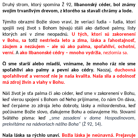
Druhý strom, ktorý spomína Ž 92,
libanonský céder, bol známy
svojím trvanlivým drevom, z ktorého sa stavali chrámy a lode.
Týmito obrazmi Božie slovo vraví, že veriaci ľudia – ľudia, ktorí
spojili svoj život s Bohom bývajú stáli ako datlové palmy, listy
ktorých ani v zime neopadnú.
U tých, ktorí sú zakorenení
v Bohu, sa
totiž
nestrieda
leto a zima, láska a ľahostajnosť,
záujem a nezáujem – ale sú ako palma, spoľahliví, ochotní,
verní.
A
ako libanonské cédry – mnoho vydržia
, nezlomia sa.
Či sme starší alebo mladší, vnímame, že mnoho ráz nie sme
spoľahliví ako palmy a pevní ako cédry.
Naozaj,
duchovná
spoľahlivosť a vernosť nie je naša kvalita. Naša sila a odolnosť
má zdroj živín a vlahy v Bohu.
Náš život je sťa palma či ako céder, keď sme v zakorenení v Bohu,
keď vierou spojení s Bohom od Neho prijímame, čo nám On dáva,
keď čerpáme zo zdroja Jeho dobroty, lásky a milosrdenstva, keď
počúvame Božie slovo, ďakujeme Bohu a oslavujeme Ho. Slovami
Svätého písma: keď
„sme zasadení v dome Hospodinovom,
prekvitáme na nádvoriach nášho Boha“
(Ž 92, 14).
Naša láska sa rýchlo unaví.
Božia láska je neúnavná. Prejavuje