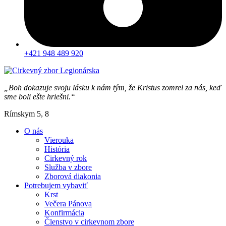
+421 948 489 920
„Boh dokazuje svoju lásku k nám tým, že Kristus zomrel za nás, keď
sme boli ešte hriešni.“
Rímskym 5, 8
O nás
Vierouka
História
Cirkevný rok
Služba v zbore
Zborová diakonia
Potrebujem vybaviť
Krst
Večera Pánova
Konfirmácia
Členstvo v cirkevnom zbore