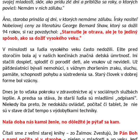
svojej mladosti, skôr, ako prídu zlé dni a priblížia sa roky, o ktorých
povieš: Nemám v nich záľubu.“
Áno, staroba prináša aj dni, v ktorých nemáme záľubu. Írsky nositeľ
Nobelovej ceny za literatúru George Bernard Shaw, ktorý sa
dožil
94 rokov, si raz povzdychol:
„Starnutie je otrava, ale je to jediný
spôsob, ako sa dožiť vysokého veku.“
V minulosti sa ľudia vysokého veku často nedožili. Ešte pred
storočím bola aj v našich končinách značná detská úmrtnosť. Iní
stačili dospieť, splodiť či porodiť deti, ale vnukov už nevideli. Už
päťdesiatnici bývali n
emohúci, s vážnym zhoršením
zraku, sluchu,
pamäte, schopnosti pohybu a sústredenia sa. Starý človek v dobrej
forme bol vzácny.
Dnes je to vďaka pokroku v zdravotníctve aj v sociálnych službách
lepšie. A predsa sa stáva, že starší ľudia sú mladšími „odpísaní“.
Niekedy iba preto, že nedokážu ovládať, počítač či tablet, že nie
sú v stave držať tempo s výdobytkami techniky.
Naša doba nás kamsi ženie, no dôležité je pýtať sa kam.
Čítali sme z veľmi starej knihy – zo Žalmov. Zvestujú, že
Pán Boh
s nami počíta
aj v starobe
– nielen v mladosti a vo veku, keď