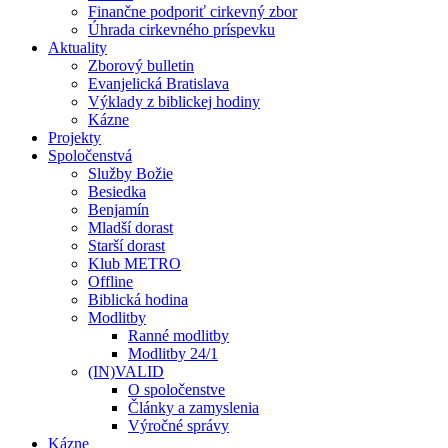
Finančne podporiť cirkevný zbor
Úhrada cirkevného príspevku
Aktuality
Zborový bulletin
Evanjelická Bratislava
Výklady z biblickej hodiny
Kázne
Projekty
Spoločenstvá
Služby Božie
Besiedka
Benjamín
Mladší dorast
Starší dorast
Klub METRO
Offline
Biblická hodina
Modlitby
Ranné modlitby
Modlitby 24/1
(IN)VALID
O spoločenstve
Články a zamyslenia
Výročné správy
Kázne