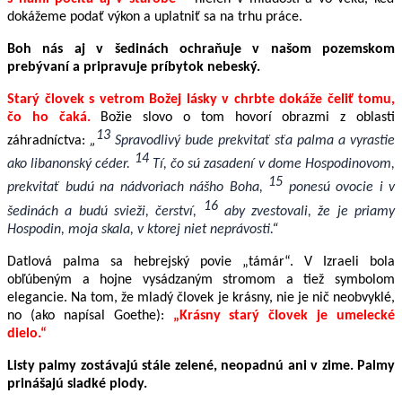
dokážeme podať výkon a uplatniť sa na trhu práce.
Boh nás aj v šedinách ochraňuje v našom pozemskom
prebývaní a pripravuje príbytok nebeský.
Starý človek s vetrom Božej lásky v chrbte dokáže čeliť tomu,
čo ho čaká.
Božie slovo o tom hovorí obrazmi z oblasti
13
záhradníctva:
„
Spravodlivý bude prekvitať sťa palma a vyrastie
14
ako libanonský céder.
Tí, čo sú zasadení v dome Hospodinovom,
15
prekvitať budú na nádvoriach nášho Boha,
ponesú ovocie i v
16
šedinách a budú svieži, čerství,
aby zvestovali, že je priamy
Hospodin, moja skala, v ktorej niet neprávosti.
“
Datlová palma sa hebrejský povie „támár“. V Izraeli bola
obľúbeným a hojne vysádzaným stromom a tiež symbolom
elegancie. Na tom, že mladý človek je krásny, nie je nič neobvyklé,
no (ako napísal Goethe):
„Krásny starý človek je umelecké
dielo.“
Listy palmy zostávajú stále zelené, neopadnú ani v zime. Palmy
prinášajú sladké plody.