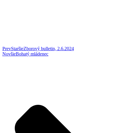
Prev
Staršie
Zborový bulletin, 2.6.2024
Novšie
Bohatý mládenec