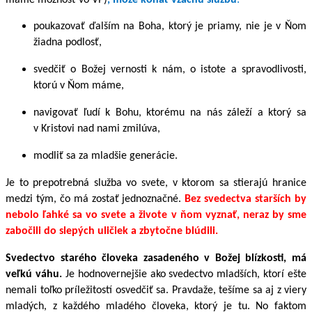
máme možnosť vo VP)
, môže konať vzácnu službu
:
poukazovať ďalším na Boha, ktorý je priamy, nie je v Ňom
žiadna podlosť,
svedčiť o Božej vernosti k nám, o istote a spravodlivosti,
ktorú v Ňom máme,
navigovať ľudí k Bohu, ktorému na nás záleží a ktorý sa
v Kristovi nad nami zmilúva,
modliť sa za mladšie generácie.
Je to prepotrebná služba vo svete, v ktorom sa stierajú hranice
medzi tým, čo má zostať jednoznačné.
Bez svedectva starších by
nebolo ľahké sa vo svete a živote v ňom vyznať, neraz by sme
zabočili do slepých uličiek a zbytočne blúdili.
Svedectvo starého človeka zasadeného v Božej blízkosti, má
veľkú váhu.
Je hodnovernejšie ako svedectvo mladších, ktorí ešte
nemali toľko príležitostí osvedčiť sa. Pravdaže, tešíme sa aj z viery
mladých, z každého mladého človeka, ktorý je tu. No faktom