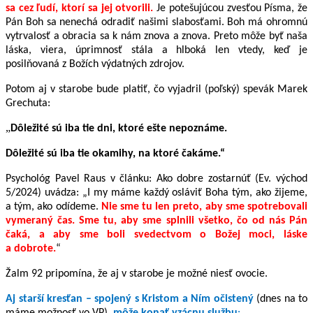
sa cez ľudí, ktorí sa jej otvorili.
Je potešujúcou zvesťou Písma, že
Pán Boh sa nenechá odradiť našimi slabosťami. Boh má ohromnú
vytrvalosť a obracia sa k nám znova a znova. Preto môže byť naša
láska, viera, úprimnosť stála a hlboká len vtedy, keď je
posilňovaná z Božích výdatných zdrojov.
Potom aj v starobe bude platiť, čo vyjadril
(poľský)
spevák Marek
Grechuta:
„
Dôležité sú iba tie dni, ktoré ešte nepoznáme.
Dôležité sú iba tie okamihy, na ktoré čakáme.“
Psychológ Pavel Raus v článku: Ako dobre zostarnúť (Ev. východ
5/2024) uvádza: „I my máme každý osláviť Boha tým, ako žijeme,
a tým, ako odídeme.
Nie sme tu len preto, aby sme spotrebovali
vymeraný čas. Sme tu, aby sme splnili všetko, čo od nás Pán
čaká, a aby sme boli svedectvom o Božej moci, láske
a dobrote.
“
Žalm 92 pripomína, že aj v starobe je možné niesť ovocie.
Aj starší kresťan – spojený s Kristom a Ním očistený
(dnes na to