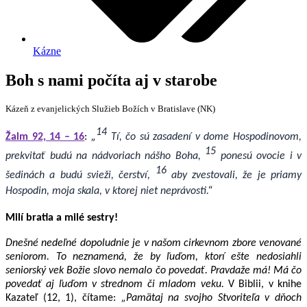
Kázne
Boh s nami počíta aj v starobe
Kázeň z evanjelických Služieb Božích v Bratislave (NK)
14
Žalm 92, 14 – 16
:
„
Tí, čo sú zasadení v dome Hospodinovom,
15
prekvitať budú na nádvoriach nášho Boha,
ponesú ovocie i v
16
šedinách a budú svieži, čerství,
aby zvestovali, že je priamy
Hospodin, moja skala, v ktorej niet neprávosti.
“
Milí bratia a milé sestry!
Dnešné nedeľné dopoludnie je v našom cirkevnom zbore venované
seniorom. To neznamená, že by ľuďom, ktorí ešte nedosiahli
seniorský vek Božie slovo nemalo čo povedať. Pravdaže má! Má čo
povedať aj ľuďom v strednom či mladom veku.
V Biblii, v knihe
Kazateľ (12, 1), čítame:
„Pamätaj na svojho Stvoriteľa v dňoch