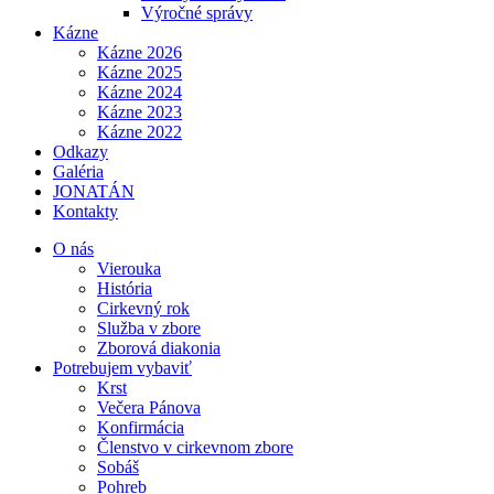
Výročné správy
Kázne
Kázne 2026
Kázne 2025
Kázne 2024
Kázne 2023
Kázne 2022
Odkazy
Galéria
JONATÁN
Kontakty
O nás
Vierouka
História
Cirkevný rok
Služba v zbore
Zborová diakonia
Potrebujem vybaviť
Krst
Večera Pánova
Konfirmácia
Členstvo v cirkevnom zbore
Sobáš
Pohreb