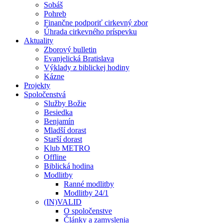
Sobáš
Pohreb
Finančne podporiť cirkevný zbor
Úhrada cirkevného príspevku
Aktuality
Zborový bulletin
Evanjelická Bratislava
Výklady z biblickej hodiny
Kázne
Projekty
Spoločenstvá
Služby Božie
Besiedka
Benjamín
Mladší dorast
Starší dorast
Klub METRO
Offline
Biblická hodina
Modlitby
Ranné modlitby
Modlitby 24/1
(IN)VALID
O spoločenstve
Články a zamyslenia