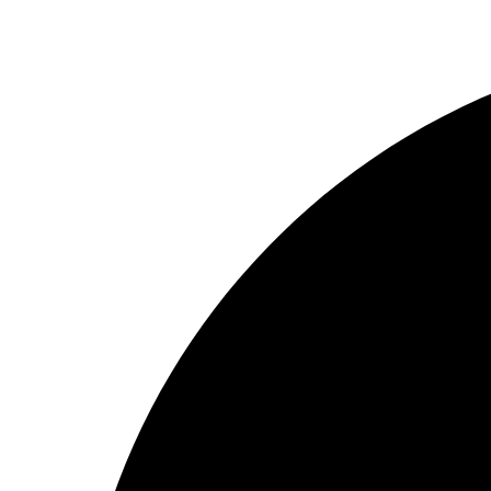
Preskočiť
na
obsah