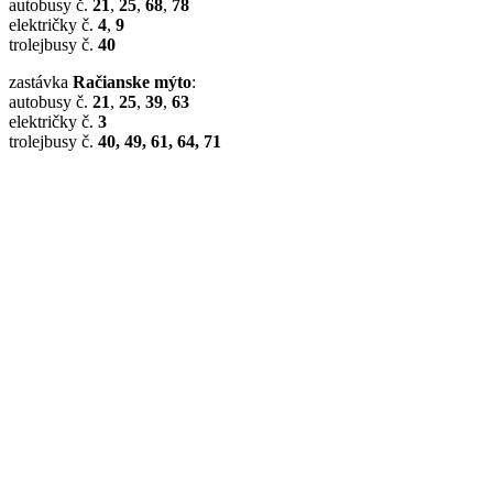
autobusy č.
21
,
25
,
68
,
78
električky č.
4
,
9
trolejbusy č.
40
zastávka
Račianske mýto
:
autobusy č.
21
,
25
,
39
,
63
električky č.
3
trolejbusy č.
40, 49, 61, 64, 71