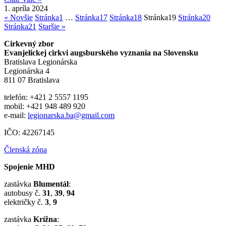
1. apríla 2024
« Novšie
Stránka
1
…
Stránka
17
Stránka
18
Stránka
19
Stránka
20
Stránka
21
Staršie »
Cirkevný zbor
Evanjelickej cirkvi augsburského vyznania na Slovensku
Bratislava Legionárska
Legionárska 4
811 07 Bratislava
telefón: +421 2 5557 1195
mobil: +421 948 489 920
e-mail:
legionarska.ba@gmail.com
IČO: 42267145
Členská zóna
Spojenie MHD
zastávka
Blumentál
:
autobusy č.
31
,
39
,
94
električky č.
3
,
9
zastávka
Krížna
: