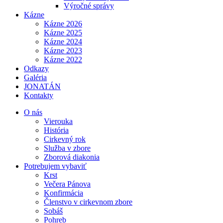
Výročné správy
Kázne
Kázne 2026
Kázne 2025
Kázne 2024
Kázne 2023
Kázne 2022
Odkazy
Galéria
JONATÁN
Kontakty
O nás
Vierouka
História
Cirkevný rok
Služba v zbore
Zborová diakonia
Potrebujem vybaviť
Krst
Večera Pánova
Konfirmácia
Členstvo v cirkevnom zbore
Sobáš
Pohreb