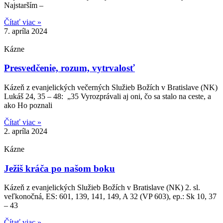
Najstarším –
Čítať viac »
7. apríla 2024
Kázne
Presvedčenie, rozum, vytrvalosť
Kázeň z evanjelických večerných Služieb Božích v Bratislave (NK)
Lukáš 24, 35 – 48: „35 Vyrozprávali aj oni, čo sa stalo na ceste, a
ako Ho poznali
Čítať viac »
2. apríla 2024
Kázne
Ježiš kráča po našom boku
Kázeň z evanjelických Služieb Božích v Bratislave (NK) 2. sl.
veľkonočná, ES: 601, 139, 141, 149, A 32 (VP 603), ep.: Sk 10, 37
– 43
Čítať viac »