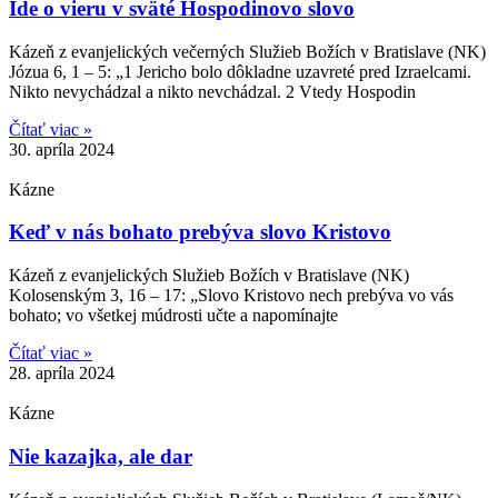
Ide o vieru v sväté Hospodinovo slovo
Kázeň z evanjelických večerných Služieb Božích v Bratislave (NK)
Józua 6, 1 – 5: „1 Jericho bolo dôkladne uzavreté pred Izraelcami.
Nikto nevychádzal a nikto nevchádzal. 2 Vtedy Hospodin
Čítať viac »
30. apríla 2024
Kázne
Keď v nás bohato prebýva slovo Kristovo
Kázeň z evanjelických Služieb Božích v Bratislave (NK)
Kolosenským 3, 16 – 17: „Slovo Kristovo nech prebýva vo vás
bohato; vo všetkej múdrosti učte a napomínajte
Čítať viac »
28. apríla 2024
Kázne
Nie kazajka, ale dar