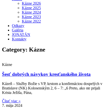
Kázne 2026
Kázne 2025
Kázne 2024
Kázne 2023
Kázne 2022
Odkazy
Galéria
JONATÁN
Kontakty
Category: Kázne
Kázne
Šesť dobrých návykov kresťanského života
Kázeň – Služby Božie s VP, krstom a konfirmáciou dospelých v
Bratislave (NK) Kolosenským 2, 6 – 7: „6 Preto, ako ste prijali
Krista Ježiša, Pána,
Čítať viac »
7. mája 2024