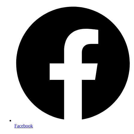
Preskočiť
na
obsah
Facebook