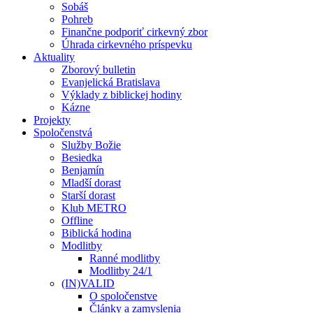
Sobáš
Pohreb
Finančne podporiť cirkevný zbor
Úhrada cirkevného príspevku
Aktuality
Zborový bulletin
Evanjelická Bratislava
Výklady z biblickej hodiny
Kázne
Projekty
Spoločenstvá
Služby Božie
Besiedka
Benjamín
Mladší dorast
Starší dorast
Klub METRO
Offline
Biblická hodina
Modlitby
Ranné modlitby
Modlitby 24/1
(IN)VALID
O spoločenstve
Články a zamyslenia