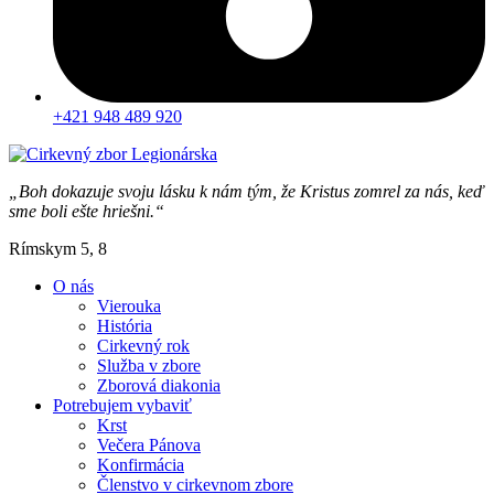
+421 948 489 920
„Boh dokazuje svoju lásku k nám tým, že Kristus zomrel za nás, keď
sme boli ešte hriešni.“
Rímskym 5, 8
O nás
Vierouka
História
Cirkevný rok
Služba v zbore
Zborová diakonia
Potrebujem vybaviť
Krst
Večera Pánova
Konfirmácia
Členstvo v cirkevnom zbore