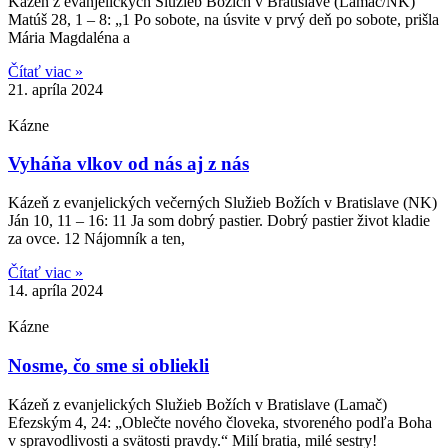
Kázeň z evanjelických Služieb Božích v Bratislave (Lamač/NK)
Matúš 28, 1 – 8: „1 Po sobote, na úsvite v prvý deň po sobote, prišla
Mária Magdaléna a
Čítať viac »
21. apríla 2024
Kázne
Vyháňa vlkov od nás aj z nás
Kázeň z evanjelických večerných Služieb Božích v Bratislave (NK)
Ján 10, 11 – 16: 11 Ja som dobrý pastier. Dobrý pastier život kladie
za ovce. 12 Nájomník a ten,
Čítať viac »
14. apríla 2024
Kázne
Nosme, čo sme si obliekli
Kázeň z evanjelických Služieb Božích v Bratislave (Lamač)
Efezským 4, 24: „Oblečte nového človeka, stvoreného podľa Boha
v spravodlivosti a svätosti pravdy.“ Milí bratia, milé sestry!