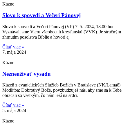
Kázne
Slovo k spovedi a Večeri Pánovej
Slovo k spovedi a Večeri Pánovej (VP) 7. 5. 2024, 18.00 hod
Vyznávali sme Vieru všeobecnú kresťanskú (VVK). Je stručným
zhrnutím posolstva Biblie a hovorí aj
Čítať viac »
7. mája 2024
Kázne
Nezneužívať výsadu
Kázeň z evanjelických Služieb Božích v Bratislave (NK/Lamač)
Modlitba: Dobrotivý Bože, povzbudzuješ nás, aby sme sa k Tebe
obracali so všetkým, čo nám leží na srdci.
Čítať viac »
5. mája 2024
Kázne