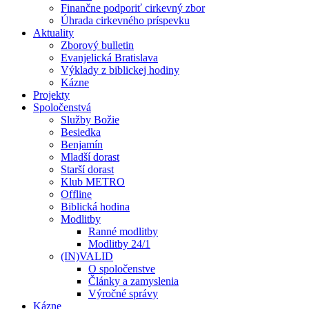
Finančne podporiť cirkevný zbor
Úhrada cirkevného príspevku
Aktuality
Zborový bulletin
Evanjelická Bratislava
Výklady z biblickej hodiny
Kázne
Projekty
Spoločenstvá
Služby Božie
Besiedka
Benjamín
Mladší dorast
Starší dorast
Klub METRO
Offline
Biblická hodina
Modlitby
Ranné modlitby
Modlitby 24/1
(IN)VALID
O spoločenstve
Články a zamyslenia
Výročné správy
Kázne