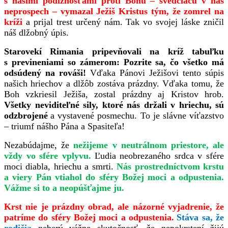
s našimi podlžnosťami proti Bohu – svedčiacu v náš
neprospech – vymazal Ježiš Kristus tým, že zomrel na
kríži
a prijal trest určený nám. Tak vo svojej láske zničil
náš dlžobný úpis.
Starovekí Rimania pripevňovali na kríž tabuľku
s previneniami so zámerom: Pozrite sa, čo všetko má
odsúdený na rováši!
Vďaka Pánovi Ježišovi tento súpis
našich hriechov a dlžôb zostáva prázdny. Vďaka tomu, že
Boh vzkriesil Ježiša, zostal prázdny aj Kristov hrob.
Všetky neviditeľné sily, ktoré nás držali v hriechu, sú
odzbrojené
a vystavené posmechu. To je slávne víťazstvo
– triumf nášho Pána a Spasiteľa!
Nezabúdajme, že
nežijeme v neutrálnom priestore, ale
vždy vo sfére vplyvu.
Ľudia neobrezaného srdca v sfére
moci diabla, hriechu a smrti.
Nás prostredníctvom krstu
a viery Pán vtiahol do sféry Božej moci a odpustenia.
Vážme si to a neopúšťajme ju.
Krst nie je prázdny obrad, ale názorné vyjadrenie, že
patríme do sféry Božej moci a odpustenia.
Stáva sa, že