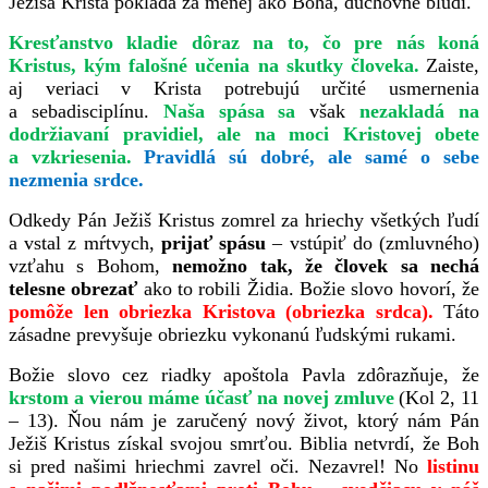
Ježiša Krista pokladá za menej ako Boha, duchovne blúdi.
Kresťanstvo kladie dôraz na to, čo pre nás koná
Kristus, kým falošné učenia na skutky človeka.
Zaiste,
aj veriaci v Krista potrebujú určité usmernenia
a sebadisciplínu.
Naša spása sa
však
nezakladá na
dodržiavaní pravidiel, ale na moci Kristovej obete
a vzkriesenia.
Pravidlá sú dobré, ale samé o sebe
nezmenia srdce.
Odkedy Pán Ježiš Kristus zomrel za hriechy všetkých ľudí
a vstal z mŕtvych,
prijať spásu
– vstúpiť do (zmluvného)
vzťahu s Bohom,
nemožno tak, že človek sa nechá
telesne obrezať
ako to robili Židia. Božie slovo hovorí, že
pomôže len obriezka Kristova (obriezka srdca).
Táto
zásadne prevyšuje obriezku vykonanú ľudskými rukami.
Božie slovo cez riadky apoštola Pavla zdôrazňuje, že
krstom a vierou máme účasť na novej zmluve
(Kol 2, 11
– 13). Ňou nám je zaručený nový život, ktorý nám Pán
Ježiš Kristus získal svojou smrťou. Biblia netvrdí, že Boh
si pred našimi hriechmi zavrel oči. Nezavrel! No
listinu