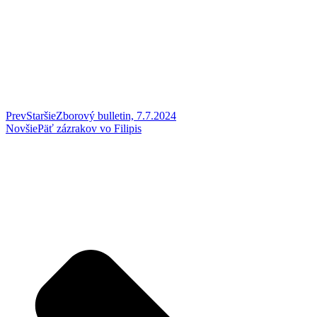
Prev
Staršie
Zborový bulletin, 7.7.2024
Novšie
Päť zázrakov vo Filipis