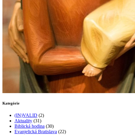
Kategórie
(IN)VALID
(2)
Aktuality
(31)
Biblická hodina
(30)
Evanjelická Bratislava
(22)