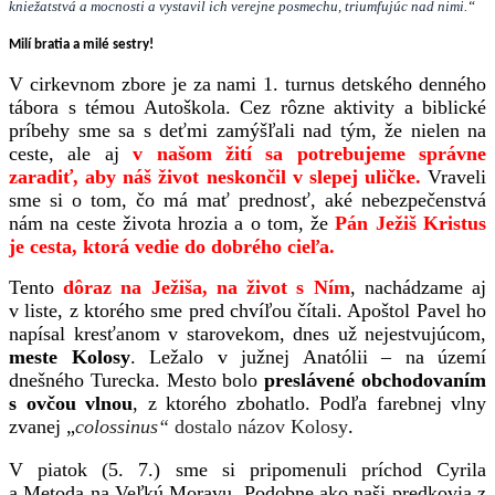
kniežatstvá a mocnosti a vystavil ich verejne posmechu, triumfujúc nad nimi.
“
Milí bratia a milé sestry!
V cirkevnom zbore je za nami 1. turnus detského denného
tábora s témou Autoškola. Cez rôzne aktivity a biblické
príbehy sme sa s deťmi zamýšľali nad tým, že nielen na
ceste, ale aj
v našom žití sa potrebujeme správne
zaradiť, aby náš život neskončil v slepej uličke.
Vraveli
sme si o tom, čo má mať prednosť, aké nebezpečenstvá
nám na ceste života hrozia a o tom, že
Pán Ježiš Kristus
je cesta, ktorá vedie do dobrého cieľa.
Tento
dôraz na Ježiša, na život s Ním
, nachádzame aj
v liste, z ktorého sme pred chvíľou čítali. Apoštol Pavel ho
napísal kresťanom v starovekom, dnes už nejestvujúcom,
meste Kolosy
. Ležalo v južnej Anatólii – na území
dnešného Turecka. Mesto bolo
preslávené obchodovaním
s ovčou vlnou
, z ktorého zbohatlo. Podľa farebnej vlny
zvanej „
colossinus“
dostalo názov Kolosy
.
V piatok (5. 7.) sme si pripomenuli príchod Cyrila
a Metoda na Veľkú Moravu. Podobne ako naši predkovia z