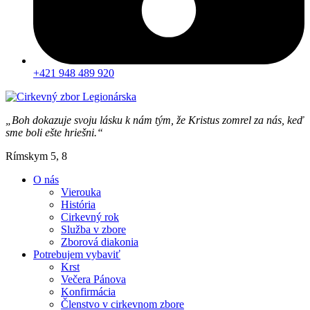
+421 948 489 920
„Boh dokazuje svoju lásku k nám tým, že Kristus zomrel za nás, keď
sme boli ešte hriešni.“
Rímskym 5, 8
O nás
Vierouka
História
Cirkevný rok
Služba v zbore
Zborová diakonia
Potrebujem vybaviť
Krst
Večera Pánova
Konfirmácia
Členstvo v cirkevnom zbore