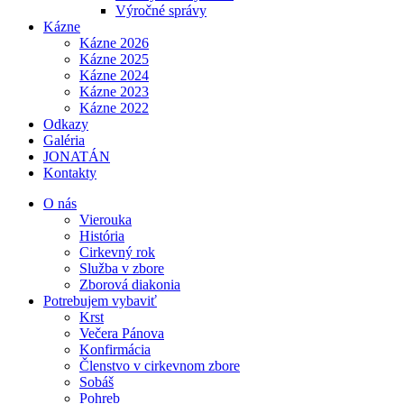
Výročné správy
Kázne
Kázne 2026
Kázne 2025
Kázne 2024
Kázne 2023
Kázne 2022
Odkazy
Galéria
JONATÁN
Kontakty
O nás
Vierouka
História
Cirkevný rok
Služba v zbore
Zborová diakonia
Potrebujem vybaviť
Krst
Večera Pánova
Konfirmácia
Členstvo v cirkevnom zbore
Sobáš
Pohreb