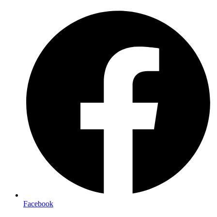
Preskočiť
na
obsah
Facebook