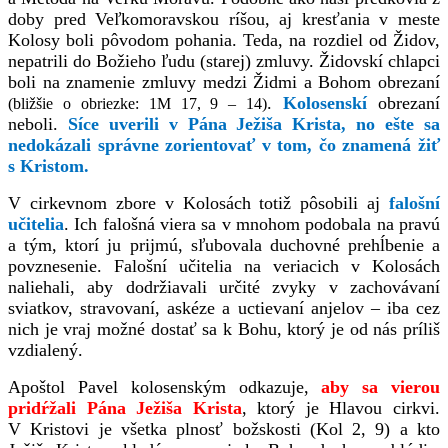
doby pred Veľkomoravskou ríšou, aj kresťania v meste
Kolosy boli pôvodom pohania. Teda, na rozdiel od Židov,
nepatrili do Božieho ľudu (starej) zmluvy. Židovskí chlapci
boli na znamenie zmluvy medzi Židmi a Bohom obrezaní
.
Kolosenskí
obrezaní
(bližšie o obriezke: 1M 17, 9 – 14)
neboli.
Síce uverili v Pána Ježiša Krista, no ešte sa
nedokázali správne zorientovať v tom, čo znamená žiť
s Kristom.
V cirkevnom zbore v Kolosách totiž pôsobili aj
f
alošní
učitelia
. Ich falošná viera sa v mnohom podobala na pravú
a tým, ktorí ju prijmú, sľubovala duchovné prehĺbenie a
povznesenie. Falošní učitelia na veriacich v Kolosách
naliehali, aby dodržiavali určité zvyky v zachovávaní
sviatkov, stravovaní, askéze a uctievaní anjelov – iba cez
nich je vraj možné dostať sa k Bohu, ktorý je od nás príliš
vzdialený.
Apoštol Pavel kolosenským odkazuje,
aby sa vierou
pridŕžali Pána Ježiša Krista
, ktorý je Hlavou cirkvi.
V Kristovi je všetka plnosť božskosti (Kol 2, 9) a kto