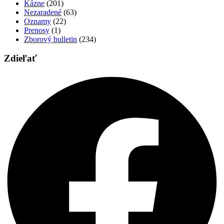
Kázne
(201)
Nezaradené
(63)
Oznamy
(22)
Prenosy
(1)
Zborový bulletin
(234)
Zdieľať