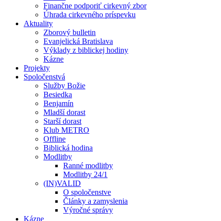
Finančne podporiť cirkevný zbor
Úhrada cirkevného príspevku
Aktuality
Zborový bulletin
Evanjelická Bratislava
Výklady z biblickej hodiny
Kázne
Projekty
Spoločenstvá
Služby Božie
Besiedka
Benjamín
Mladší dorast
Starší dorast
Klub METRO
Offline
Biblická hodina
Modlitby
Ranné modlitby
Modlitby 24/1
(IN)VALID
O spoločenstve
Články a zamyslenia
Výročné správy
Kázne