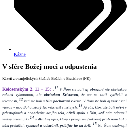
Kázne
V sfére Božej moci a odpustenia
Kázeň z evanjelických Služieb Božích v Bratislave (NK)
11
Kolosenským 2, 11 – 15
:
„
V Ňom ste boli aj
obrezaní
nie obriezkou
rukami vykonanou, ale
obriezkou Kristovou
, že ste sa totiž vyzliekli z
12
telesnosti,
keď ste boli
s Ním pochovaní v krste
. V Ňom ste boli aj vzkriesení
13
vierou v moc Boha, ktorý Ho vzkriesil z mŕtvych.
Aj vás, ktorí ste boli mŕtvi v
priestupkoch a neobriezke svojho tela, oživil spolu s Ním, keď nám odpustil
14
všetky priestupky
a
dlžobný úpis, ktorý
s predpismi (zákona)
proti nám bol
a
15
nám prekážal,
vymazal a odstránil, pribijúc ho na kríž.
Na Ňom odzbrojil