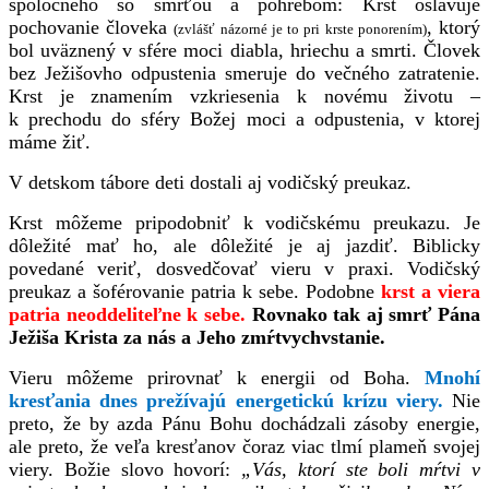
spoločného so smrťou a pohrebom: Krst oslavuje
pochovanie človeka
, ktorý
(zvlášť názorné je to pri krste ponorením)
bol uväznený
v sfére moci diabla, hriechu a smrti. Človek
bez Ježišovho odpustenia smeruje do večného zatratenie.
Krst je znamením vzkriesenia k novému životu –
k prechodu do sféry Božej moci a odpustenia, v ktorej
máme žiť.
V detskom tábore deti dostali aj vodičský preukaz.
Krst môžeme pripodobniť k vodičskému preukazu. Je
dôležité mať ho, ale dôležité je aj jazdiť. Biblicky
povedané veriť, dosvedčovať vieru v praxi. Vodičský
preukaz a šoférovanie patria k sebe. Podobne
krst a viera
patria neoddeliteľne k sebe.
Rovnako tak aj smrť Pána
Ježiša Krista za nás a Jeho zmŕtvychvstanie.
Vieru môžeme prirovnať k energii od Boha.
Mnohí
kresťania dnes prežívajú energetickú krízu viery.
Nie
preto, že by azda Pánu Bohu dochádzali zásoby energie,
ale preto, že veľa kresťanov čoraz viac tlmí plameň svojej
viery. Božie slovo
hovorí:
„
Vás, ktorí ste boli mŕtvi v