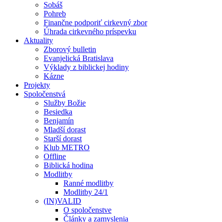
Sobáš
Pohreb
Finančne podporiť cirkevný zbor
Úhrada cirkevného príspevku
Aktuality
Zborový bulletin
Evanjelická Bratislava
Výklady z biblickej hodiny
Kázne
Projekty
Spoločenstvá
Služby Božie
Besiedka
Benjamín
Mladší dorast
Starší dorast
Klub METRO
Offline
Biblická hodina
Modlitby
Ranné modlitby
Modlitby 24/1
(IN)VALID
O spoločenstve
Články a zamyslenia