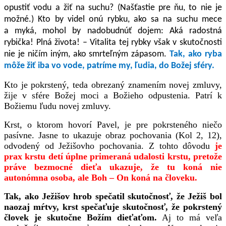
opustiť vodu a žiť na suchu? (Našťastie pre ňu, to nie je
možné.) Kto by videl onú rybku, ako sa na suchu mece
a myká, mohol by nadobudnúť dojem: Aká radostná
rybička! Plná života! – Vitalita tej rybky však v skutočnosti
nie je ničím iným, ako smrteľným zápasom.
Tak, ako ryba
môže žiť iba vo vode, patríme my, ľudia, do Božej sféry.
Kto je pokrstený, teda obrezaný znamením novej zmluvy,
žije v sfére Božej moci a Božieho odpustenia. Patrí k
Božiemu ľudu novej zmluvy.
Krst, o ktorom hovorí Pavel, je pre pokrsteného niečo
pasívne. Jasne to ukazuje obraz pochovania
(Kol 2, 12)
,
odvodený od Ježišovho pochovania. Z tohto dôvodu
je
prax krstu detí úplne primeraná udalosti krstu, pretože
práve bezmocné dieťa ukazuje, že tu koná nie
autonómna osoba, ale Boh – On koná na človeku.
Tak, ako Ježišov hrob spečatil skutočnosť, že Ježiš bol
naozaj mŕtvy, krst spečaťuje skutočnosť, že pokrstený
človek je skutočne Božím dieťaťom.
Aj to má veľa