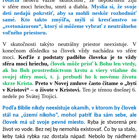
rodičia
neberú vážne skutočnosť, že nepokrstení žijú
v sfére moci hriechu, smrti a diabla.
Myslia si, že svoje
deti nedajú pokrstiť, aby sa mohli neskôr rozhodnúť
samé. Kto takto zmýšľa, mýli si kresťanstvo so
„svetonázorom“, ktorý si môžeme vybrať z neutrálneho
voľného priestoru.
V skutočnosti takýto neutrálny priestor neexistuje. V
konečnom dôsledku sa človek vždy nachádza vo sfére
moci.
Keďže z podstaty padlého človeka je to vždy
sféra moci hriechu,
človek môže prísť k Bohu len vtedy,
ak ho Boh prostredníctvom krstu a viery vtiahne do
svojej sféry moci, t. j. prebudí ho k novému životu
skrze Krista.
Preto v Novej zmluve často čítame o „bytí
v Kristovi“ – o živote v Kristovi.
Ten je témou dnešnej 6.
nedele po Svätej Trojici.
Podľa Biblie nikdy neexistuje okamih, v ktorom by človek
stál na „území nikoho”, mohol patriť iba sám sebe, ale
človek má už svoje pevné miesto.
Ryba je stvorená pre
život vo vode. Bez nej by nemohla existovať. Čo by sa stalo,
keby taká rybka raz dostala nápad: Nebolo by nádherné