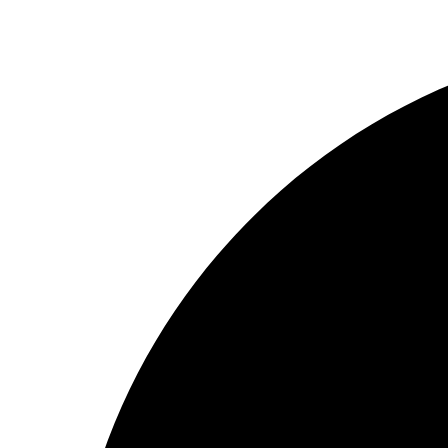
Preskočiť
na
obsah