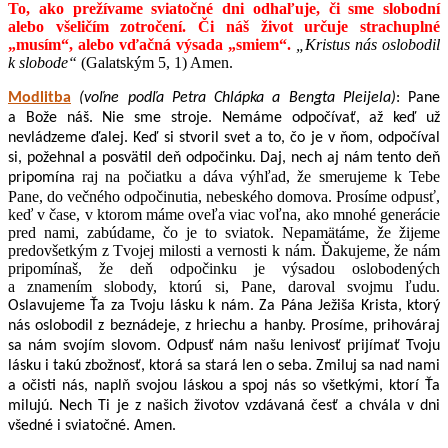
To, ako prežívame sviatočné dni odhaľuje, či sme slobodní
alebo všeličím zotročení. Či náš život určuje strachuplné
„musím“, alebo vďačná výsada „smiem“.
„Kristus nás oslobodil
k slobode“
(Galatským 5, 1) Amen.
Modlitba
(voľne podľa Petra Chlápka a Bengta Pleijela)
: P
ane
a Bože náš. Nie sme stroje. Nemáme odpočívať, až keď už
nevládzeme ďalej. Keď si stvoril svet a to, čo je v ňom, odpočíval
si, požehnal a posvätil deň odpočinku. Daj, nech aj nám tento deň
raj na počiatku a dáva výhľad, že smerujeme k Tebe
pripomína
Pane, do večného odpočinutia, nebeského domova. Prosíme odpusť,
keď v čase, v ktorom máme oveľa viac voľna, ako mnohé generácie
pred nami, zabúdame, čo je to sviatok. Nepamätáme, že žijeme
predovšetkým z Tvojej milosti a vernosti k nám. Ďakujeme, že nám
pripomínaš, že deň odpočinku je výsadou oslobodených
a znamením slobody, ktorú si, Pane, daroval svojmu ľudu.
Oslavujeme Ťa za Tvoju lásku k nám. Za Pána Ježiša Krista, ktorý
nás oslobodil z beznádeje, z hriechu a hanby. Prosíme, prihováraj
sa nám svojím slovom. Odpusť nám našu lenivosť prijímať Tvoju
lásku i takú zbožnosť, ktorá sa stará len o seba. Zmiluj sa nad nami
a očisti nás, naplň svojou láskou a spoj nás so všetkými, ktorí Ťa
milujú. Nech Ti je z našich životov vzdávaná česť a chvála v dni
všedné i sviatočné. Amen.