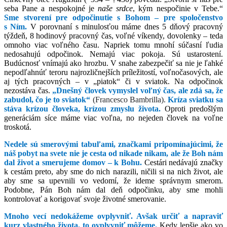
seba Pane a nespokojné je
naše srdce
, kým nespočinie v Tebe.“
Sme stvorení pre odpočinutie s Bohom – pre spoločenstvo
s Ním.
V porovnaní s minulosťou máme dnes 5 dňový pracovný
týždeň, 8 hodinový pracovný čas, voľné víkendy, dovolenky – teda
omnoho viac voľného času. Napriek tomu mnohí súčasní ľudia
nedosahujú odpočinok. Nemajú viac pokoja. Sú ustarostení.
Budúcnosť vnímajú ako hrozbu. V snahe zabezpečiť sa nie je ľahké
nepodľahnúť teroru najrozličnejších príležitostí, voľnočasových, ale
aj tých pracovných – v „piatok“ či v sviatok. Na odpočinok
nezostáva čas.
„Dnešný človek vymyslel voľný čas, ale zdá sa, že
zabudol, čo je to sviatok“
(Francesco Bambrilla).
Kríza sviatku sa
stáva krízou človeka, krízou zmyslu života.
Oproti predošlým
generáciám síce máme viac voľna, no nejeden človek na voľne
troskotá.
Nedele sú smerovými tabuľami, značkami pripomínajúcimi, že
náš pobyt na svete nie je cesta od nikade nikam, ale že Boh nám
dal život a smerujeme domov – k Bohu.
Cestári nedávajú značky
k cestám preto, aby sme do nich narazili, ničili si na nich život, ale
aby sme sa upevnili vo vedomí, že ideme správnym smerom.
Podobne, Pán Boh nám dal deň odpočinku, aby sme mohli
kontrolovať a korigovať svoje životné smerovanie.
Mnoho vecí nedokážeme ovplyvniť. Avšak určiť a napraviť
kurz vlastného života, to ovplyvniť môžeme.
Kedy lepšie ako vo