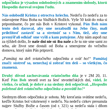
odpočinku je výsadou oslobodených a znamením slobody, ktorú
Hospodin daroval svojmu ľudu.
Nás oslobodil Kristus z otroctva hriechu.
Nedeľu čo nedeľu za to
oslavujeme Pána Boha na Službách Božích. Vyše 50 krát do roka si
pripomíname, čo pre nás Boh v Kristovi vykonal.
Pán Boh nám
tento deň daroval, aby sme nezabudli na Jeho činy, mali
príležitosť zastaviť sa a stretnúť sa s Ním, tiež, aby sme
premýšľali odkiaľ sme vyšli a kam putujeme.
Aby nám aspoň raz
za týždeň došlo, že
naše dni nie sú iba naše
a že tu nie sme sami zo
seba, ale život sme dostali od Boha a smerujeme do večného
domova, ktorý nám Pán pripravil.
„
Pamätaj na deň sviatočného odpočinku a sväť ho!“
Pamätaj
značí: sústreď sa, nenechaj si zobrať ten deň – so všetkým, čo
znamená.
Druhý dôvod zachovávania sviatočného dňa
je v 2M 20, 11.
Keď
Pán Boh
stvoril svet za šesť stvoriteľských dní,
videl, že
všetko, čo učinil, je dobré a na siedmy deň odpočíval.
„
Hospodin
požehnal deň sviatočného odpočinku a posvätil ho!“
Siedmym dňom odpočinku je sobota. My kresťania svätíme nedeľu,
keďže Kristus bol vzkriesený v nedeľu. Na nedeľu cirkev presunula
najprv Služby Božie a časom (od r. 321) sa nedeľa stala i dňom