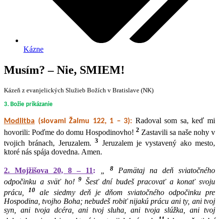
Kázne
Musím? – Nie, SMIEM!
Kázeň z evanjelických Služieb Božích v Bratislave (NK)
3. Božie prikázanie
Radoval som sa, keď mi
Modlitba
(slovami Žalmu 122, 1 – 3):
2
hovorili: Poďme do domu Hospodinovho!
Zastavili sa naše nohy v
3
tvojich bránach, Jeruzalem.
Jeruzalem je vystavený ako mesto,
ktoré nás spája dovedna. Amen.
8
2. Mojžišova 20, 8 – 11
:
„
Pamätaj na deň sviatočného
9
odpočinku a sväť ho!
Šesť dní budeš pracovať a konať svoju
10
prácu,
ale siedmy deň je dňom sviatočného odpočinku pre
Hospodina, tvojho Boha; nebudeš robiť nijakú prácu ani ty, ani tvoj
syn, ani tvoja dcéra, ani tvoj sluha, ani tvoja slúžka, ani tvoj
11