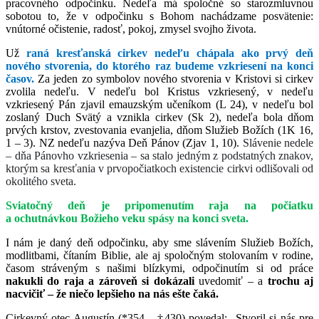
pracovného odpočinku. Nedeľa má spoločné so starozmluvnou
sobotou to, že v odpočinku s Bohom nachádzame posvätenie:
vnútorné očistenie, radosť, pokoj, zmysel svojho života.
Už
raná kresťanská cirkev nedeľu chápala ako prvý deň
nového stvorenia, do ktorého raz budeme vzkriesení na konci
časov.
Za
jeden zo symbolov nového stvorenia v Kristovi si cirkev
zvolila nedeľu. V nedeľu bol Kristus vzkriesený, v nedeľu
vzkriesený Pán zjavil emauzským učeníkom (L 24), v nedeľu bol
zoslaný Duch Svätý a vznikla cirkev (Sk 2), nedeľa bola dňom
prvých krstov, zvestovania evanjelia, dňom Služieb Božích (1K 16,
1 – 3). NZ nedeľu nazýva Deň Pánov (Zjav 1, 10).
Slávenie nedele
– dňa Pánovho vzkriesenia – sa stalo jedným z podstatných znakov,
ktorým sa kresťania v prvopočiatkoch existencie cirkvi odlišovali od
okolitého sveta.
Sviatočný deň je pripomenutím raja na počiatku
a ochutnávkou Božieho veku spásy na konci sveta.
I nám je daný deň odpočinku, aby sme slávením Služieb Božích,
modlitbami, čítaním Biblie, ale aj spoločným stolovaním v rodine,
časom stráveným s našimi blízkymi, odpočinutím si od práce
nakukli do raja a zároveň si dokázali
uvedomiť – a
trochu aj
nacvičiť – že niečo lepšieho na nás ešte čaká.
Cirkevný otec Augustín (*354 – †430) povedal: „
Stvoril si nás pre