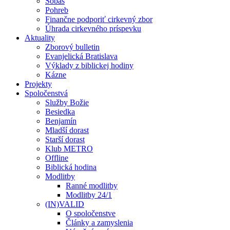
Sobáš
Pohreb
Finančne podporiť cirkevný zbor
Úhrada cirkevného príspevku
Aktuality
Zborový bulletin
Evanjelická Bratislava
Výklady z biblickej hodiny
Kázne
Projekty
Spoločenstvá
Služby Božie
Besiedka
Benjamín
Mladší dorast
Starší dorast
Klub METRO
Offline
Biblická hodina
Modlitby
Ranné modlitby
Modlitby 24/1
(IN)VALID
O spoločenstve
Články a zamyslenia