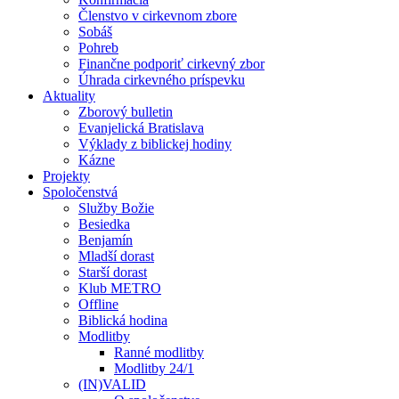
Členstvo v cirkevnom zbore
Sobáš
Pohreb
Finančne podporiť cirkevný zbor
Úhrada cirkevného príspevku
Aktuality
Zborový bulletin
Evanjelická Bratislava
Výklady z biblickej hodiny
Kázne
Projekty
Spoločenstvá
Služby Božie
Besiedka
Benjamín
Mladší dorast
Starší dorast
Klub METRO
Offline
Biblická hodina
Modlitby
Ranné modlitby
Modlitby 24/1
(IN)VALID