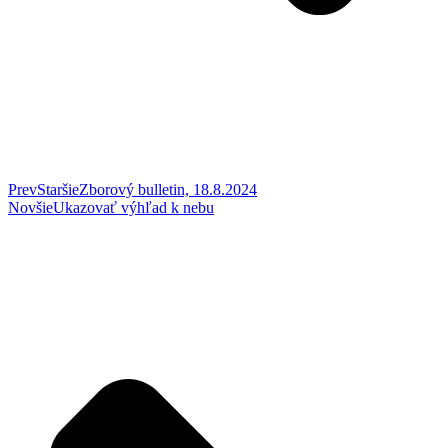
Prev
Staršie
Zborový bulletin, 18.8.2024
Novšie
Ukazovať výhľad k nebu