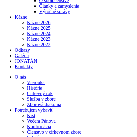
O spoločenstve
Články a zamyslenia
Výročné správy
Kázne
Kázne 2026
Kázne 2025
Kázne 2024
Kázne 2023
Kázne 2022
Odkazy
Galéria
JONATÁN
Kontakty
O nás
Vierouka
História
Cirkevný rok
Služba v zbore
Zborová diakonia
Potrebujem vybaviť
Krst
Večera Pánova
Konfirmácia
Členstvo v cirkevnom zbore