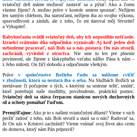
sviatočný deň máme možnosť zastaviť sa a pýtať: Ako a čomu
vlastne žijem? A možno práve v kostole smiem spoznať: Nežijem
len samým chlebom, iba starosťami, nežijem iba zo svojho výkonu,
spravodlivosti a zásluh, ale z toho, čo mi daroval môj Stvoriteľ
a Vykupiteľ.
Babylončania svätili sviatočný deň, aby ich nepostihlo nešťastie.
Izraelci svätením dňa odpočinku vyznávali: Aj keď jeden deň
nebudeme pracovať, náš Boh sa o nás postará. On nás stvoril,
zachránil, vyviedol z otroctva.
Nie sme tu len pre plnenie
povinností, ale žijeme z láskyplného vzťahu nášho Pána k nám –
z Jeho milosti. On žičí slobodu a odpočinutie všetkým.
Práve
v spoločenstve Božieho ľudu sa môžeme cvičiť
v zbožnosti, ktorá sa nestará iba o seba.
Na Službách Božích sa
stretávane či počujeme o tých, s ktorými sa smieme tešiť, smútiť,
ktorí potrebujú naše modlitby, povzbudenie, praktickú pomoc.
Sviatočný deň sa stáva čerpacou stanicou nových duchovných
síl a ochoty pomáhať ľuďom.
Premýšľajme
: Ako je to s našimi sviatočnými dňami? Vieme v nich
prežiť radosť z toho, nás Boh stvoril a stará sa o nás? Radovať sa,
že On nás v Kristovi zachránil? Vieme vnímať svoj život ako cestu
do domova, ktorý nám Pán pripravil?