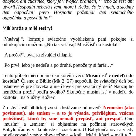
dobytok, ani cudzinec, ktorý je v tvojich bránach,
lebo za šesť dní
utvoril Hospodin nebesá i zem, more i všetko, čo je v nich, a siedmy
deň odpočíval; preto Hospodin požehnal deň sviatočného
odpočinku a posvätil ho!
“
Milí bratia a milé sestry!
„
Vstávaj!“, lomcuje sviatočne vyobliekaná pani pokojne si
odfukujúcim mužom. „No tak vstávaj! Musíš ísť do kostola!“
„
A prečo?“, pýta sa zívajúci chlapík.
„
Po prvé, lebo je nedeľa a po druhé, pretože ty si farár…“
Tento príbeh mieri priamo ku koreňu veci:
Musím ísť v nedeľu do
kostola?
Či sme z Biblie (Mk 2, 27) nepočuli, že sviatočný deň bol
ustanovený pre človeka a nie človek pre sviatočný deň? Naozaj ho
nemôžem prežiť podľa svojho? Skutočne musím ísť v nedeľu do
kostola – na Služby Božie?
Zo súvislostí biblickej zvesti dostávame odpoveď:
Nemusím (ako
povinnosť), ale
smiem
– a to je výsada, privilégium, vzácna
príležitosť, ktorú by sme nemali prepásť, ani prespať.
Ono
„musím“ a „smiem“ si objasnime na počínaní starovekých
Babylončanov v kontraste s Izraelcami. U Babylončanov sa vtedy
privilegované vrstvy obyvateľstva – králi, lekári, kňazi – mali v 7.,