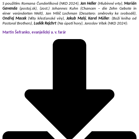
S použitím: Romana Čunderlíková (NKD 2024),
Jan Heller
(Hlubinné vrty),
Marián
Gavenda
(postoj.sk), (zost.) Johannes Kuhn (Chancen –
die Zehn Gebote
in
einer
veränderten Welt),
Jan Milíč Lochman (Desatero: směrovky ke svobodě),
Ondřej Macek
(Věty křesťanské víry),
Jakub Malý, Karel Müller
: (Boží kniha od
Pastoral Brothers),
Luděk Rejchrt
(Na úpatí hory), Jaroslav Vítek (NKD 2024):
Martin Šefranko, evanjelický a. v. farár