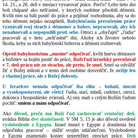
14. 21., a 28. deň v mesiaci vyvarovať práce. Prečo? Lebo tieto dni
boli chápané ako nešťastné, v ktorých osobitne pôsobili démoni.
Kvôli nim sa báli pustiť do práce a prijímať rozhodnutia, aby sa do
toho démoni nejako nezaplietli.
Babylončania prerušením práce
vyznávali svoj strach z démonov a bohov, nepracovali, aby ich
nenahnevali a nepopudili proti sebe.
Otroci a „obyčajní“ „ľudia“
pracovali aj v tieto „nešťastné“ dni. Akoby ich životov nebolo
škoda, keby sa nich babylonskí bohovia a démoni rozhnevali.
Oproti babylonskému „musím“ odpočívať
,
kvôli hnevu démonov
a božstiev sa bojím pustiť do práce,
Boží ľud izraelský
prerušoval
v 7. deň prácu nie zo strachu, ale preto, že smel.
Smel sa odvážiť
žiť z Božej milosti a v tento deň osobitne dosvedčiť, že
nežije len
z vlastnej práce, ale z Božej dobroty.
U Izraelcov nemala odpočívať iba elita – bohatí, mocní
a vysokopostavení, ale všetci
: ľudia, starí, mladí, cudzinci, otroci,
dokonca i hospodárske zvieratá. Aj ony mali s celým Božím ľudom
pocítiť:
smiem a mám odpočívať.
Ako
dôvod, prečo má Boží ľud zachovávať sviatočný deň
,
uvádza Biblia
dve skutočnosti
.
V 5M 5, 15 je ako dôvod uvedené
vyslobodenie z Egypta
.
Izrael musel v Egypte z donútenia bez
odpočinku pracovať – slúžiť svojím utláčateľom. Vyslobodenie
z Egypta znamenalo koniec nepretržitej otrockej práce.
Deň