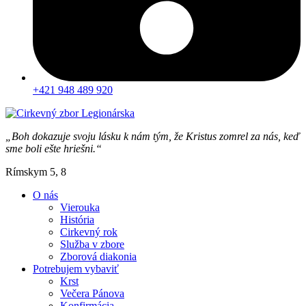
+421 948 489 920
„Boh dokazuje svoju lásku k nám tým, že Kristus zomrel za nás, keď
sme boli ešte hriešni.“
Rímskym 5, 8
O nás
Vierouka
História
Cirkevný rok
Služba v zbore
Zborová diakonia
Potrebujem vybaviť
Krst
Večera Pánova
Konfirmácia