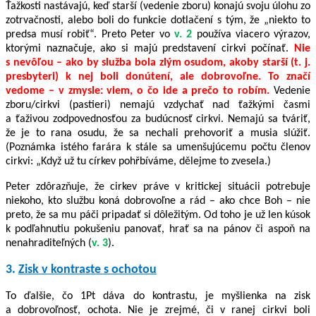
Ťažkosti nastávajú, keď starší (vedenie zboru) konajú svoju úlohu zo
zotrvačnosti, alebo boli do funkcie dotlačení s tým, že „niekto to
predsa musí robiť“. Preto Peter vo
v. 2
používa viacero výrazov,
ktorými naznačuje, ako si majú predstavení cirkvi počínať.
Nie
s nevôľou – ako by služba bola zlým osudom, akoby starší (t. j.
presbyteri) k nej boli donútení, ale dobrovoľne. To značí
vedome – v zmysle: viem, o čo ide a prečo to robím.
Vedenie
zboru/cirkvi (pastieri) nemajú vzdychať nad ťažkými časmi
a ťaživou zodpovednosťou za budúcnosť cirkvi. Nemajú sa tváriť,
že je to rana osudu, že sa nechali prehovoriť a musia slúžiť.
(Poznámka istého farára k stále sa umenšujúcemu počtu členov
cirkvi: „Když už tu církev pohřbíváme, dělejme to zvesela.)
Peter zdôrazňuje, že cirkev práve v kritickej situácii potrebuje
niekoho, kto službu koná dobrovoľne a rád – ako chce Boh – nie
preto, že sa mu páči pripadať si dôležitým. Od toho je už len kúsok
k podľahnutiu pokušeniu panovať, hrať sa na pánov či aspoň na
nenahraditeľných (
v. 3
).
3.
Zisk v kontraste s ochotou
To ďalšie, čo 1Pt dáva do kontrastu, je myšlienka na zisk
a dobrovoľnosť, ochota. Nie je zrejmé, či v ranej cirkvi boli