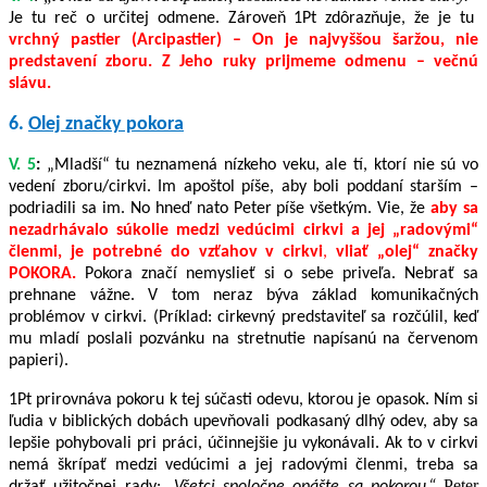
Je tu reč o určitej odmene. Zároveň 1Pt zdôrazňuje, že je tu
vrchný pastier (Arcipastier) – On je najvyššou šaržou, nie
predstavení zboru. Z Jeho ruky prijmeme odmenu – večnú
slávu.
6.
Olej značky pokora
V. 5
:
„Mladší“ tu neznamená nízkeho veku, ale tí, ktorí nie sú vo
vedení zboru/cirkvi. Im apoštol píše, aby boli poddaní starším –
podriadili sa im. No hneď nato Peter píše všetkým. Vi
e, že
aby sa
nezadrhávalo súkolie medzi vedúcimi cirkvi a jej „radovými“
členmi,
je potrebné do vzťahov v cirkvi
,
vliať „olej“ značky
POKORA.
Pokora značí nemyslieť si o sebe priveľa. Nebrať sa
prehnane vážne. V tom neraz býva základ komunikačných
problémov v cirkvi. (Príklad: cirkevný predstaviteľ sa rozčúlil, keď
mu mladí poslali pozvánku na stretnutie napísanú na červenom
papieri).
1Pt prirovnáva pokoru k tej súčasti odevu, ktorou je opasok. Ním si
ľudia v biblických dobách upevňovali podkasaný dlhý odev, aby sa
lepšie pohybovali pri práci, účinnejšie ju vykonávali. Ak to v cirkvi
nemá škrípať medzi vedúcimi a jej radovými členmi, treba sa
Peter