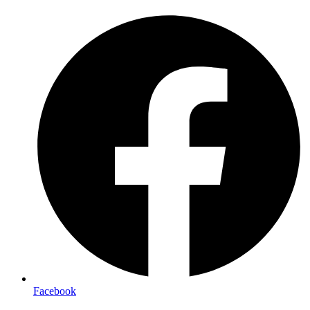
Preskočiť
na
obsah
Facebook