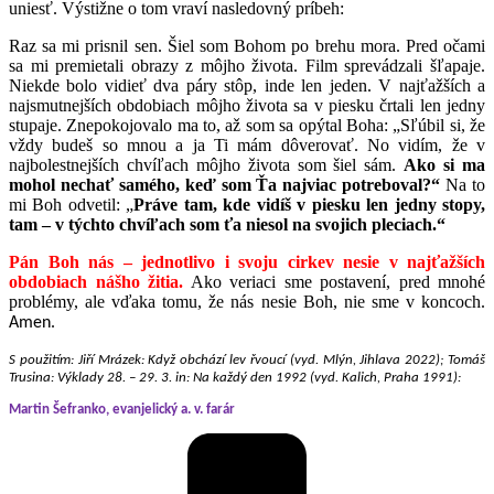
uniesť. Výstižne o tom vraví nasledovný príbeh:
Raz sa mi prisnil sen. Šiel som Bohom po brehu mora. Pred očami
sa mi premietali obrazy z môjho života. Film sprevádzali šľapaje.
Niekde bolo vidieť dva páry stôp, inde len jeden. V najťažších a
najsmutnejších obdobiach môjho života sa v piesku črtali len jedny
stupaje. Znepokojovalo ma to, až som sa opýtal Boha: „Sľúbil si, že
vždy budeš so mnou a ja Ti mám dôverovať. No vidím, že v
najbolestnejších chvíľach môjho života som šiel sám.
Ako si ma
mohol nechať samého, keď som Ťa najviac potreboval?“
Na to
mi Boh odvetil: „
Práve tam, kde vidíš v piesku len jedny stopy,
tam – v týchto chvíľach som ťa niesol na svojich pleciach.“
Pán Boh nás – jednotlivo i svoju cirkev nesie v najťažších
obdobiach nášho žitia.
Ako veriaci sme postavení, pred mnohé
problémy, ale vďaka tomu, že nás nesie Boh, nie sme v koncoch.
Amen.
S použitím: Jiří Mrázek: Když obchází lev řvoucí (vyd. Mlýn, Jihlava 2022); Tomáš
Trusina: Výklady 28. – 29. 3. in: Na každý den 1992 (vyd. Kalich, Praha 1991):
Martin Šefranko, evanjelický a. v. farár