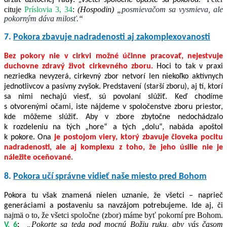
držať užitočnej rady:
„
Všetci spoločne opášte sa pokorou.“
cituje
Príslovia 3, 34
:
(Hospodin) „
posmievačom sa vysmieva, ale
pokorným dáva milosť.
“
7.
Pokora zbavuje nadradenosti aj zakomplexovanosti
Bez pokory nie v cirkvi možné účinne pracovať, nejestvuje
duchovne zdravý život cirkevného zboru.
Hoci to tak v praxi
nezriedka nevyzerá, cirkevný zbor netvorí len niekoľko aktívnych
jednotlivcov a pasívny zvyšok. Predstavení (starší zboru), aj tí, ktorí
sa nimi nechajú viesť, sú povolaní slúžiť. Keď chodíme
s otvorenými očami, iste nájdeme v spoločenstve zboru priestor,
kde môžeme slúžiť. Aby v zbore zbytočne nedochádzalo
k rozdeleniu na tých „hore“ a tých „dolu“, nabáda apoštol
k pokore. Ona
je postojom viery, ktorý zbavuje človeka pocitu
nadradenosti, ale aj komplexu z toho, že jeho úsilie nie je
náležite oceňované.
8.
Pokora
učí správne vidieť naše miesto pred Bohom
Pokora tu však znamená nielen uznanie, že všetci – naprieč
generáciami a postaveniu sa navzájom potrebujeme. Ide aj, či
najmä o to, že všetci spoločne (zbor) máme byť pokorní pre Bohom.
„
Pokorte sa teda pod mocnú Božiu ruku, aby vás časom
V. 6
: