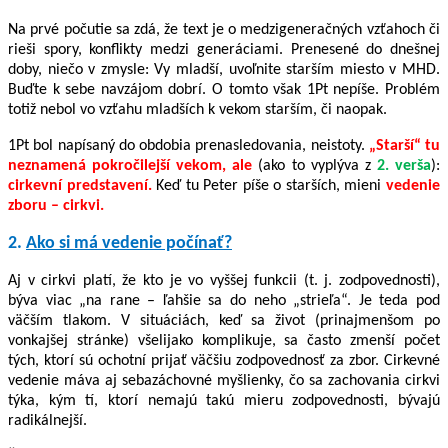
Na prvé počutie sa zdá, že text je o medzigeneračných vzťahoch či
rieši spory, konflikty medzi generáciami. Prenesené do dnešnej
doby, niečo v zmysle: Vy mladší, uvoľnite starším miesto v MHD.
Buďte k sebe navzájom dobrí. O tomto však 1Pt nepíše. Problém
totiž nebol vo vzťahu mladších k vekom starším, či naopak.
1Pt bol napísaný do obdobia prenasledovania, neistoty.
„Starší“ tu
neznamená pokročilejší vekom, ale
(ako to vyplýva z
2. verša
):
cirkevní predstavení.
Keď tu Peter píše o starších, mieni
vedenie
zboru – cirkvi.
2.
Ako si má vedenie počínať?
Aj v cirkvi platí, že kto je vo vyššej funkcii (t. j. zodpovednosti),
býva viac „na rane – ľahšie sa do neho „strieľa“. Je teda pod
väčším tlakom. V situáciách, keď sa život (prinajmenšom po
vonkajšej stránke) všelijako komplikuje, sa často zmenší počet
tých, ktorí sú ochotní prijať väčšiu zodpovednosť za zbor. Cirkevné
vedenie máva aj sebazáchovné myšlienky, čo sa zachovania cirkvi
týka, kým tí, ktorí nemajú takú mieru zodpovednosti, bývajú
radikálnejší.