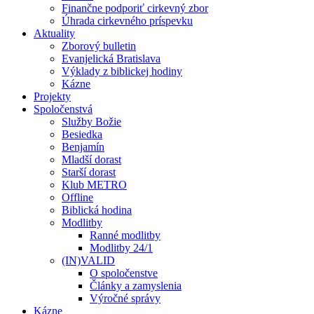
Finančne podporiť cirkevný zbor
Úhrada cirkevného príspevku
Aktuality
Zborový bulletin
Evanjelická Bratislava
Výklady z biblickej hodiny
Kázne
Projekty
Spoločenstvá
Služby Božie
Besiedka
Benjamín
Mladší dorast
Starší dorast
Klub METRO
Offline
Biblická hodina
Modlitby
Ranné modlitby
Modlitby 24/1
(IN)VALID
O spoločenstve
Články a zamyslenia
Výročné správy
Kázne