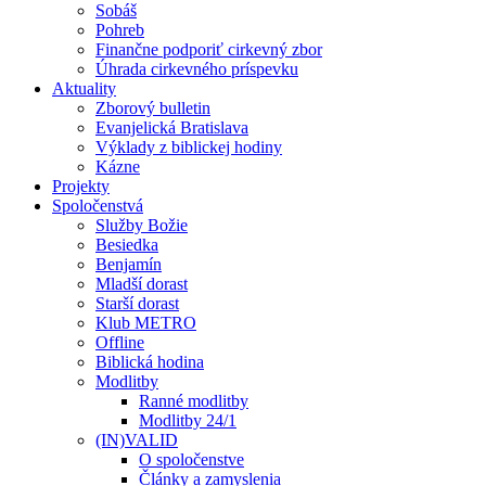
Sobáš
Pohreb
Finančne podporiť cirkevný zbor
Úhrada cirkevného príspevku
Aktuality
Zborový bulletin
Evanjelická Bratislava
Výklady z biblickej hodiny
Kázne
Projekty
Spoločenstvá
Služby Božie
Besiedka
Benjamín
Mladší dorast
Starší dorast
Klub METRO
Offline
Biblická hodina
Modlitby
Ranné modlitby
Modlitby 24/1
(IN)VALID
O spoločenstve
Články a zamyslenia