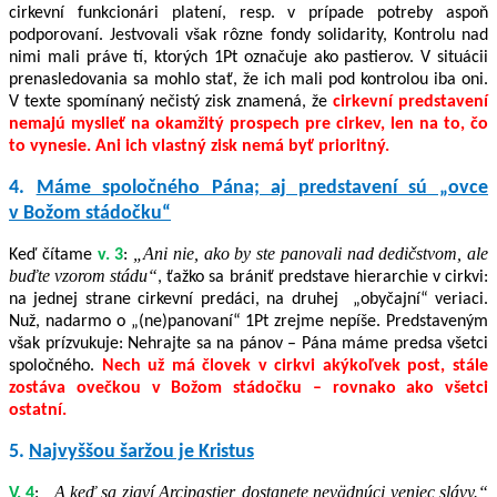
cirkevní funkcionári platení, resp. v prípade potreby aspoň
podporovaní. Jestvovali však rôzne fondy solidarity, Kontrolu nad
nimi mali práve tí, ktorých 1Pt označuje ako pastierov. V situácii
prenasledovania sa mohlo stať, že ich mali pod kontrolou iba oni.
V texte spomínaný nečistý zisk znamená, že
cirkevní predstavení
nemajú myslieť na okamžitý prospech pre cirkev, len na to, čo
to vynesie. Ani ich vlastný zisk nemá byť prioritný.
4.
Máme spoločného Pána; aj predstavení sú „ovce
v Božom stádočku“
„Ani nie, ako by ste panovali nad dedičstvom, ale
Keď čítame
v. 3
:
buďte vzorom stádu“
, ťažko sa brániť predstave hierarchie v cirkvi:
na jednej strane
cirkevní predáci, na druhej „obyčajní“ veriaci.
Nuž, nadarmo o „(ne)panovaní“ 1Pt zrejme nepíše. Predstaveným
však prízvukuje: Nehrajte sa na pánov – Pána máme predsa všetci
spoločného.
Nech už má človek v cirkvi akýkoľvek post, stále
zostáva ovečkou v Božom stádočku – rovnako ako všetci
ostatní.
5.
Najvyššou šaržou je Kristus
„A keď sa zjaví Arcipastier, dostanete nevädnúci veniec slávy.“
V. 4
: