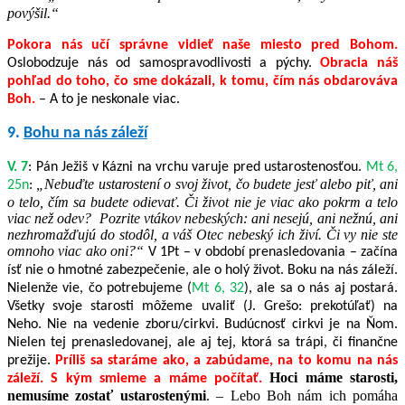
povýšil.“
Pokora nás učí správne vidieť naše miesto pred Bohom.
Oslobodzuje nás od samospravodlivosti a pýchy.
Obracia náš
pohľad do toho, čo sme dokázali, k tomu, čím nás obdarováva
Boh.
– A to je neskonale viac.
9.
Bohu na nás záleží
V. 7
: Pán Ježiš v Kázni na vrchu varuje pred ustarostenosťou.
Mt 6,
„
Nebuďte ustarostení o svoj život, čo
budete jesť alebo piť, ani
25n
:
o telo, čím sa budete odievať. Či život nie je viac ako pokrm a telo
viac než odev?
Pozrite vtákov nebeských: ani nesejú, ani nežnú, ani
nezhromažďujú do stodôl, a váš Otec nebeský ich živí. Či vy nie ste
omnoho viac ako oni?“
V 1Pt – v období prenasledovania – začína
ísť nie o hmotné zabezpečenie, ale o holý život. Boku na nás záleží.
Nielenže vie, čo potrebujeme (
Mt 6, 32
), ale sa o nás aj postará.
Všetky svoje starosti môžeme uvaliť (J. Grešo: prekotúľať) na
Neho. Nie na vedenie zboru/cirkvi. Budúcnosť cirkvi je na Ňom.
Nielen tej prenasledovanej, ale aj tej, ktorá sa trápi, či finančne
prežije.
Príliš sa staráme ako, a zabúdame, na to komu na nás
Hoci máme starosti,
záleží. S kým smieme a máme počítať.
nemusíme zostať ustarostenými
. – Lebo Boh nám ich pomáha