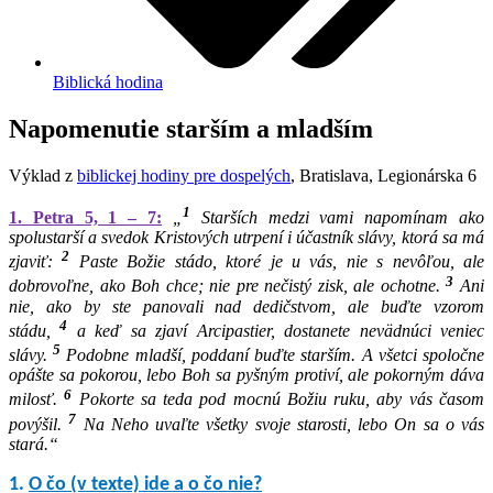
Biblická hodina
Napomenutie starším a mladším
Výklad z
biblickej hodiny pre dospelých
, Bratislava, Legionárska 6
1
1. Petra 5, 1 – 7:
„
Starších medzi vami napomínam ako
spolustarší a svedok Kristových utrpení i účastník slávy, ktorá sa má
2
zjaviť:
Paste Božie stádo, ktoré je u vás, nie s nevôľou, ale
3
dobrovoľne, ako Boh chce; nie pre nečistý zisk, ale ochotne.
Ani
nie, ako by ste panovali nad dedičstvom, ale buďte vzorom
4
stádu,
a keď sa zjaví Arcipastier, dostanete nevädnúci veniec
5
slávy.
Podobne mladší, poddaní buďte starším. A všetci spoločne
opášte sa pokorou, lebo Boh sa pyšným protiví, ale pokorným dáva
6
milosť.
Pokorte sa teda pod mocnú Božiu ruku, aby vás časom
7
povýšil.
Na Neho uvaľte všetky svoje starosti, lebo On sa o vás
stará.“
1.
O čo (v texte) ide a o čo nie?