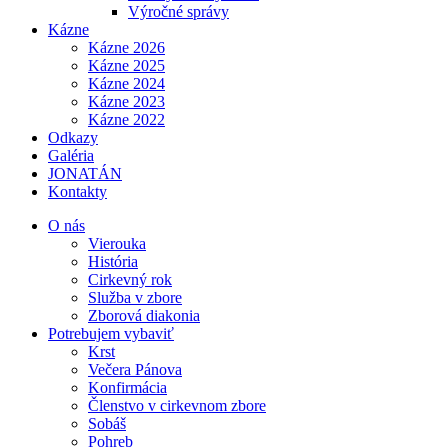
Výročné správy
Kázne
Kázne 2026
Kázne 2025
Kázne 2024
Kázne 2023
Kázne 2022
Odkazy
Galéria
JONATÁN
Kontakty
O nás
Vierouka
História
Cirkevný rok
Služba v zbore
Zborová diakonia
Potrebujem vybaviť
Krst
Večera Pánova
Konfirmácia
Členstvo v cirkevnom zbore
Sobáš
Pohreb