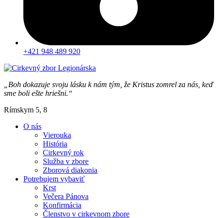
+421 948 489 920
„Boh dokazuje svoju lásku k nám tým, že Kristus zomrel za nás, keď
sme boli ešte hriešni.“
Rímskym 5, 8
O nás
Vierouka
História
Cirkevný rok
Služba v zbore
Zborová diakonia
Potrebujem vybaviť
Krst
Večera Pánova
Konfirmácia
Členstvo v cirkevnom zbore