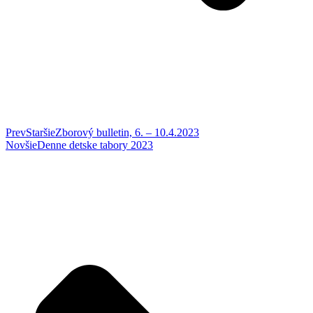
Prev
Staršie
Zborový bulletin, 6. – 10.4.2023
Novšie
Denne detske tabory 2023