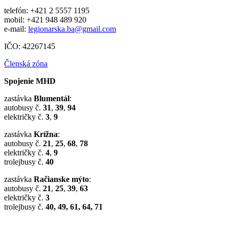
telefón: +421 2 5557 1195
mobil: +421 948 489 920
e-mail:
legionarska.ba@gmail.com
IČO: 42267145
Členská zóna
Spojenie MHD
zastávka
Blumentál
:
autobusy č.
31
,
39
,
94
električky č.
3
,
9
zastávka
Krížna
:
autobusy č.
21
,
25
,
68
,
78
električky č.
4
,
9
trolejbusy č.
40
zastávka
Račianske mýto
:
autobusy č.
21
,
25
,
39
,
63
električky č.
3
trolejbusy č.
40, 49, 61, 64, 71