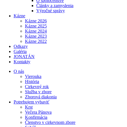
O spoločenstve
Články a zamyslenia
Výročné správy
Kázne
Kázne 2026
Kázne 2025
Kázne 2024
Kázne 2023
Kázne 2022
Odkazy
Galéria
JONATÁN
Kontakty
O nás
Vierouka
História
Cirkevný rok
Služba v zbore
Zborová diakonia
Potrebujem vybaviť
Krst
Večera Pánova
Konfirmácia
Členstvo v cirkevnom zbore