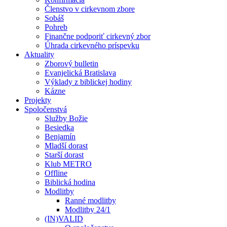
Členstvo v cirkevnom zbore
Sobáš
Pohreb
Finančne podporiť cirkevný zbor
Úhrada cirkevného príspevku
Aktuality
Zborový bulletin
Evanjelická Bratislava
Výklady z biblickej hodiny
Kázne
Projekty
Spoločenstvá
Služby Božie
Besiedka
Benjamín
Mladší dorast
Starší dorast
Klub METRO
Offline
Biblická hodina
Modlitby
Ranné modlitby
Modlitby 24/1
(IN)VALID