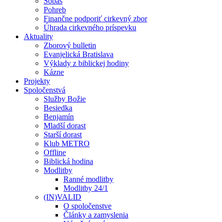
Sobáš
Pohreb
Finančne podporiť cirkevný zbor
Úhrada cirkevného príspevku
Aktuality
Zborový bulletin
Evanjelická Bratislava
Výklady z biblickej hodiny
Kázne
Projekty
Spoločenstvá
Služby Božie
Besiedka
Benjamín
Mladší dorast
Starší dorast
Klub METRO
Offline
Biblická hodina
Modlitby
Ranné modlitby
Modlitby 24/1
(IN)VALID
O spoločenstve
Články a zamyslenia