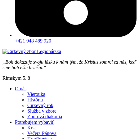
+421 948 489 920
„Boh dokazuje svoju lásku k nám tým, že Kristus zomrel za nás, keď
sme boli ešte hriešni.“
Rímskym 5, 8
O nás
Vierouka
História
Cirkevný rok
Služba v zbore
Zborová diakonia
Potrebujem vybaviť
Krst
Večera Pánova
Konfirmácia