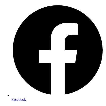
Preskočiť
na
obsah
Facebook