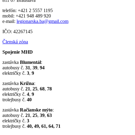
811 07 Bratislava
telefón: +421 2 5557 1195
mobil: +421 948 489 920
e-mail:
legionarska.ba@gmail.com
IČO: 42267145
Členská zóna
Spojenie MHD
zastávka
Blumentál
:
autobusy č.
31
,
39
,
94
električky č.
3
,
9
zastávka
Krížna
:
autobusy č.
21
,
25
,
68
,
78
električky č.
4
,
9
trolejbusy č.
40
zastávka
Račianske mýto
:
autobusy č.
21
,
25
,
39
,
63
električky č.
3
trolejbusy č.
40, 49, 61, 64, 71