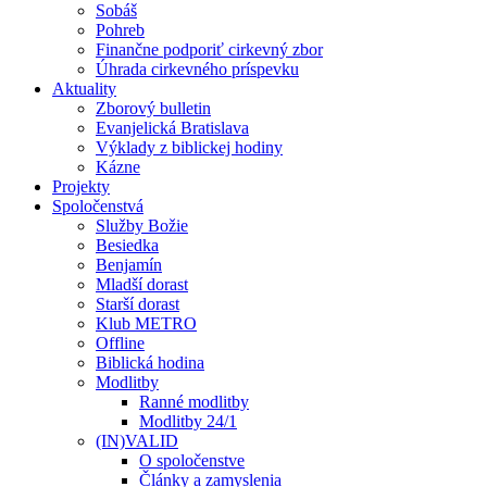
Sobáš
Pohreb
Finančne podporiť cirkevný zbor
Úhrada cirkevného príspevku
Aktuality
Zborový bulletin
Evanjelická Bratislava
Výklady z biblickej hodiny
Kázne
Projekty
Spoločenstvá
Služby Božie
Besiedka
Benjamín
Mladší dorast
Starší dorast
Klub METRO
Offline
Biblická hodina
Modlitby
Ranné modlitby
Modlitby 24/1
(IN)VALID
O spoločenstve
Články a zamyslenia