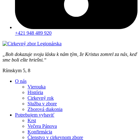
+421 948 489 920
„Boh dokazuje svoju lásku k nám tým, že Kristus zomrel za nás, keď
sme boli ešte hriešni.“
Rímskym 5, 8
O nás
Vierouka
História
Cirkevný rok
Služba v zbore
Zborová diakonia
Potrebujem vybaviť
Krst
Večera Pánova
Konfirmácia
Členstvo v cirkevnom zbore