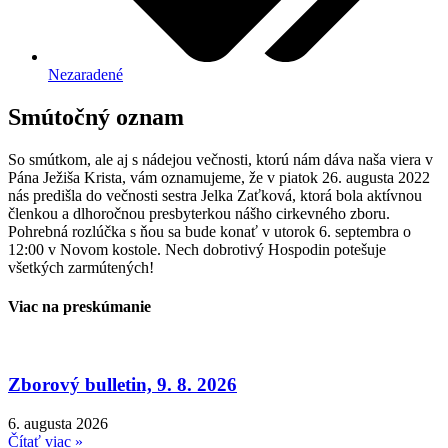
Nezaradené
Smútočný oznam
So smútkom, ale aj s nádejou večnosti, ktorú nám dáva naša viera v
Pána Ježiša Krista, vám oznamujeme, že v piatok 26. augusta 2022
nás predišla do večnosti sestra Jelka Zaťková, ktorá bola aktívnou
členkou a dlhoročnou presbyterkou nášho cirkevného zboru.
Pohrebná rozlúčka s ňou sa bude konať v utorok 6. septembra o
12:00 v Novom kostole. Nech dobrotivý Hospodin potešuje
všetkých zarmútených!
Viac na preskúmanie
Zborový bulletin, 9. 8. 2026
6. augusta 2026
Čítať viac »