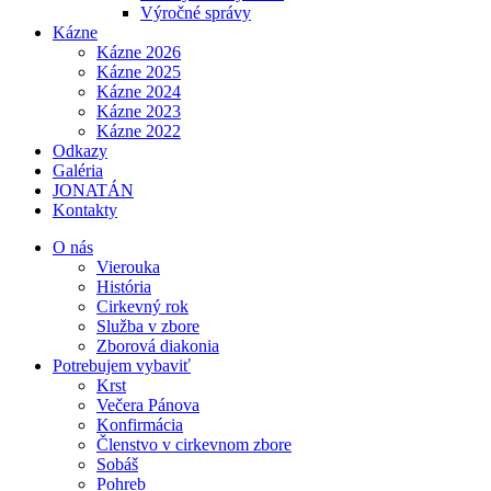
Výročné správy
Kázne
Kázne 2026
Kázne 2025
Kázne 2024
Kázne 2023
Kázne 2022
Odkazy
Galéria
JONATÁN
Kontakty
O nás
Vierouka
História
Cirkevný rok
Služba v zbore
Zborová diakonia
Potrebujem vybaviť
Krst
Večera Pánova
Konfirmácia
Členstvo v cirkevnom zbore
Sobáš
Pohreb