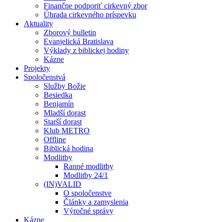
Finančne podporiť cirkevný zbor
Úhrada cirkevného príspevku
Aktuality
Zborový bulletin
Evanjelická Bratislava
Výklady z biblickej hodiny
Kázne
Projekty
Spoločenstvá
Služby Božie
Besiedka
Benjamín
Mladší dorast
Starší dorast
Klub METRO
Offline
Biblická hodina
Modlitby
Ranné modlitby
Modlitby 24/1
(IN)VALID
O spoločenstve
Články a zamyslenia
Výročné správy
Kázne