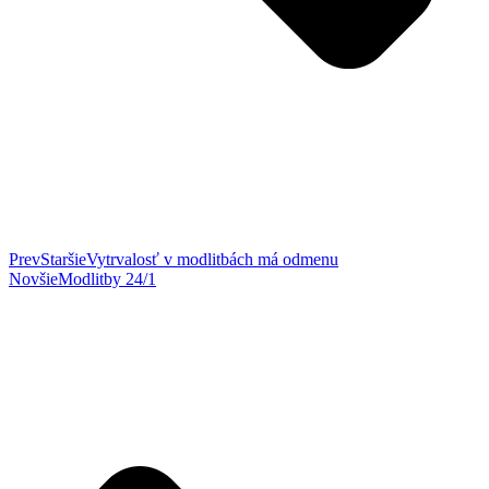
Prev
Staršie
Vytrvalosť v modlitbách má odmenu
Novšie
Modlitby 24/1