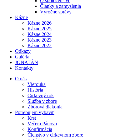
O spoločenstve
Články a zamyslenia
Výročné správy
Kázne
Kázne 2026
Kázne 2025
Kázne 2024
Kázne 2023
Kázne 2022
Odkazy
Galéria
JONATÁN
Kontakty
O nás
Vierouka
História
Cirkevný rok
Služba v zbore
Zborová diakonia
Potrebujem vybaviť
Krst
Večera Pánova
Konfirmácia
Členstvo v cirkevnom zbore