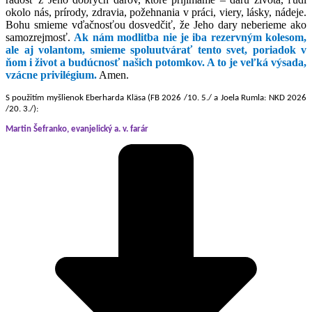
okolo nás, prírody, zdravia, požehnania v práci, viery, lásky, nádeje.
Bohu smieme vďačnosťou dosvedčiť, že Jeho dary neberieme ako
samozrejmosť.
Ak nám modlitba nie je iba rezervným kolesom,
ale aj volantom, smieme spoluutvárať tento svet, poriadok v
ňom i život a budúcnosť našich potomkov. A to je veľká výsada,
vzácne privilégium.
Amen.
S použitím myšlienok Eberharda Kläsa (FB 2026 /10. 5./ a Joela Rumla: NKD 2026
/20. 3./):
Martin Šefranko, evanjelický a. v. farár