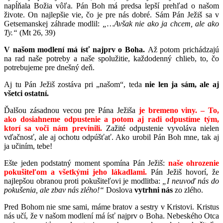
napĺňala Božia vôľa. Pán Boh má predsa lepší prehľad o našom
živote. On najlepšie vie, čo je pre nás dobré. Sám Pán Ježiš sa v
Getsemanskej záhrade modlil:
„…Avšak nie ako ja chcem, ale ako
Ty.“
(Mt 26, 39)
V našom modlení má ísť najprv o Boha.
Až potom prichádzajú
na rad naše potreby a naše spolužitie, každodenný chlieb, to, čo
potrebujeme pre dnešný deň.
Aj tu Pán Ježiš zostáva pri „našom“, teda
nie len ja sám, ale aj
všetci ostatní.
Ďalšou zásadnou vecou pre Pána Ježiša
je bremeno viny. – To,
ako dosiahneme odpustenie a potom aj radi odpustíme tým,
ktorí sa voči nám previnili.
Zažité odpustenie vyvoláva nielen
vďačnosť, ale aj ochotu odpúšťať. Ako urobil Pán Boh mne, tak aj
ja učiním, tebe!
Ešte jeden podstatný moment spomína Pán Ježiš:
naše ohrozenie
pokušiteľom a všetkými jeho lákadlami.
Pán Ježiš hovorí, že
najlepšou obranou proti pokušiteľovi je modlitba:
„I neuvoď nás do
pokušenia, ale zbav nás zlého!“
Doslova
vytrhni nás
zo zlého.
Pred Bohom nie sme sami, máme bratov a sestry v Kristovi. Kristus
nás učí, že v našom modlení má ísť najprv o Boha. Nebeského Otca