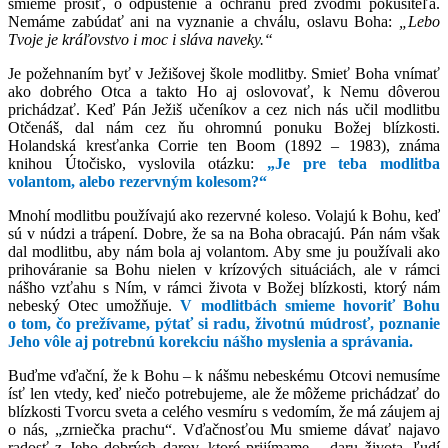
smieme prosiť, o odpustenie a ochranu pred zvodmi pokušiteľa.
Nemáme zabúdať ani na vyznanie a chválu, oslavu Boha:
„Lebo
Tvoje je kráľovstvo i moc i sláva naveky.“
Je požehnaním byť v Ježišovej škole modlitby. Smieť Boha vnímať
ako dobrého Otca a takto Ho aj oslovovať, k Nemu dôverou
prichádzať. Keď Pán Ježiš učeníkov a cez nich nás učil modlitbu
Otčenáš, dal nám cez ňu ohromnú ponuku Božej blízkosti.
Holandská kresťanka Corrie ten Boom (1892 – 1983), známa
knihou Útočisko, vyslovila otázku:
„Je pre teba modlitba
volantom, alebo rezervným kolesom?“
Mnohí modlitbu používajú ako rezervné koleso. Volajú k Bohu, keď
sú v núdzi a trápení. Dobre, že sa na Boha obracajú. Pán nám však
dal modlitbu, aby nám bola aj volantom. Aby sme ju používali ako
prihováranie sa Bohu nielen v krízových situáciách, ale v rámci
nášho vzťahu s Ním, v rámci života v Božej blízkosti, ktorý nám
nebeský Otec umožňuje.
V modlitbách smieme hovoriť Bohu
o tom, čo prežívame, pýtať si radu, životnú múdrosť, poznanie
Jeho vôle aj potrebnú korekciu nášho myslenia a správania.
Buďme vďační, že k Bohu – k nášmu nebeskému Otcovi nemusíme
ísť len vtedy, keď niečo potrebujeme, ale že môžeme prichádzať do
blízkosti Tvorcu sveta a celého vesmíru s vedomím, že má záujem aj
o nás, „zrniečka prachu“. Vďačnosťou Mu smieme dávať najavo
radosť z Jeho dobrých darov, ktoré prijímame – daru života, ľudí