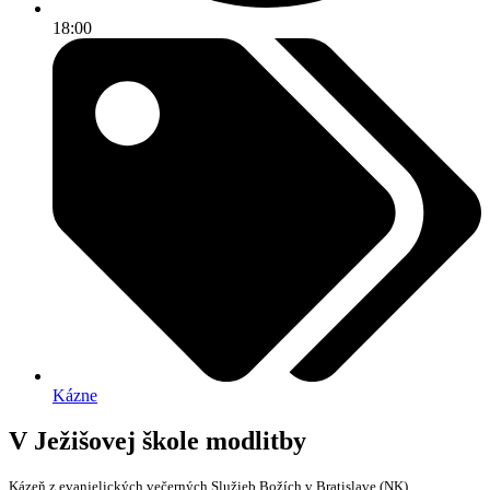
18:00
Kázne
V Ježišovej škole modlitby
Kázeň z evanjelických večerných Služieb Božích v Bratislave (NK)