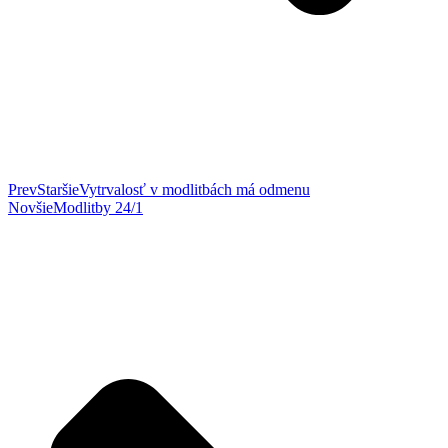
Prev
Staršie
Vytrvalosť v modlitbách má odmenu
Novšie
Modlitby 24/1