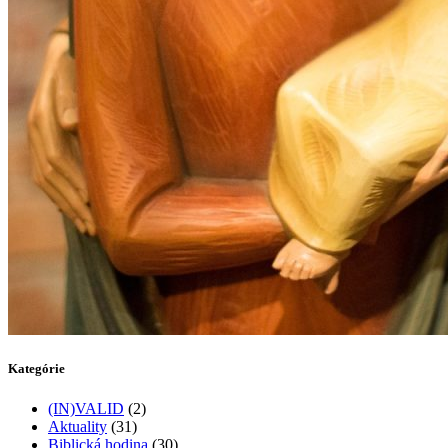
Kategórie
(IN)VALID
(2)
Aktuality
(31)
Biblická hodina
(30)