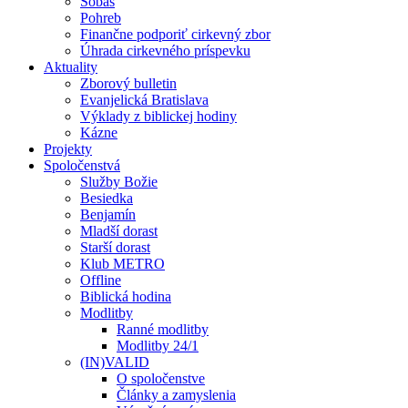
Sobáš
Pohreb
Finančne podporiť cirkevný zbor
Úhrada cirkevného príspevku
Aktuality
Zborový bulletin
Evanjelická Bratislava
Výklady z biblickej hodiny
Kázne
Projekty
Spoločenstvá
Služby Božie
Besiedka
Benjamín
Mladší dorast
Starší dorast
Klub METRO
Offline
Biblická hodina
Modlitby
Ranné modlitby
Modlitby 24/1
(IN)VALID
O spoločenstve
Články a zamyslenia