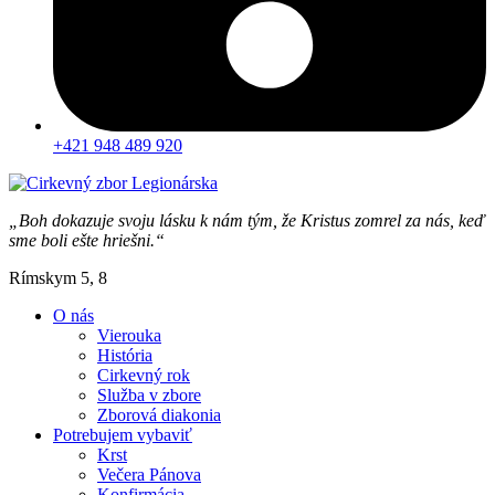
+421 948 489 920
„Boh dokazuje svoju lásku k nám tým, že Kristus zomrel za nás, keď
sme boli ešte hriešni.“
Rímskym 5, 8
O nás
Vierouka
História
Cirkevný rok
Služba v zbore
Zborová diakonia
Potrebujem vybaviť
Krst
Večera Pánova
Konfirmácia