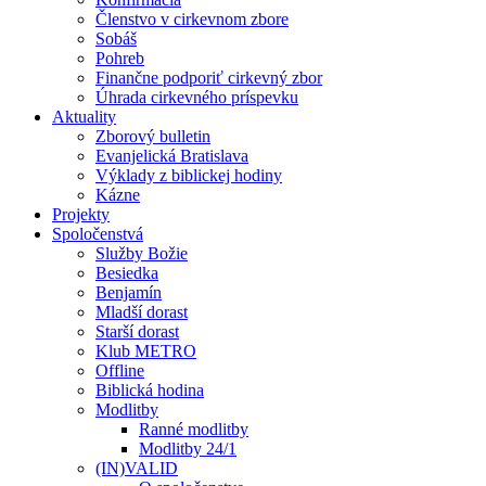
Členstvo v cirkevnom zbore
Sobáš
Pohreb
Finančne podporiť cirkevný zbor
Úhrada cirkevného príspevku
Aktuality
Zborový bulletin
Evanjelická Bratislava
Výklady z biblickej hodiny
Kázne
Projekty
Spoločenstvá
Služby Božie
Besiedka
Benjamín
Mladší dorast
Starší dorast
Klub METRO
Offline
Biblická hodina
Modlitby
Ranné modlitby
Modlitby 24/1
(IN)VALID