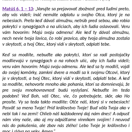
Matúš 6, 1 – 13
:
„Varujte sa prejavovať zbožnosť pred ľuďmi preto,
aby vás videli; ináč nemáte odplatu u svojho Otca, ktorý je na
nebesiach. Preto keď dávaš almužnu, netrúb pred sebou, ako robia
pokrytci v synagógach a na uliciach, aby ich ľudia oslavovali. Veru
vám hovorím: Majú svoju odmenu! Ale keď ty dávaš almužnu,
nech nevie tvoja ľavica, čo robí pravica, aby tvoja almužna zostala
v skrytosti, a tvoj Otec, ktorý vidí v skrytosti, odplatí tebe.
Keď sa modlíte, nebuďte ako pokrytci, ktorí sa radi postojačky
modlievajú v synagógach a na rohoch ulíc, aby ich ľudia videli;
veru vám hovorím: Majú svoju odmenu. Ale keď sa ty modlíš, vojdi
do svojej komôrky, zamkni dvere a modli sa k svojmu Otcovi, ktorý
je v skrytosti, a tvoj Otec, ktorý vidí v skrytosti, odplatí tebe. A keď
sa modlíte, nehovorte mnoho ako pohania, ktorí sa domnievajú, že
pre svoju mnohovravnosť budú vyslyšaní. Nebuďte im teda
podobní! Veď Boh, váš Otec, vie, čo potrebujete, skôr, ako Ho
prosíte. Vy sa teda takto modlite: Otče náš, ktorý si v nebesiach!
Posväť sa meno Tvoje! Príď kráľovstvo Tvoje! Buď vôľa Tvoja ako v
nebi tak i na zemi! Chlieb náš každodenný daj nám dnes! A odpusť
nám viny naše, ako aj my odpúšťame vinníkom svojim! I neuvoď
nás do pokušenia, ale zbav nás zlého! Lebo Tvoje je kráľovstvo i
moc i sláva na veky. Amen.“