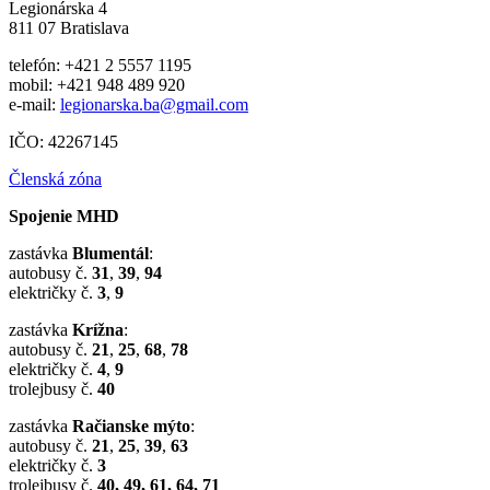
Legionárska 4
811 07 Bratislava
telefón: +421 2 5557 1195
mobil: +421 948 489 920
e-mail:
legionarska.ba@gmail.com
IČO: 42267145
Členská zóna
Spojenie MHD
zastávka
Blumentál
:
autobusy č.
31
,
39
,
94
električky č.
3
,
9
zastávka
Krížna
:
autobusy č.
21
,
25
,
68
,
78
električky č.
4
,
9
trolejbusy č.
40
zastávka
Račianske mýto
:
autobusy č.
21
,
25
,
39
,
63
električky č.
3
trolejbusy č.
40, 49, 61, 64, 71