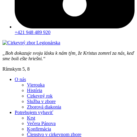
+421 948 489 920
„Boh dokazuje svoju lásku k nám tým, že Kristus zomrel za nás, keď
sme boli ešte hriešni.“
Rímskym 5, 8
O nás
Vierouka
História
Cirkevný rok
Služba v zbore
Zborová diakonia
Potrebujem vybaviť
Krst
Večera Pánova
Konfirmácia
Členstvo v cirkevnom zbore