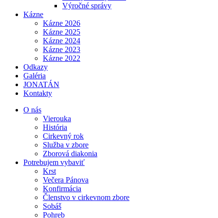
Výročné správy
Kázne
Kázne 2026
Kázne 2025
Kázne 2024
Kázne 2023
Kázne 2022
Odkazy
Galéria
JONATÁN
Kontakty
O nás
Vierouka
História
Cirkevný rok
Služba v zbore
Zborová diakonia
Potrebujem vybaviť
Krst
Večera Pánova
Konfirmácia
Členstvo v cirkevnom zbore
Sobáš
Pohreb