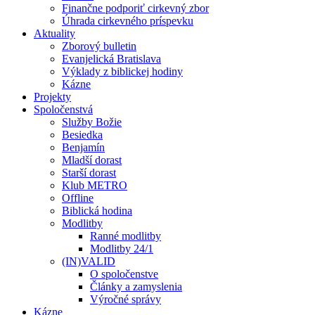
Finančne podporiť cirkevný zbor
Úhrada cirkevného príspevku
Aktuality
Zborový bulletin
Evanjelická Bratislava
Výklady z biblickej hodiny
Kázne
Projekty
Spoločenstvá
Služby Božie
Besiedka
Benjamín
Mladší dorast
Starší dorast
Klub METRO
Offline
Biblická hodina
Modlitby
Ranné modlitby
Modlitby 24/1
(IN)VALID
O spoločenstve
Články a zamyslenia
Výročné správy
Kázne