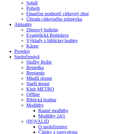
Sobáš
Pohreb
Finančne podporiť cirkevný zbor
Úhrada cirkevného príspevku
Aktuality
Zborový bulletin
Evanjelická Bratislava
Výklady z biblickej hodiny
Kázne
Projekty
Spoločenstvá
Služby Božie
Besiedka
Benjamín
Mladší dorast
Starší dorast
Klub METRO
Offline
Biblická hodina
Modlitby
Ranné modlitby
Modlitby 24/1
(IN)VALID
O spoločenstve
Články a zamyslenia