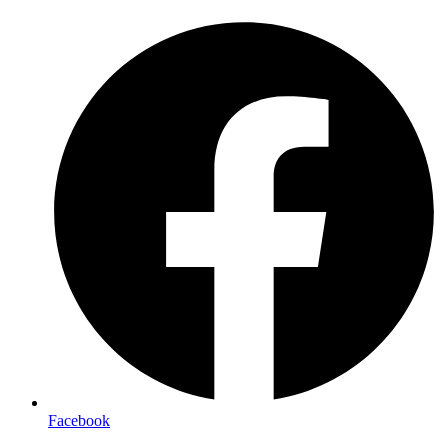
Preskočiť
na
obsah
Facebook