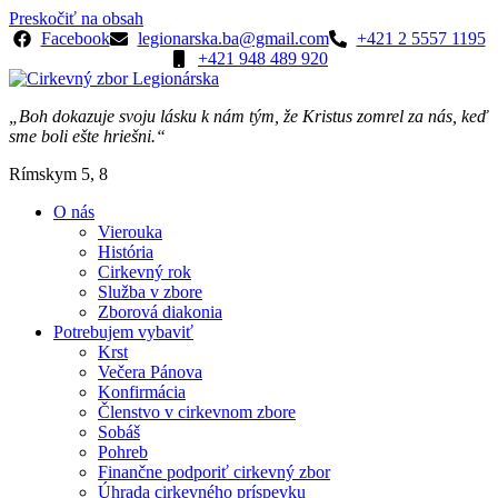
Preskočiť na obsah
Facebook
legionarska.ba@gmail.com
+421 2 5557 1195
+421 948 489 920
„Boh dokazuje svoju lásku k nám tým, že Kristus zomrel za nás, keď
sme boli ešte hriešni.“
Rímskym 5, 8
O nás
Vierouka
História
Cirkevný rok
Služba v zbore
Zborová diakonia
Potrebujem vybaviť
Krst
Večera Pánova
Konfirmácia
Členstvo v cirkevnom zbore
Sobáš
Pohreb
Finančne podporiť cirkevný zbor
Úhrada cirkevného príspevku