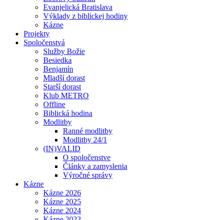
Evanjelická Bratislava
Výklady z biblickej hodiny
Kázne
Projekty
Spoločenstvá
Služby Božie
Besiedka
Benjamín
Mladší dorast
Starší dorast
Klub METRO
Offline
Biblická hodina
Modlitby
Ranné modlitby
Modlitby 24/1
(IN)VALID
O spoločenstve
Články a zamyslenia
Výročné správy
Kázne
Kázne 2026
Kázne 2025
Kázne 2024
Kázne 2023