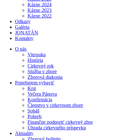
Kázne 2024
Kázne 2023
Kázne 2022
Odkazy
Galéria
JONATÁN
Kontakty
O nás
Vierouka
História
Cirkevný rok
Služba v zbore
Zborová diakonia
Potrebujem vybaviť
Krst
Večera Pánova
Konfirmácia
Členstvo v cirkevnom zbore
Sobáš
Pohreb
Finančne podporiť cirkevný zbor
Úhrada cirkevného príspevku
Aktuality
Zborový bulletin