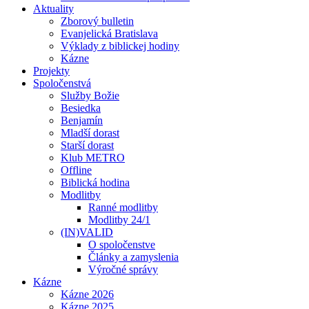
Aktuality
Zborový bulletin
Evanjelická Bratislava
Výklady z biblickej hodiny
Kázne
Projekty
Spoločenstvá
Služby Božie
Besiedka
Benjamín
Mladší dorast
Starší dorast
Klub METRO
Offline
Biblická hodina
Modlitby
Ranné modlitby
Modlitby 24/1
(IN)VALID
O spoločenstve
Články a zamyslenia
Výročné správy
Kázne
Kázne 2026
Kázne 2025