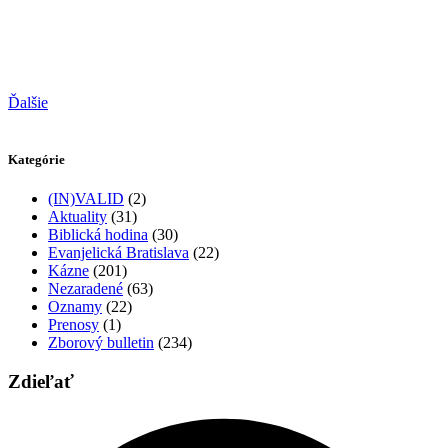
Ďalšie
Kategórie
(IN)VALID
(2)
Aktuality
(31)
Biblická hodina
(30)
Evanjelická Bratislava
(22)
Kázne
(201)
Nezaradené
(63)
Oznamy
(22)
Prenosy
(1)
Zborový bulletin
(234)
Zdieľať