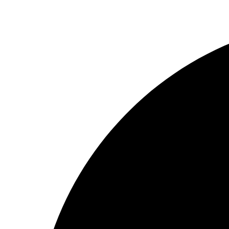
Preskočiť
na
obsah