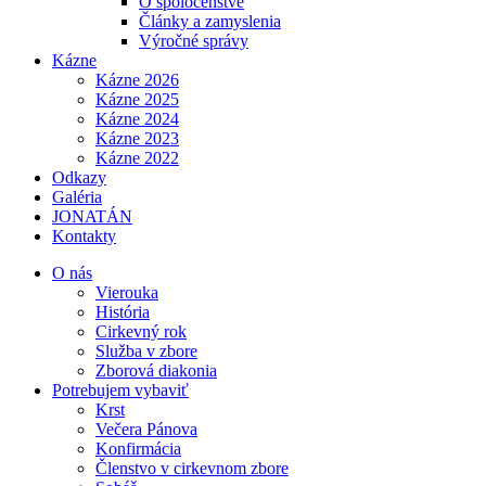
O spoločenstve
Články a zamyslenia
Výročné správy
Kázne
Kázne 2026
Kázne 2025
Kázne 2024
Kázne 2023
Kázne 2022
Odkazy
Galéria
JONATÁN
Kontakty
O nás
Vierouka
História
Cirkevný rok
Služba v zbore
Zborová diakonia
Potrebujem vybaviť
Krst
Večera Pánova
Konfirmácia
Členstvo v cirkevnom zbore