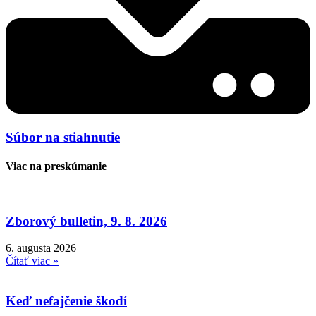
Súbor na stiahnutie
Viac na preskúmanie
Zborový bulletin, 9. 8. 2026
6. augusta 2026
Čítať viac »
Keď nefajčenie škodí