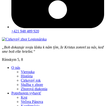
+421 948 489 920
„Boh dokazuje svoju lásku k nám tým, že Kristus zomrel za nás, keď
sme boli ešte hriešni.“
Rímskym 5, 8
O nás
Vierouka
História
Cirkevný rok
Služba v zbore
Zborová diakonia
Potrebujem vybaviť
Krst
Večera Pánova
Konfirmácia