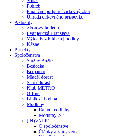
Sobáš
Pohreb
Finančne podporiť cirkevný zbor
Úhrada cirkevného príspevku
Aktuality
Zborový bulletin
Evanjelická Bratislava
Výklady z biblickej hodiny
Kázne
Projekty
Spoločenstvá
Služby Božie
Besiedka
Benjamín
Mladší dorast
Starší dorast
Klub METRO
Offline
Biblická hodina
Modlitby
Ranné modlitby
Modlitby 24/1
(IN)VALID
O spoločenstve
Články a zamyslenia