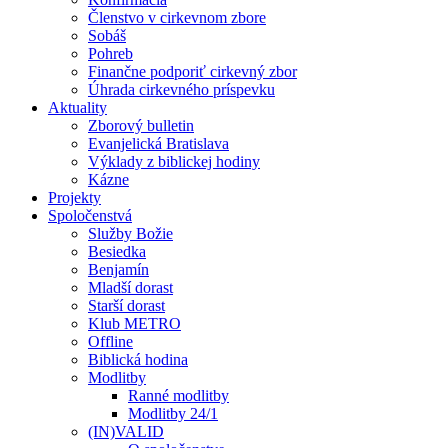
Členstvo v cirkevnom zbore
Sobáš
Pohreb
Finančne podporiť cirkevný zbor
Úhrada cirkevného príspevku
Aktuality
Zborový bulletin
Evanjelická Bratislava
Výklady z biblickej hodiny
Kázne
Projekty
Spoločenstvá
Služby Božie
Besiedka
Benjamín
Mladší dorast
Starší dorast
Klub METRO
Offline
Biblická hodina
Modlitby
Ranné modlitby
Modlitby 24/1
(IN)VALID