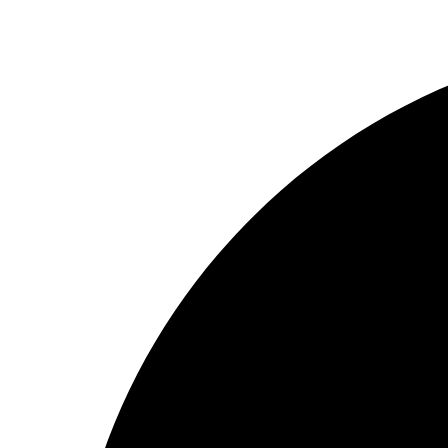
Preskočiť
na
obsah