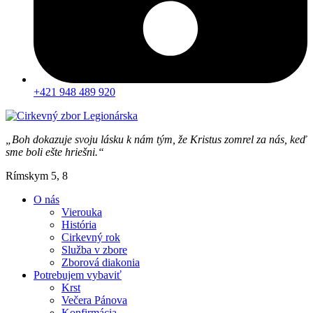
+421 948 489 920
„Boh dokazuje svoju lásku k nám tým, že Kristus zomrel za nás, keď
sme boli ešte hriešni.“
Rímskym 5, 8
O nás
Vierouka
História
Cirkevný rok
Služba v zbore
Zborová diakonia
Potrebujem vybaviť
Krst
Večera Pánova
Konfirmácia