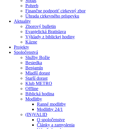
Sobáš
Pohreb
Finančne podporiť cirkevný zbor
Úhrada cirkevného príspevku
Aktuality
Zborový bulletin
Evanjelická Bratislava
Výklady z biblickej hodiny
Kázne
Projekty
Spoločenstvá
Služby Božie
Besiedka
Benjamín
Mladší dorast
Starší dorast
Klub METRO
Offline
Biblická hodina
Modlitby
Ranné modlitby
Modlitby 24/1
(IN)VALID
O spoločenstve
Články a zamyslenia