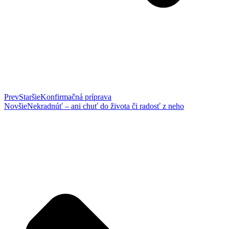
Prev
Staršie
Konfirmačná príprava
Novšie
Nekradnúť – ani chuť do života či radosť z neho