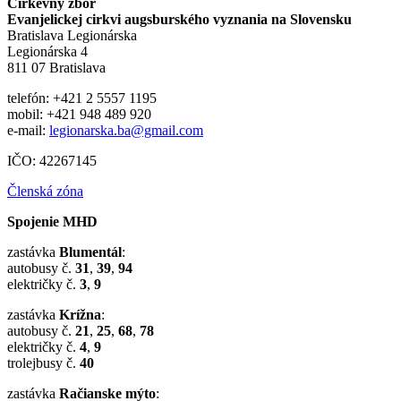
Cirkevný zbor
Evanjelickej cirkvi augsburského vyznania na Slovensku
Bratislava Legionárska
Legionárska 4
811 07 Bratislava
telefón: +421 2 5557 1195
mobil: +421 948 489 920
e-mail:
legionarska.ba@gmail.com
IČO: 42267145
Členská zóna
Spojenie MHD
zastávka
Blumentál
:
autobusy č.
31
,
39
,
94
električky č.
3
,
9
zastávka
Krížna
:
autobusy č.
21
,
25
,
68
,
78
električky č.
4
,
9
trolejbusy č.
40
zastávka
Račianske mýto
: