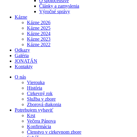
O spoločenstve
Články a zamyslenia
Výročné správy
Kázne
Kázne 2026
Kázne 2025
Kázne 2024
Kázne 2023
Kázne 2022
Odkazy
Galéria
JONATÁN
Kontakty
O nás
Vierouka
História
Cirkevný rok
Služba v zbore
Zborová diakonia
Potrebujem vybaviť
Krst
Večera Pánova
Konfirmácia
Členstvo v cirkevnom zbore