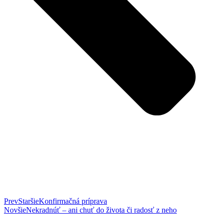
Prev
Staršie
Konfirmačná príprava
Novšie
Nekradnúť – ani chuť do života či radosť z neho