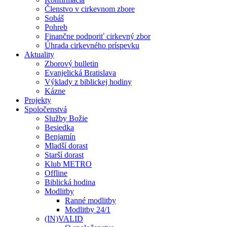
Členstvo v cirkevnom zbore
Sobáš
Pohreb
Finančne podporiť cirkevný zbor
Úhrada cirkevného príspevku
Aktuality
Zborový bulletin
Evanjelická Bratislava
Výklady z biblickej hodiny
Kázne
Projekty
Spoločenstvá
Služby Božie
Besiedka
Benjamín
Mladší dorast
Starší dorast
Klub METRO
Offline
Biblická hodina
Modlitby
Ranné modlitby
Modlitby 24/1
(IN)VALID