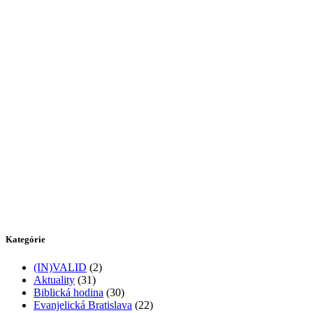
Kategórie
(IN)VALID
(2)
Aktuality
(31)
Biblická hodina
(30)
Evanjelická Bratislava
(22)