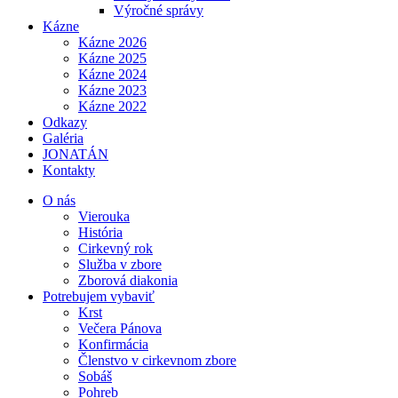
Výročné správy
Kázne
Kázne 2026
Kázne 2025
Kázne 2024
Kázne 2023
Kázne 2022
Odkazy
Galéria
JONATÁN
Kontakty
O nás
Vierouka
História
Cirkevný rok
Služba v zbore
Zborová diakonia
Potrebujem vybaviť
Krst
Večera Pánova
Konfirmácia
Členstvo v cirkevnom zbore
Sobáš
Pohreb