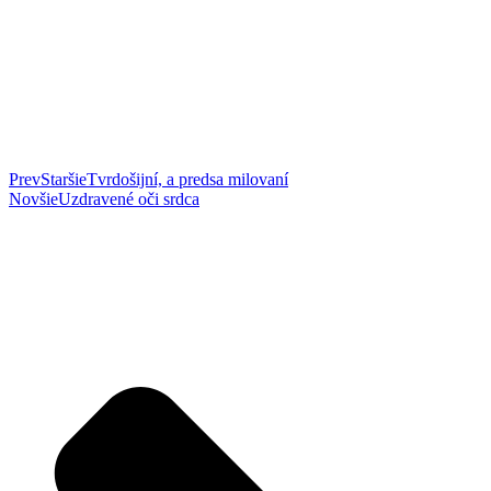
Prev
Staršie
Tvrdošijní, a predsa milovaní
Novšie
Uzdravené oči srdca