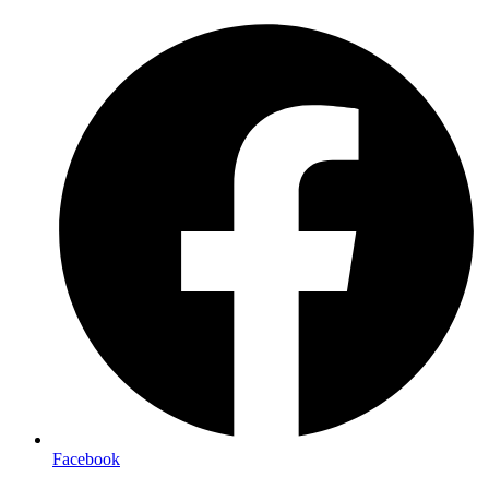
Preskočiť
na
obsah
Facebook