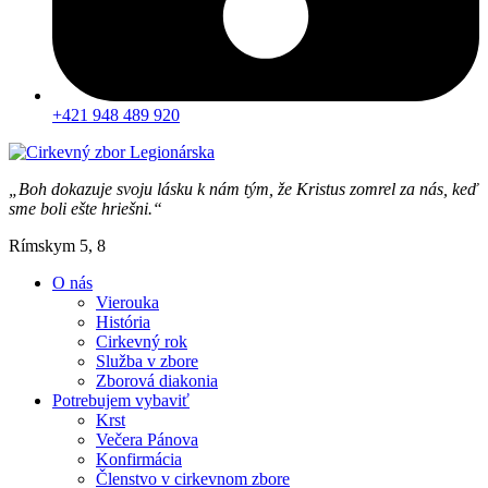
+421 948 489 920
„Boh dokazuje svoju lásku k nám tým, že Kristus zomrel za nás, keď
sme boli ešte hriešni.“
Rímskym 5, 8
O nás
Vierouka
História
Cirkevný rok
Služba v zbore
Zborová diakonia
Potrebujem vybaviť
Krst
Večera Pánova
Konfirmácia
Členstvo v cirkevnom zbore