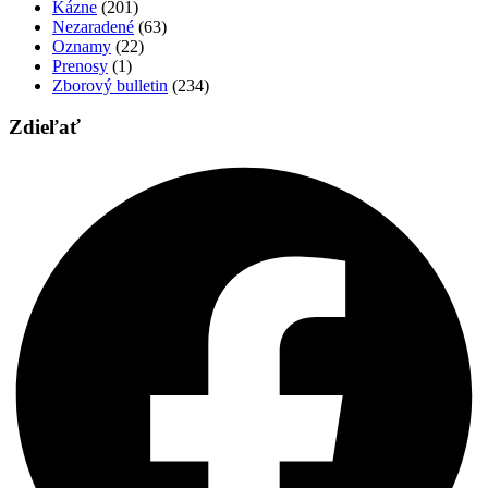
Kázne
(201)
Nezaradené
(63)
Oznamy
(22)
Prenosy
(1)
Zborový bulletin
(234)
Zdieľať