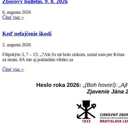
Zborový bulletin, 9. 8. 2026
6. augusta 2026
Čítať viac »
Keď nefajčenie škodí
2. augusta 2026
Filipským 3, 7 – 15: „7Ale čo mi bolo ziskom, uznal som pre Krista
za stratu. 8A iste aj pokladám všetko za
Čítať viac »