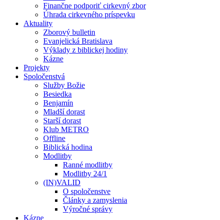
Finančne podporiť cirkevný zbor
Úhrada cirkevného príspevku
Aktuality
Zborový bulletin
Evanjelická Bratislava
Výklady z biblickej hodiny
Kázne
Projekty
Spoločenstvá
Služby Božie
Besiedka
Benjamín
Mladší dorast
Starší dorast
Klub METRO
Offline
Biblická hodina
Modlitby
Ranné modlitby
Modlitby 24/1
(IN)VALID
O spoločenstve
Články a zamyslenia
Výročné správy
Kázne