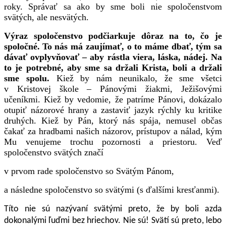
roky. Správať sa ako by sme boli nie spoločenstvom
svätých, ale nesvätých.
Výraz spoločenstvo podčiarkuje dôraz na to, čo je
spoločné.
To nás má zaujímať, o to máme dbať, tým sa
dávať ovplyvňovať – aby rástla viera, láska, nádej. Na
to je potrebné, aby sme sa držali Krista, boli a držali
sme spolu.
Kiež by nám neunikalo, že sme všetci
v Kristovej škole – Pánovými žiakmi, Ježišovými
učeníkmi. Kiež by vedomie, že patríme Pánovi, dokázalo
otupiť názorové hrany a zastaviť jazyk rýchly ku kritike
druhých. Kiež by Pán, ktorý nás spája, nemusel občas
čakať za hradbami našich názorov, prístupov a nálad, kým
Mu venujeme trochu pozornosti a priestoru. Veď
spoločenstvo svätých značí
v prvom rade spoločenstvo so Svätým Pánom,
a následne spoločenstvo so svätými (s ďalšími kresťanmi).
Títo nie sú nazývaní svätými preto, že by boli azda
dokonalými ľuďmi bez hriechov. Nie sú! Svätí sú preto, lebo