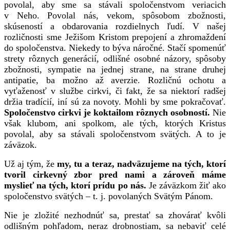
povolal, aby sme sa stávali spoločenstvom veriacich
v Neho. Povolal nás, vekom, spôsobom zbožnosti,
skúseností a obdarovania rozdielnych ľudí. V našej
rozličnosti sme Ježišom Kristom prepojení a zhromaždení
do spoločenstva. Niekedy to býva náročné. Stačí spomenúť
strety rôznych generácií, odlišné osobné názory, spôsoby
zbožnosti, sympatie na jednej strane, na strane druhej
antipatie, ba možno až averzie. Rozličnú ochotu a
vyťaženosť v službe cirkvi, či fakt, že sa niektorí radšej
držia tradícií, iní sú za novoty. Mohli by sme pokračovať.
Spoločenstvo cirkvi je koktailom rôznych osobností.
Nie
však klubom, ani spolkom, ale tých, ktorých Kristus
povolal, aby sa stávali spoločenstvom svätých. A to je
záväzok.
Už aj tým, že
my, tu a teraz, nadväzujeme na tých, ktorí
tvoril cirkevný zbor pred nami a zároveň máme
myslieť na tých, ktorí prídu po nás.
Je záväzkom žiť ako
spoločenstvo svätých – t. j. povolaných Svätým Pánom.
Nie je zložité nezhodnúť sa, prestať sa zhovárať kvôli
odlišným pohľadom, neraz drobnostiam, sa nebaviť celé