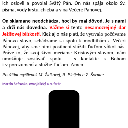
ich oslovil a povolal Svätý Pán. On nás spája okolo Sv.
písma, vody krstu, chleba a vína Večere Pánovej.
On sklamane neodchádza, hoci by mal dôvod. Je s nami
a drží nás dovedna.
Vážme si
tento
nesamozrejmý dar
vytrvalo počúvame
Ježišovej blízkosti.
Kiež aj o nás platí, že
Pánovo slovo, schádzame sa spolu k modlitbám a Večeri
Pánovej, aby sme nimi posilnení slúžili ľuďom vôkol nás.
Práve to, že svoj život meriame Kristovým slovom, nám
umožňuje zostávať spolu – s kontakte s Bohom
i v porozumení a službe ľuďom. Amen.
Použitím myšlienok M. Židkovej, B. Pleijela a Z. Šorma:
Martin Šefranko, evanjelický a. v. farár