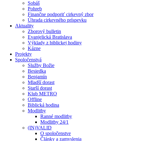
Sobáš
Pohreb
Finančne podporiť cirkevný zbor
Úhrada cirkevného príspevku
Aktuality
Zborový bulletin
Evanjelická Bratislava
Výklady z biblickej hodiny
Kázne
Projekty
Spoločenstvá
Služby Božie
Besiedka
Benjamín
Mladší dorast
Starší dorast
Klub METRO
Offline
Biblická hodina
Modlitby
Ranné modlitby
Modlitby 24/1
(IN)VALID
O spoločenstve
Články a zamyslenia