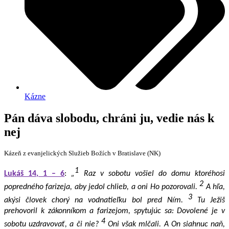
Kázne
Pán dáva slobodu, chráni ju, vedie nás k
nej
Kázeň z evanjelických Služieb Božích v Bratislave (NK)
1
Lukáš 14, 1 – 6
:
„
Raz v sobotu vošiel do domu ktoréhosi
2
popredného farizeja, aby jedol chlieb, a oni Ho pozorovali.
A hľa,
3
akýsi človek chorý na vodnatieľku bol pred Ním.
Tu Ježiš
prehovoril k zákonníkom a farizejom, spytujúc sa: Dovolené je v
4
sobotu uzdravovať, a či nie?
Oni však mlčali. A On siahnuc naň,