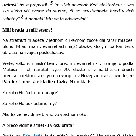
5
uzdravil ho a prepustil.
Im však povedal: Keď niektorému z vás
syn alebo vôl padne do studne, či ho nevytiahnete hneď v deň
6
sobotný?
A nemohli Mu na to odpovedať.“
Milí bratia a milé sestry!
Na stretnutí mládeže v jednom cirkevnom zbore dal farár mládeži
úlohu. Mladí mali v evanjeliách nájsť
otázky,
ktorými sa Pán Ježiš
obracia na svojich poslucháčov.
Viete, koľko ich našli? Len v prvom z evanjelií – v Evanjeliu podľa
Matúša – ich narátali vyše 70. Skúste si v najbližších dňoch
prečítať niektoré zo štyroch evanjelií v Novej zmluve a uvidíte, že
Pán Ježiš neustále kladie otázky.
Napríklad:
Za koho Ho ľudia pokladajú?
Za koho Ho pokladáme my?
Ako to, že nevidíme brvno vo vlastnom oku?
A prečo vidíme smietku v oku brata?