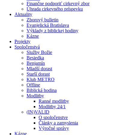
Finančne podporiť cirkevný zbor
Úhrada cirkevného príspevku
Aktuality
Zborový bulletin
Evanjelická Bratislava
Výklady z biblickej hodiny
Kázne
Projekty
Spoločenstvá
Služby Božie
Besiedka
Benjamín
Mladší dorast
Starší dorast
Klub METRO
Offline
Biblická hodina
Modlitby
Ranné modlitby
Modlitby 24/1
(IN)VALID
O spoločenstve
Články a zamyslenia
Výročné správy
Kázne