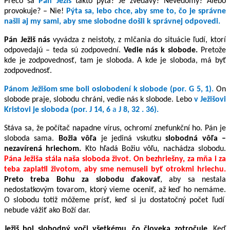
Prečo sa
Pán Ježiš
takto pýta?
Je zvedavý? Nevedomý? Alebo
provokuje? – Nie!
Pýta sa, lebo chce, aby sme to, čo je správne
našli aj my sami, aby sme slobodne došli k správnej odpovedi.
Pán Ježiš
nás
vyvádza z neistoty, z mlčania do situácie ľudí, ktorí
odpovedajú – teda sú zodpovední.
Vedie nás k slobode.
Pretože
kde je zodpovednosť, tam je sloboda. A kde je sloboda, má byť
zodpovednosť.
Pánom Ježišom sme boli oslobodení k slobode (por. G 5, 1).
On
slobode praje, slobodu chráni, vedie nás k slobode. Lebo
v Ježišovi
Kristovi je sloboda (por. J 14, 6
a
J 8, 32 . 36).
Stáva sa, že počítač napadne vírus, ochromí znefunkční ho. Pán je
sloboda sama.
Božia vôľa
je jediná vskutku
slobodná vôľa –
nezavírená hriechom.
Kto hľadá Božiu vôľu, nachádza slobodu.
Pána Ježiša stála naša sloboda život. On bezhriešny, za mňa i za
teba zaplatil životom, aby sme nemuseli byť otrokmi hriechu.
Preto treba Bohu za slobodu ďakovať
, aby sa nestala
nedostatkovým tovarom, ktorý vieme oceniť, až keď ho nemáme.
O slobodu totiž môžeme prísť, keď si ju dostatočný počet ľudí
nebude vážiť ako Boží dar.
Ježiš bol slobodný voči všetkému, čo človeka zotročuje.
Keď