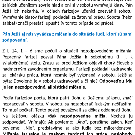
žalúdok učeníkom zovrie hlad a oni si v sobotu vymŕvajú klasy, Pán
Ježiš ich nekarhá. V očiach farizejov učeníci znesvätili sobotu.
Vymŕvanie klasov farizeji pokladali za žatevnú prácu. Sobota (hebr.
šabbat) značí prestať, upustiť (v tomto prípade od práce).
Pán Ježiš aj nás vyvádza z mlčania do situácie ľudí, ktorí sú sami
zodpovední.
Z L 14, 1 – 6 sme počuli o situácii nezodpovedného mlčania.
Popredný farizej pozval Pána Ježiša k sobotnému (t. j. k
sviatočnému) stolu. Zrazu sa pred Ježišom objavil chorý človek s
nadmerným zavodnením organizmu. Farizeji pokladali uzdravenie
za lekársku prácu, ktorá nesmie byť vykonaná v sobotu. Ježiš sa
pýta: Dovolené je v sobotu uzdravovať a či nie?
Odpoveďou Mu
je len nezodpovedné, alibistické mlčanie.
Podľa farizejov pocta, ktorá patrí Bohu a Božiemu zákonu, značí
nepracovať v sobotu. V sobotu sa nezaoberať ľudským nešťastím.
To musí počkať. Tento postoj považovali za dôkaz oddanosti Bohu.
Na Ježišovu otázku však
nezodpovedne mlčia.
Nechcú ju
zodpovedať. Vnímajú: Ak povieme: „Áno“, porušíme zákon. Keď
povieme: „Nie“, predstavíme sa ako ľudia bez milosrdenstva.
Mlčanie farizejov je znakom tvrdosti ich srdca, neslobody