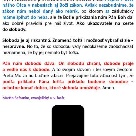
nášho Otca v nebesiach aj Boží zákon. Avšak nezabudnime, že
zákon nám nebol daný ako rebrík,
po ktorom
sa
záslužnícky
máme šplhať do neba
, ale že
Božie prikázania nám Pán Boh dal
ako dobré pravidlá pre náš život.
Ako ukazovatele na ceste
do slobody.
Sloboda je aj riskantná. Znamená totiž i možnosť vybrať si zle –
nesprávne.
No
to, že so slobodou vždy nedokážeme zaobchádzať
neznamená, že by jej nemalo byť toľko.
Pán nám slobodu dáva, On slobodu chráni, slobode praje
a vedie nás k slobode.
A to svojím slovom i Ježišovým životom.
Preto Mu za ňu buďme vďační. Prejavujme túto vďačnosť tým, že
podľa príkladu Pána Ježiša príkladu budeme slobodne –
ochotne konať dobro, ktoré sloboda umožňuje.
Amen.
Martin Šefranko, evanjelický a. v. farár