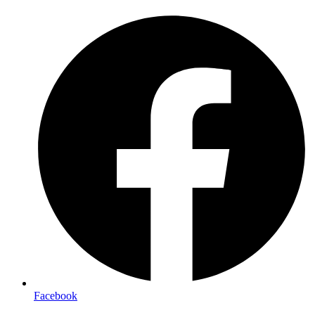
Preskočiť
na
obsah
Facebook