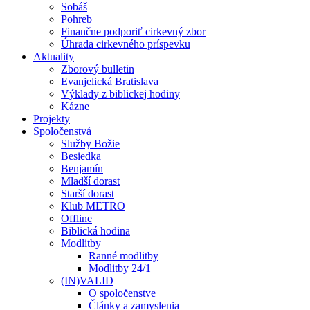
Sobáš
Pohreb
Finančne podporiť cirkevný zbor
Úhrada cirkevného príspevku
Aktuality
Zborový bulletin
Evanjelická Bratislava
Výklady z biblickej hodiny
Kázne
Projekty
Spoločenstvá
Služby Božie
Besiedka
Benjamín
Mladší dorast
Starší dorast
Klub METRO
Offline
Biblická hodina
Modlitby
Ranné modlitby
Modlitby 24/1
(IN)VALID
O spoločenstve
Články a zamyslenia