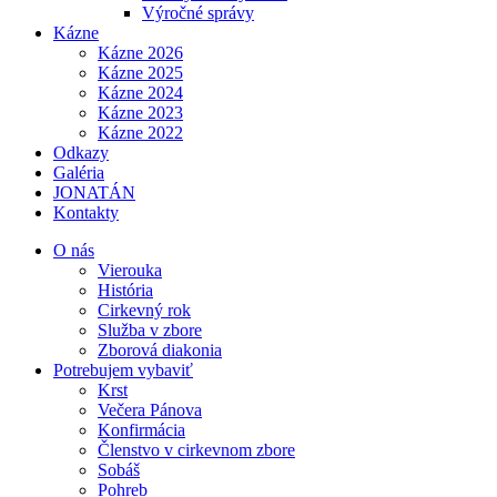
Výročné správy
Kázne
Kázne 2026
Kázne 2025
Kázne 2024
Kázne 2023
Kázne 2022
Odkazy
Galéria
JONATÁN
Kontakty
O nás
Vierouka
História
Cirkevný rok
Služba v zbore
Zborová diakonia
Potrebujem vybaviť
Krst
Večera Pánova
Konfirmácia
Členstvo v cirkevnom zbore
Sobáš
Pohreb