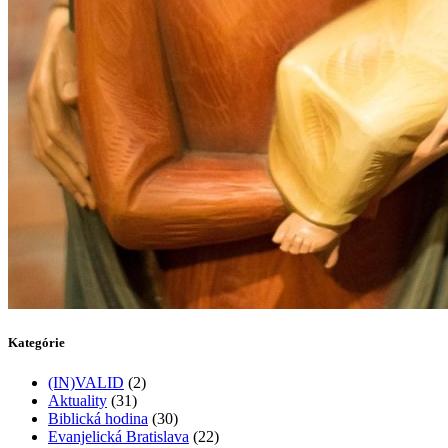
Kategórie
(IN)VALID
(2)
Aktuality
(31)
Biblická hodina
(30)
Evanjelická Bratislava
(22)