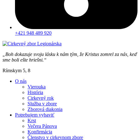
+421 948 489 920
„Boh dokazuje svoju lásku k nám tým, že Kristus zomrel za nás, keď
sme boli ešte hriešni.“
Rímskym 5, 8
O nás
Vierouka
História
Cirkevný rok
Služba v zbore
Zborová diakonia
Potrebujem vybaviť
Krst
Večera Pánova
Konfirmácia
Členstvo v cirkevnom zbore