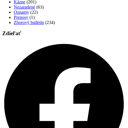
Kázne
(201)
Nezaradené
(63)
Oznamy
(22)
Prenosy
(1)
Zborový bulletin
(234)
Zdieľať