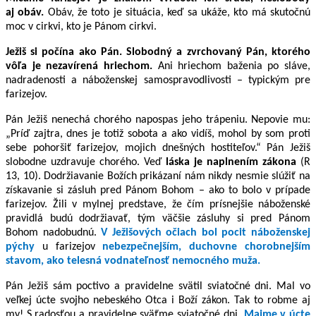
aj obáv.
Obáv, že toto je situácia, keď sa ukáže, kto má skutočnú
moc v cirkvi, kto je Pánom cirkvi.
Ježiš si počína ako Pán. Slobodný a zvrchovaný Pán, ktorého
vôľa je nezavírená hriechom.
Ani hriechom baženia po sláve,
nadradenosti a náboženskej samospravodlivosti – typickým pre
farizejov.
Pán Ježiš nenechá chorého napospas jeho trápeniu. Nepovie mu:
„Príď zajtra, dnes je totiž sobota a ako vidíš, mohol by som proti
sebe pohoršiť farizejov, mojich dnešných hostiteľov.“ Pán Ježiš
slobodne uzdravuje chorého. Veď
láska je naplnením zákona
(R
13, 10). Dodržiavanie Božích prikázaní nám nikdy nesmie slúžiť na
získavanie si zásluh pred Pánom Bohom – ako to bolo v prípade
farizejov. Žili v mylnej predstave, že čím prísnejšie náboženské
pravidlá budú dodržiavať, tým väčšie zásluhy si pred Pánom
Bohom nadobudnú.
V Ježišových očiach bol pocit náboženskej
pýchy
u farizejov
nebezpečnejším, duchovne chorobnejším
stavom, ako telesná vodnateľnosť nemocného muža.
Pán
Ježiš sám poctivo a pravidelne svätil sviatočné dni. Mal vo
veľkej úcte svojho nebeského Otca i Boží zákon. Tak to robme aj
my! S radosťou a pravidelne sväťme sviatočné dni.
Majme v úcte