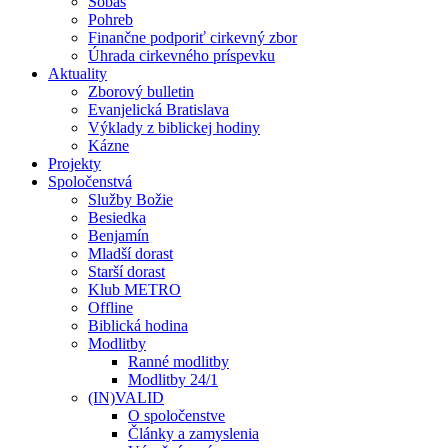
Sobáš
Pohreb
Finančne podporiť cirkevný zbor
Úhrada cirkevného príspevku
Aktuality
Zborový bulletin
Evanjelická Bratislava
Výklady z biblickej hodiny
Kázne
Projekty
Spoločenstvá
Služby Božie
Besiedka
Benjamín
Mladší dorast
Starší dorast
Klub METRO
Offline
Biblická hodina
Modlitby
Ranné modlitby
Modlitby 24/1
(IN)VALID
O spoločenstve
Články a zamyslenia