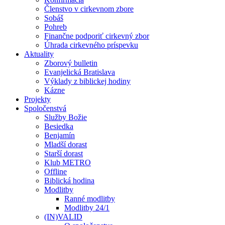
Členstvo v cirkevnom zbore
Sobáš
Pohreb
Finančne podporiť cirkevný zbor
Úhrada cirkevného príspevku
Aktuality
Zborový bulletin
Evanjelická Bratislava
Výklady z biblickej hodiny
Kázne
Projekty
Spoločenstvá
Služby Božie
Besiedka
Benjamín
Mladší dorast
Starší dorast
Klub METRO
Offline
Biblická hodina
Modlitby
Ranné modlitby
Modlitby 24/1
(IN)VALID