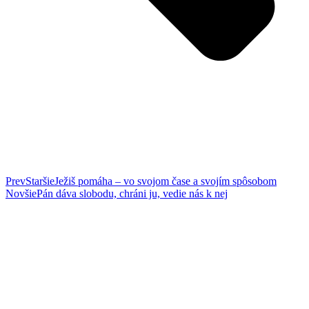
Prev
Staršie
Ježiš pomáha – vo svojom čase a svojím spôsobom
Novšie
Pán dáva slobodu, chráni ju, vedie nás k nej