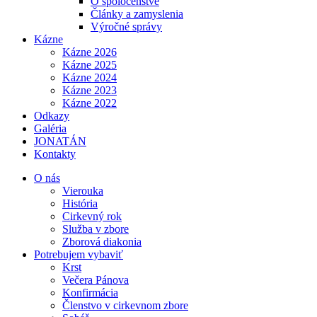
O spoločenstve
Články a zamyslenia
Výročné správy
Kázne
Kázne 2026
Kázne 2025
Kázne 2024
Kázne 2023
Kázne 2022
Odkazy
Galéria
JONATÁN
Kontakty
O nás
Vierouka
História
Cirkevný rok
Služba v zbore
Zborová diakonia
Potrebujem vybaviť
Krst
Večera Pánova
Konfirmácia
Členstvo v cirkevnom zbore