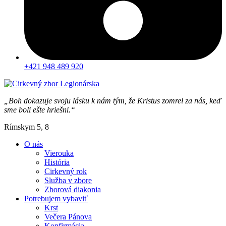
+421 948 489 920
„Boh dokazuje svoju lásku k nám tým, že Kristus zomrel za nás, keď
sme boli ešte hriešni.“
Rímskym 5, 8
O nás
Vierouka
História
Cirkevný rok
Služba v zbore
Zborová diakonia
Potrebujem vybaviť
Krst
Večera Pánova
Konfirmácia