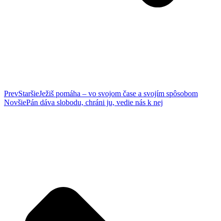
Prev
Staršie
Ježiš pomáha – vo svojom čase a svojím spôsobom
Novšie
Pán dáva slobodu, chráni ju, vedie nás k nej