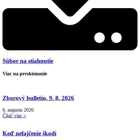
Súbor na stiahnutie
Viac na preskúmanie
Zborový bulletin, 9. 8. 2026
6. augusta 2026
Čítať viac »
Keď nefajčenie škodí