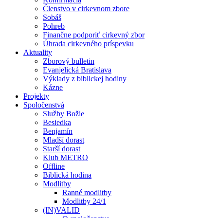
Členstvo v cirkevnom zbore
Sobáš
Pohreb
Finančne podporiť cirkevný zbor
Úhrada cirkevného príspevku
Aktuality
Zborový bulletin
Evanjelická Bratislava
Výklady z biblickej hodiny
Kázne
Projekty
Spoločenstvá
Služby Božie
Besiedka
Benjamín
Mladší dorast
Starší dorast
Klub METRO
Offline
Biblická hodina
Modlitby
Ranné modlitby
Modlitby 24/1
(IN)VALID