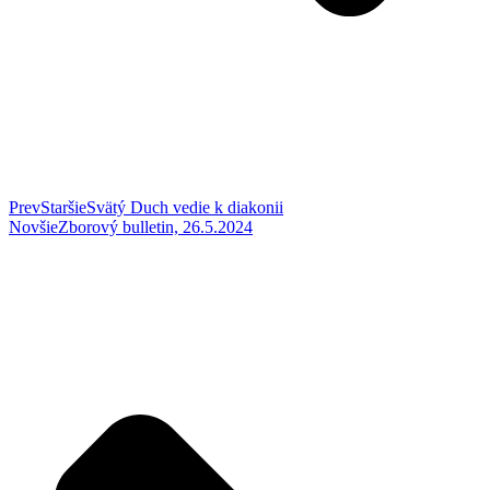
Prev
Staršie
Svätý Duch vedie k diakonii
Novšie
Zborový bulletin, 26.5.2024