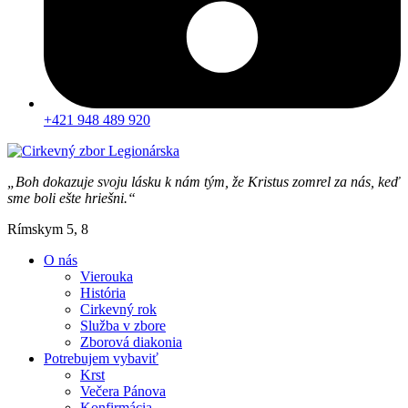
+421 948 489 920
„Boh dokazuje svoju lásku k nám tým, že Kristus zomrel za nás, keď
sme boli ešte hriešni.“
Rímskym 5, 8
O nás
Vierouka
História
Cirkevný rok
Služba v zbore
Zborová diakonia
Potrebujem vybaviť
Krst
Večera Pánova
Konfirmácia