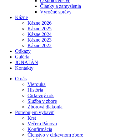
O spoločenstve
Články a zamyslenia
Výročné správy
Kázne
Kázne 2026
Kázne 2025
Kázne 2024
Kázne 2023
Kázne 2022
Odkazy
Galéria
JONATÁN
Kontakty
O nás
Vierouka
História
Cirkevný rok
Služba v zbore
Zborová diakonia
Potrebujem vybaviť
Krst
Večera Pánova
Konfirmácia
Členstvo v cirkevnom zbore