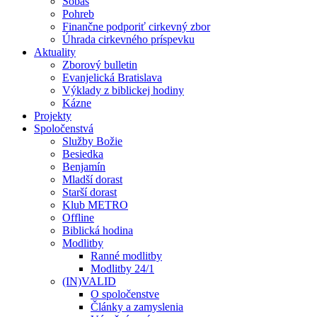
Sobáš
Pohreb
Finančne podporiť cirkevný zbor
Úhrada cirkevného príspevku
Aktuality
Zborový bulletin
Evanjelická Bratislava
Výklady z biblickej hodiny
Kázne
Projekty
Spoločenstvá
Služby Božie
Besiedka
Benjamín
Mladší dorast
Starší dorast
Klub METRO
Offline
Biblická hodina
Modlitby
Ranné modlitby
Modlitby 24/1
(IN)VALID
O spoločenstve
Články a zamyslenia