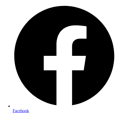
Preskočiť
na
obsah
Facebook