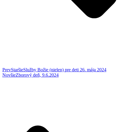
Prev
Staršie
Služby Božie (nielen) pre deti 26. mája 2024
Novšie
Zborový deň, 9.6.2024