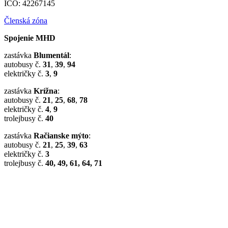
IČO: 42267145
Členská zóna
Spojenie MHD
zastávka
Blumentál
:
autobusy č.
31
,
39
,
94
električky č.
3
,
9
zastávka
Krížna
:
autobusy č.
21
,
25
,
68
,
78
električky č.
4
,
9
trolejbusy č.
40
zastávka
Račianske mýto
:
autobusy č.
21
,
25
,
39
,
63
električky č.
3
trolejbusy č.
40, 49, 61, 64, 71