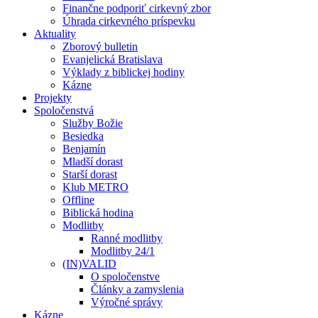
Finančne podporiť cirkevný zbor
Úhrada cirkevného príspevku
Aktuality
Zborový bulletin
Evanjelická Bratislava
Výklady z biblickej hodiny
Kázne
Projekty
Spoločenstvá
Služby Božie
Besiedka
Benjamín
Mladší dorast
Starší dorast
Klub METRO
Offline
Biblická hodina
Modlitby
Ranné modlitby
Modlitby 24/1
(IN)VALID
O spoločenstve
Články a zamyslenia
Výročné správy
Kázne