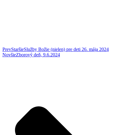
Prev
Staršie
Služby Božie (nielen) pre deti 26. mája 2024
Novšie
Zborový deň, 9.6.2024