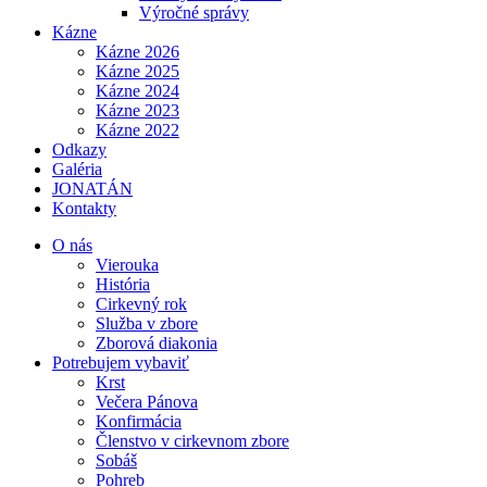
Výročné správy
Kázne
Kázne 2026
Kázne 2025
Kázne 2024
Kázne 2023
Kázne 2022
Odkazy
Galéria
JONATÁN
Kontakty
O nás
Vierouka
História
Cirkevný rok
Služba v zbore
Zborová diakonia
Potrebujem vybaviť
Krst
Večera Pánova
Konfirmácia
Členstvo v cirkevnom zbore
Sobáš
Pohreb