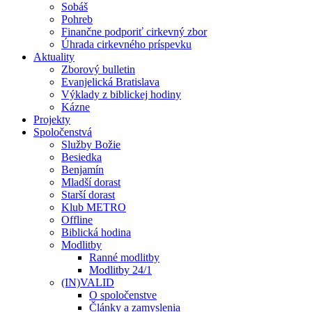
Sobáš
Pohreb
Finančne podporiť cirkevný zbor
Úhrada cirkevného príspevku
Aktuality
Zborový bulletin
Evanjelická Bratislava
Výklady z biblickej hodiny
Kázne
Projekty
Spoločenstvá
Služby Božie
Besiedka
Benjamín
Mladší dorast
Starší dorast
Klub METRO
Offline
Biblická hodina
Modlitby
Ranné modlitby
Modlitby 24/1
(IN)VALID
O spoločenstve
Články a zamyslenia