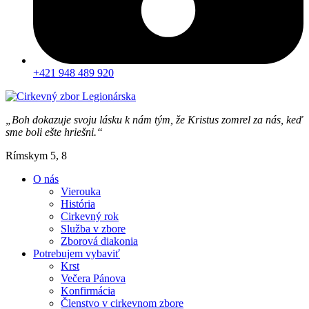
+421 948 489 920
„Boh dokazuje svoju lásku k nám tým, že Kristus zomrel za nás, keď
sme boli ešte hriešni.“
Rímskym 5, 8
O nás
Vierouka
História
Cirkevný rok
Služba v zbore
Zborová diakonia
Potrebujem vybaviť
Krst
Večera Pánova
Konfirmácia
Členstvo v cirkevnom zbore