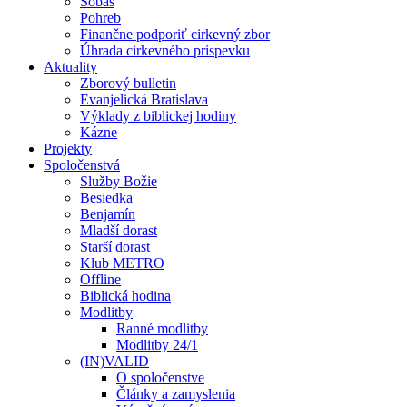
Sobáš
Pohreb
Finančne podporiť cirkevný zbor
Úhrada cirkevného príspevku
Aktuality
Zborový bulletin
Evanjelická Bratislava
Výklady z biblickej hodiny
Kázne
Projekty
Spoločenstvá
Služby Božie
Besiedka
Benjamín
Mladší dorast
Starší dorast
Klub METRO
Offline
Biblická hodina
Modlitby
Ranné modlitby
Modlitby 24/1
(IN)VALID
O spoločenstve
Články a zamyslenia