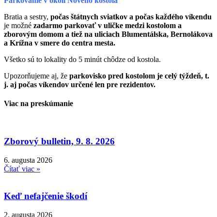
Parkovanie v okolí Nového kostola
Bratia a sestry,
počas štátnych sviatkov a počas každého víkendu
je možné
zadarmo parkovať v uličke medzi kostolom a
zborovým domom a tiež na uliciach Blumentálska, Bernolákova
a Krížna v smere do centra mesta.
Všetko sú to lokality do 5 minút chôdze od kostola.
Upozorňujeme aj, že
parkovisko pred kostolom je celý týždeň, t.
j. aj počas víkendov určené len pre rezidentov.
Viac na preskúmanie
Zborový bulletin, 9. 8. 2026
6. augusta 2026
Čítať viac »
Keď nefajčenie škodí
2. augusta 2026