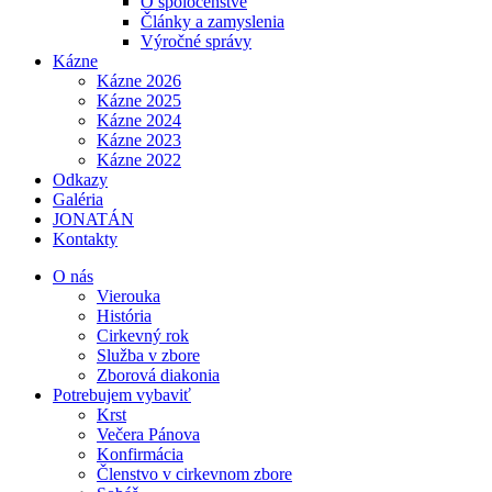
O spoločenstve
Články a zamyslenia
Výročné správy
Kázne
Kázne 2026
Kázne 2025
Kázne 2024
Kázne 2023
Kázne 2022
Odkazy
Galéria
JONATÁN
Kontakty
O nás
Vierouka
História
Cirkevný rok
Služba v zbore
Zborová diakonia
Potrebujem vybaviť
Krst
Večera Pánova
Konfirmácia
Členstvo v cirkevnom zbore