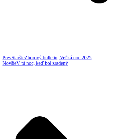
Prev
Staršie
Zborový bulletin, Veľká noc 2025
Novšie
V tú noc, keď bol zradený