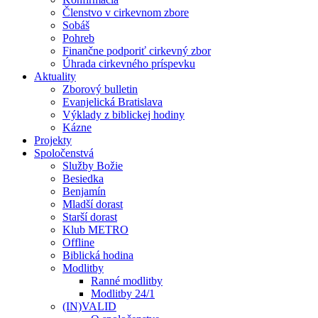
Členstvo v cirkevnom zbore
Sobáš
Pohreb
Finančne podporiť cirkevný zbor
Úhrada cirkevného príspevku
Aktuality
Zborový bulletin
Evanjelická Bratislava
Výklady z biblickej hodiny
Kázne
Projekty
Spoločenstvá
Služby Božie
Besiedka
Benjamín
Mladší dorast
Starší dorast
Klub METRO
Offline
Biblická hodina
Modlitby
Ranné modlitby
Modlitby 24/1
(IN)VALID