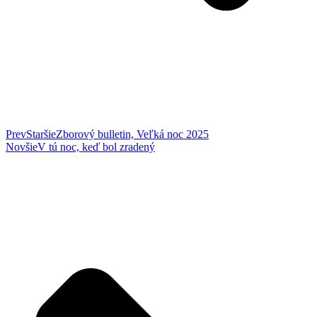
Prev
Staršie
Zborový bulletin, Veľká noc 2025
Novšie
V tú noc, keď bol zradený