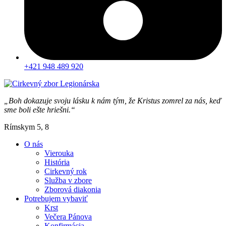
+421 948 489 920
„Boh dokazuje svoju lásku k nám tým, že Kristus zomrel za nás, keď
sme boli ešte hriešni.“
Rímskym 5, 8
O nás
Vierouka
História
Cirkevný rok
Služba v zbore
Zborová diakonia
Potrebujem vybaviť
Krst
Večera Pánova
Konfirmácia