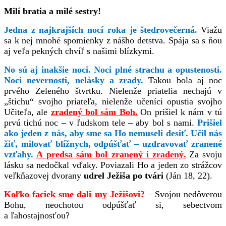
Milí bratia a milé sestry!
Jedna z najkrajších nocí roka je štedrovečerná.
Viažu
sa k nej mnohé spomienky z nášho detstva. Spája sa s ňou
aj veľa pekných chvíľ s našimi blízkymi.
No sú aj inakšie noci. Noci plné strachu a opustenosti.
Noci nevernosti, nelásky a zrady.
Takou bola aj noc
prvého Zeleného štvrtku. Nielenže priatelia nechajú v
„štichu“ svojho priateľa, nielenže učeníci opustia svojho
Učiteľa, ale
zradený bol sám Boh.
On prišiel k nám v tú
prvú tichú noc – v ľudskom tele – aby bol s nami.
Prišiel
ako jeden z nás, aby sme sa Ho nemuseli desiť. Učil nás
žiť, milovať blížnych, odpúšťať – uzdravovať zranené
vzťahy.
A predsa sám bol zranený i zradený.
Za svoju
lásku sa nedočkal vďaky. Poviazali Ho a jeden zo strážcov
veľkňazovej dvorany
udrel Ježiša po tvári
(Ján 18, 22).
Koľko faciek sme dali my Ježišovi?
– Svojou nedôverou
Bohu, neochotou odpúšťať si, sebectvom
a ľahostajnosťou?