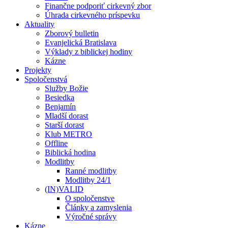
Finančne podporiť cirkevný zbor
Úhrada cirkevného príspevku
Aktuality
Zborový bulletin
Evanjelická Bratislava
Výklady z biblickej hodiny
Kázne
Projekty
Spoločenstvá
Služby Božie
Besiedka
Benjamín
Mladší dorast
Starší dorast
Klub METRO
Offline
Biblická hodina
Modlitby
Ranné modlitby
Modlitby 24/1
(IN)VALID
O spoločenstve
Články a zamyslenia
Výročné správy
Kázne