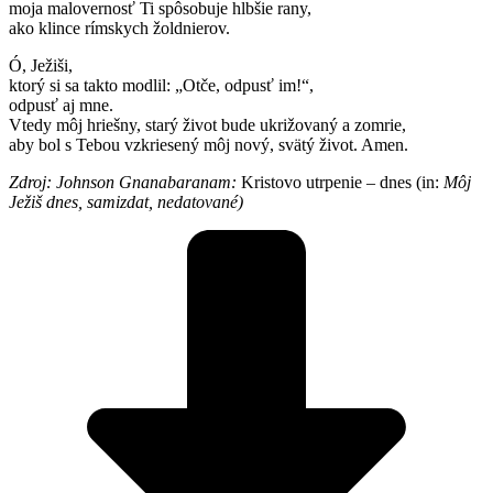
moja malovernosť Ti spôsobuje hlbšie rany,
ako klince rímskych žoldnierov.
Ó, Ježiši,
ktorý si sa takto modlil: „Otče, odpusť im!“,
odpusť aj mne.
Vtedy môj hriešny, starý život bude ukrižovaný a zomrie,
aby bol s Tebou vzkriesený môj nový, svätý život. Amen.
Zdroj: Johnson Gnanabaranam:
Kristovo utrpenie – dnes (in:
Môj
Ježiš dnes, samizdat, nedatované)