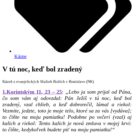
Kázne
V tú noc, keď bol zradený
Kázeň z evanjelických Služieb Božích v Bratislave (NK)
1.Korintským 11, 23 – 25
:
„Lebo ja som prijal od Pána,
čo som vám aj odovzdal: Pán Ježiš v tú noc, keď bol
zradený, vzal chlieb, a keď dobrorečil, lámal a riekol:
Vezmite, jedzte, toto je moje telo, ktoré sa za vás [vydáva];
to čiňte na moju pamiatku! Podobne po večeri (vzal) aj
kalich a riekol: Tento kalich je nová zmluva v mojej krvi:
to čiňte, kedykoľvek budete piť na moju pamiatku!“