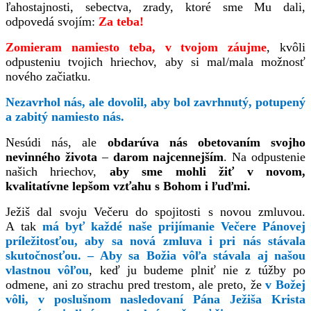
ľahostajnosti, sebectva, zrady, ktoré sme Mu dali,
odpovedá svojím:
Za teba!
Zomieram namiesto teba, v tvojom záujme
, kvôli
odpusteniu tvojich hriechov, aby si mal/mala možnosť
nového začiatku.
Nezavrhol nás, ale dovolil, aby bol zavrhnutý, potupený
a zabitý namiesto nás.
Nesúdi nás, ale
obdarúva nás obetovaním svojho
nevinného života
–
darom najcennejším
. Na odpustenie
našich hriechov,
aby sme mohli žiť v novom,
kvalitatívne lepšom vzťahu s Bohom i ľuďmi.
Ježiš dal svoju Večeru do spojitosti s novou zmluvou.
A tak
má byť
každé naše prijímanie Večere Pánovej
príležitosťou, aby sa nová zmluva i pri nás stávala
skutočnosťou. – Aby sa Božia vôľa stávala aj našou
vlastnou vôľou
, keď ju budeme plniť nie z túžby po
odmene, ani zo strachu pred trestom, ale preto, že
v Božej
vôli, v poslušnom nasledovaní Pána Ježiša Krista