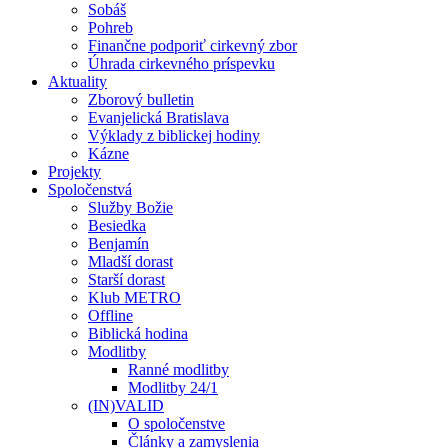
Sobáš
Pohreb
Finančne podporiť cirkevný zbor
Úhrada cirkevného príspevku
Aktuality
Zborový bulletin
Evanjelická Bratislava
Výklady z biblickej hodiny
Kázne
Projekty
Spoločenstvá
Služby Božie
Besiedka
Benjamín
Mladší dorast
Starší dorast
Klub METRO
Offline
Biblická hodina
Modlitby
Ranné modlitby
Modlitby 24/1
(IN)VALID
O spoločenstve
Články a zamyslenia