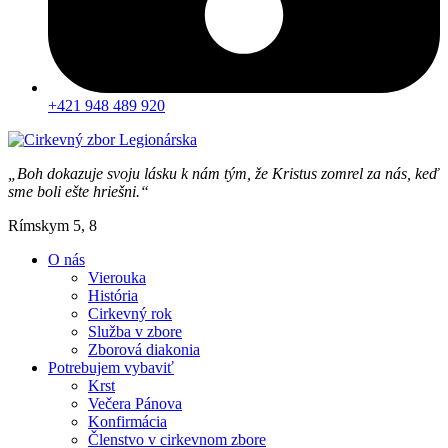
+421 948 489 920
„Boh dokazuje svoju lásku k nám tým, že Kristus zomrel za nás, keď
sme boli ešte hriešni.“
Rímskym 5, 8
O nás
Vierouka
História
Cirkevný rok
Služba v zbore
Zborová diakonia
Potrebujem vybaviť
Krst
Večera Pánova
Konfirmácia
Členstvo v cirkevnom zbore