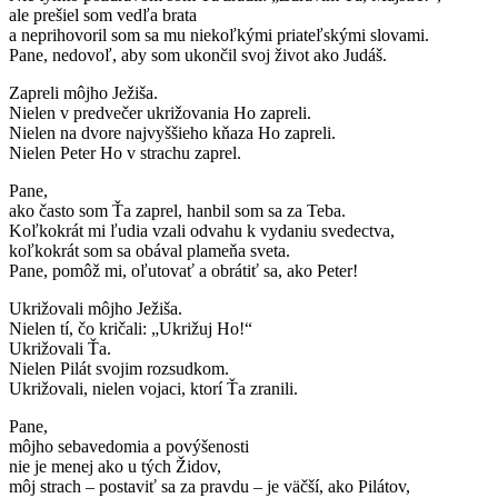
ale prešiel som vedľa brata
a neprihovoril som sa mu niekoľkými priateľskými slovami.
Pane, nedovoľ, aby som ukončil svoj život ako Judáš.
Zapreli môjho Ježiša.
Nielen v predvečer ukrižovania Ho zapreli.
Nielen na dvore najvyššieho kňaza Ho zapreli.
Nielen Peter Ho v strachu zaprel.
Pane,
ako často som Ťa zaprel, hanbil som sa za Teba.
Koľkokrát mi ľudia vzali odvahu k vydaniu svedectva,
koľkokrát som sa obával plameňa sveta.
Pane, pomôž mi, oľutovať a obrátiť sa, ako Peter!
Ukrižovali môjho Ježiša.
Nielen tí, čo kričali: „Ukrižuj Ho!“
Ukrižovali Ťa.
Nielen Pilát svojim rozsudkom.
Ukrižovali, nielen vojaci, ktorí Ťa zranili.
Pane,
môjho sebavedomia a povýšenosti
nie je menej ako u tých Židov,
môj strach – postaviť sa za pravdu – je väčší, ako Pilátov,