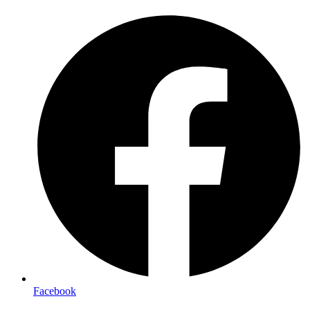
Preskočiť
na
obsah
Facebook