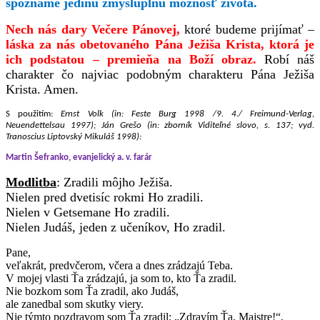
spoznáme jedinú zmysluplnú možnosť života.
Nech nás dary Večere Pánovej,
ktoré budeme prijímať –
láska za nás obetovaného Pána Ježiša Krista, ktorá je
ich podstatou – premieňa na Boží obraz.
Robí náš
charakter čo najviac podobným charakteru Pána Ježiša
Krista. Amen.
S použitím:
Ernst Volk (in: Feste Burg 1998 /9. 4./ Freimund-Verlag,
Neuendettelsau 1997); Ján Grešo (in: zborník Viditeľné slovo, s. 137; vyd.
Tranoscius Liptovský Mikuláš 1998):
Martin Šefranko, evanjelický a. v. farár
Modlitba
: Zradili môjho Ježiša.
Nielen pred dvetisíc rokmi Ho zradili.
Nielen v Getsemane Ho zradili.
Nielen Judáš, jeden z učeníkov, Ho zradil.
Pane,
veľakrát, predvčerom, včera a dnes zrádzajú Teba.
V mojej vlasti Ťa zrádzajú, ja som to, kto Ťa zradil.
Nie bozkom som Ťa zradil, ako Judáš,
ale zanedbal som skutky viery.
Nie týmto pozdravom som Ťa zradil: „Zdravím Ťa, Majstre!“,