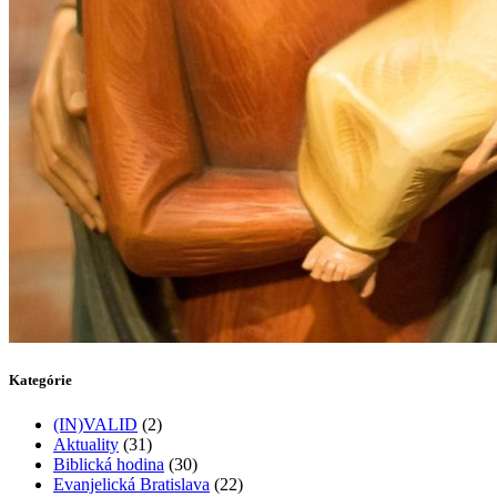
Kategórie
(IN)VALID
(2)
Aktuality
(31)
Biblická hodina
(30)
Evanjelická Bratislava
(22)