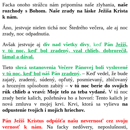
Facka onoho strážcu nám pripomína naše zlyhania,
naše
rozchody s Bohom. Naše zrady na láske Ježiša Krista
k nám.
Áno, jestvuje nielen tichá noc Štedrého večera, ale aj noc
zrady, noc odpadnutia.
Avšak jestvuje aj
div nad všetky divy
, keď
Pán
Ježiš,
v tú noc, keď bol zradený, vzal chlieb, dobrorečil,
lámal a dával.
Tieto
slová ustanovenia Večere Pánovej boli vyslovené
v tú noc, keď bol
náš Pán
zradený
.
– Keď vedel, že bude
zajatý, zradený, súdený, opľutý, posmievaný, zbičovaný
a hrozným spôsobom zabitý –
v tú noc berie do svojich
rúk chlieb a vraví: Moje telo za teba vydané.
V tú noc
zrady berie kalich, požehnáva ho a hovorí: Tento kalich je
nová zmluva v mojej krvi. Krvi, ktorá sa vylieva
na
odpustenie tvojich i mojich hriechov.
Pán Ježiš Kristus odpúšťa našu nevernosť cez svoju
vernosť k nám.
Na facky nedôvery, neposlušnosti,