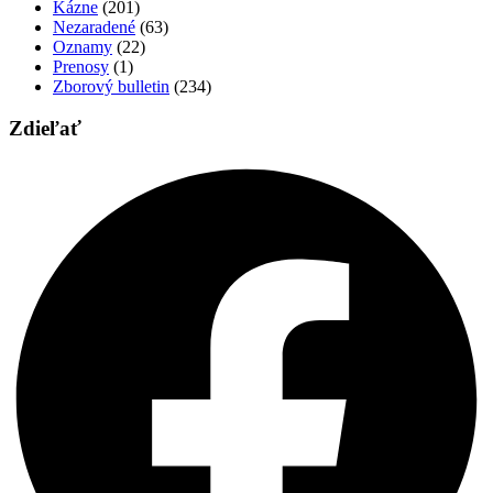
Kázne
(201)
Nezaradené
(63)
Oznamy
(22)
Prenosy
(1)
Zborový bulletin
(234)
Zdieľať