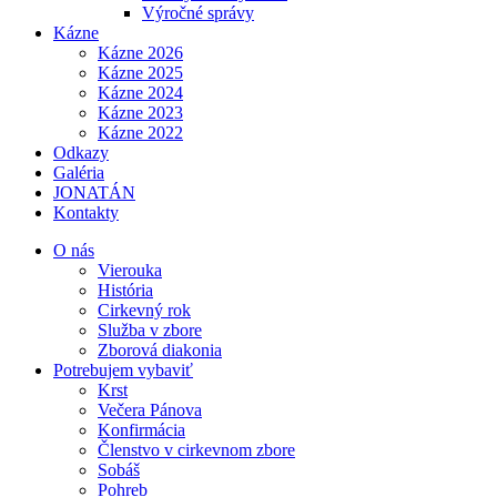
Výročné správy
Kázne
Kázne 2026
Kázne 2025
Kázne 2024
Kázne 2023
Kázne 2022
Odkazy
Galéria
JONATÁN
Kontakty
O nás
Vierouka
História
Cirkevný rok
Služba v zbore
Zborová diakonia
Potrebujem vybaviť
Krst
Večera Pánova
Konfirmácia
Členstvo v cirkevnom zbore
Sobáš
Pohreb