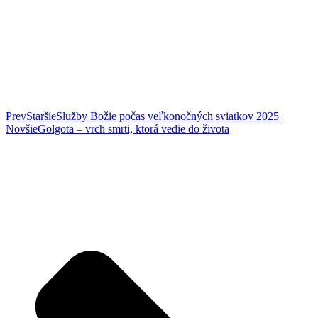
Prev
Staršie
Služby Božie počas veľkonočných sviatkov 2025
Novšie
Golgota – vrch smrti, ktorá vedie do života