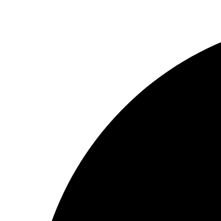
Preskočiť
na
obsah