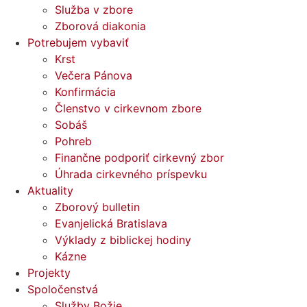
Služba v zbore
Zborová diakonia
Potrebujem vybaviť
Krst
Večera Pánova
Konfirmácia
Členstvo v cirkevnom zbore
Sobáš
Pohreb
Finančne podporiť cirkevný zbor
Úhrada cirkevného príspevku
Aktuality
Zborový bulletin
Evanjelická Bratislava
Výklady z biblickej hodiny
Kázne
Projekty
Spoločenstvá
Služby Božie