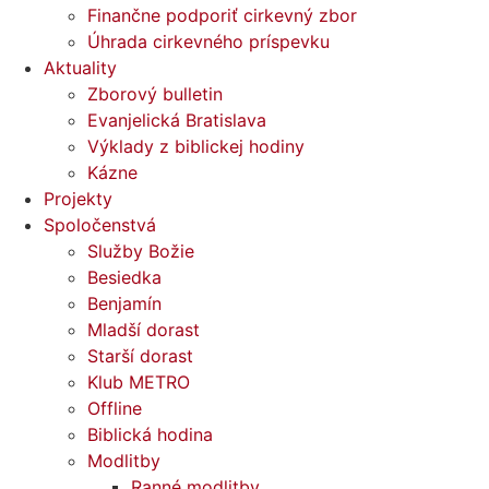
Finančne podporiť cirkevný zbor
Úhrada cirkevného príspevku
Aktuality
Zborový bulletin
Evanjelická Bratislava
Výklady z biblickej hodiny
Kázne
Projekty
Spoločenstvá
Služby Božie
Besiedka
Benjamín
Mladší dorast
Starší dorast
Klub METRO
Offline
Biblická hodina
Modlitby
Ranné modlitby