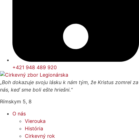
+421 948 489 920
„Boh dokazuje svoju lásku k nám tým, že Kristus zomrel za
nás, keď sme boli ešte hriešni.“
Rímskym 5, 8
O nás
Vierouka
História
Cirkevný rok