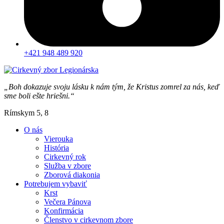
+421 948 489 920
„Boh dokazuje svoju lásku k nám tým, že Kristus zomrel za nás, keď
sme boli ešte hriešni.“
Rímskym 5, 8
O nás
Vierouka
História
Cirkevný rok
Služba v zbore
Zborová diakonia
Potrebujem vybaviť
Krst
Večera Pánova
Konfirmácia
Členstvo v cirkevnom zbore