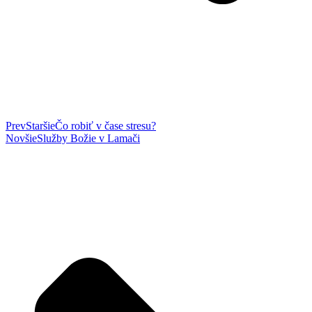
Prev
Staršie
Čo robiť v čase stresu?
Novšie
Služby Božie v Lamači