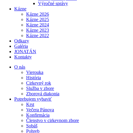
Výročné správy
Kázne
Kázne 2026
Kázne 2025
Kázne 2024
Kázne 2023
Kázne 2022
Odkazy
Galéria
JONATÁN
Kontakty
O nás
Vierouka
História
Cirkevný rok
Služba v zbore
Zborová diakonia
Potrebujem vybaviť
Krst
Večera Pánova
Konfirmácia
Členstvo v cirkevnom zbore
Sobáš
Pohreb