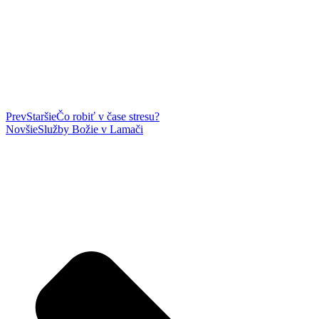
Prev
Staršie
Čo robiť v čase stresu?
Novšie
Služby Božie v Lamači