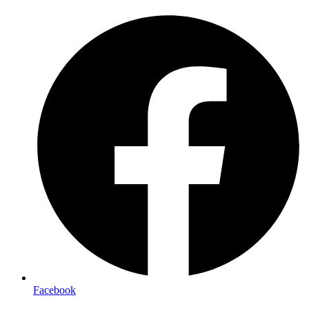
Preskočiť
na
obsah
Facebook