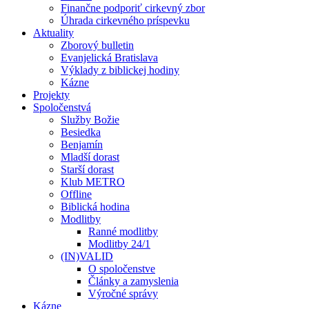
Finančne podporiť cirkevný zbor
Úhrada cirkevného príspevku
Aktuality
Zborový bulletin
Evanjelická Bratislava
Výklady z biblickej hodiny
Kázne
Projekty
Spoločenstvá
Služby Božie
Besiedka
Benjamín
Mladší dorast
Starší dorast
Klub METRO
Offline
Biblická hodina
Modlitby
Ranné modlitby
Modlitby 24/1
(IN)VALID
O spoločenstve
Články a zamyslenia
Výročné správy
Kázne