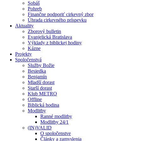
Sobáš
Pohreb
Finančne podporiť cirkevný zbor
Úhrada cirkevného príspevku
Aktuality
Zborový bulletin
Evanjelická Bratislava
Výklady z biblickej hodiny
Kázne
Projekty
Spoločenstvá
Služby Božie
Besiedka
Benjamín
Mladší dorast
Starší dorast
Klub METRO
Offline
Biblická hodina
Modlitby
Ranné modlitby
Modlitby 24/1
(IN)VALID
O spoločenstve
Články a zamyslenia