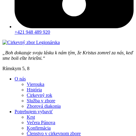
+421 948 489 920
„Boh dokazuje svoju lásku k nám tým, že Kristus zomrel za nás, keď
sme boli ešte hriešni.“
Rímskym 5, 8
O nás
Vierouka
História
Cirkevný rok
Služba v zbore
Zborová diakonia
Potrebujem vybaviť
Krst
Večera Pánova
Konfirmácia
Členstvo v cirkevnom zbore