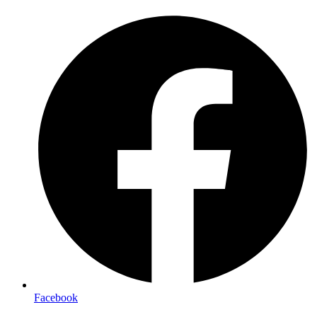
Preskočiť
na
obsah
Facebook