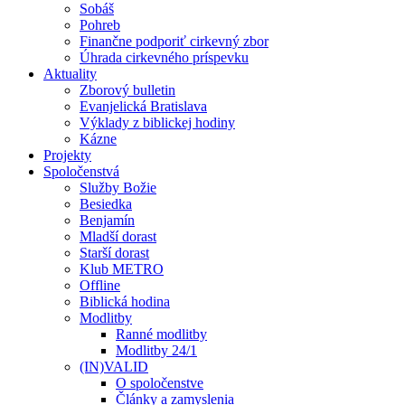
Sobáš
Pohreb
Finančne podporiť cirkevný zbor
Úhrada cirkevného príspevku
Aktuality
Zborový bulletin
Evanjelická Bratislava
Výklady z biblickej hodiny
Kázne
Projekty
Spoločenstvá
Služby Božie
Besiedka
Benjamín
Mladší dorast
Starší dorast
Klub METRO
Offline
Biblická hodina
Modlitby
Ranné modlitby
Modlitby 24/1
(IN)VALID
O spoločenstve
Články a zamyslenia