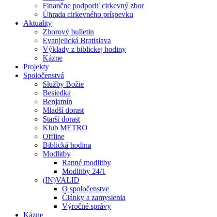
Finančne podporiť cirkevný zbor
Úhrada cirkevného príspevku
Aktuality
Zborový bulletin
Evanjelická Bratislava
Výklady z biblickej hodiny
Kázne
Projekty
Spoločenstvá
Služby Božie
Besiedka
Benjamín
Mladší dorast
Starší dorast
Klub METRO
Offline
Biblická hodina
Modlitby
Ranné modlitby
Modlitby 24/1
(IN)VALID
O spoločenstve
Články a zamyslenia
Výročné správy
Kázne