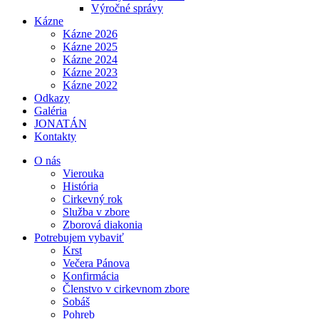
Výročné správy
Kázne
Kázne 2026
Kázne 2025
Kázne 2024
Kázne 2023
Kázne 2022
Odkazy
Galéria
JONATÁN
Kontakty
O nás
Vierouka
História
Cirkevný rok
Služba v zbore
Zborová diakonia
Potrebujem vybaviť
Krst
Večera Pánova
Konfirmácia
Členstvo v cirkevnom zbore
Sobáš
Pohreb