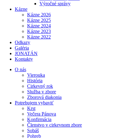
Výročné správy
Kázne
Kázne 2026
Kázne 2025
Kázne 2024
Kázne 2023
Kázne 2022
Odkazy
Galéria
JONATÁN
Kontakty
O nás
Vierouka
História
Cirkevný rok
Služba v zbore
Zborová diakonia
Potrebujem vybaviť
Krst
Večera Pánova
Konfirmácia
Členstvo v cirkevnom zbore
Sobáš
Pohreb