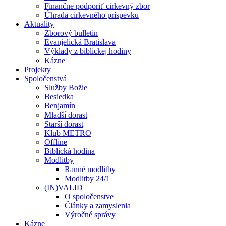
Finančne podporiť cirkevný zbor
Úhrada cirkevného príspevku
Aktuality
Zborový bulletin
Evanjelická Bratislava
Výklady z biblickej hodiny
Kázne
Projekty
Spoločenstvá
Služby Božie
Besiedka
Benjamín
Mladší dorast
Starší dorast
Klub METRO
Offline
Biblická hodina
Modlitby
Ranné modlitby
Modlitby 24/1
(IN)VALID
O spoločenstve
Články a zamyslenia
Výročné správy
Kázne