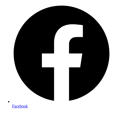
Preskočiť
na
obsah
Facebook