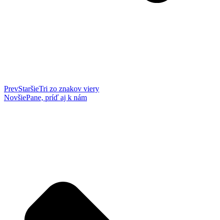
Prev
Staršie
Tri zo znakov viery
Novšie
Pane, príď aj k nám