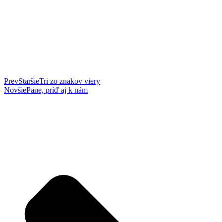
Prev
Staršie
Tri zo znakov viery
Novšie
Pane, príď aj k nám