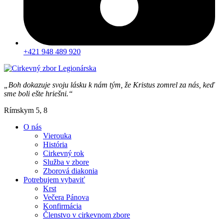
+421 948 489 920
„Boh dokazuje svoju lásku k nám tým, že Kristus zomrel za nás, keď
sme boli ešte hriešni.“
Rímskym 5, 8
O nás
Vierouka
História
Cirkevný rok
Služba v zbore
Zborová diakonia
Potrebujem vybaviť
Krst
Večera Pánova
Konfirmácia
Členstvo v cirkevnom zbore