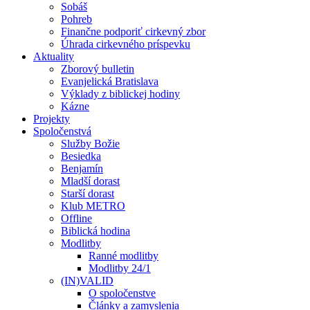
Sobáš
Pohreb
Finančne podporiť cirkevný zbor
Úhrada cirkevného príspevku
Aktuality
Zborový bulletin
Evanjelická Bratislava
Výklady z biblickej hodiny
Kázne
Projekty
Spoločenstvá
Služby Božie
Besiedka
Benjamín
Mladší dorast
Starší dorast
Klub METRO
Offline
Biblická hodina
Modlitby
Ranné modlitby
Modlitby 24/1
(IN)VALID
O spoločenstve
Články a zamyslenia