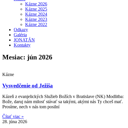
Kázne 2026
Kázne 2025
Kázne 2024
Kázne 2023
Kázne 2022
Odkazy
Galéria
JONATÁN
Kontakty
Mesiac: jún 2026
Kázne
Vysvedčenie od Ježiša
Kázeň z evanjelických Služieb Božích v Bratislave (NK) Modlitba:
Bože, daruj nám milosť stávať sa takými, akými nás Ty chceš mať.
Prosíme, nech v nás tom posilní
Čítať viac »
28. júna 2026