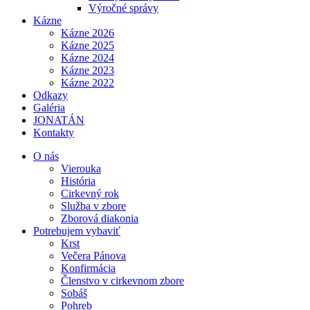
Výročné správy
Kázne
Kázne 2026
Kázne 2025
Kázne 2024
Kázne 2023
Kázne 2022
Odkazy
Galéria
JONATÁN
Kontakty
O nás
Vierouka
História
Cirkevný rok
Služba v zbore
Zborová diakonia
Potrebujem vybaviť
Krst
Večera Pánova
Konfirmácia
Členstvo v cirkevnom zbore
Sobáš
Pohreb