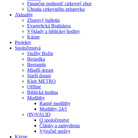
Finančne podporiť cirkevný zbor
Úhrada cirkevného príspevku
Aktuality
Zborový bulletin
Evanjelická Bratislava
Výklady z biblickej hodiny
Kázne
Projekty
Spoločenstvá
Služby Božie
Besiedka
Benjamín
Mladší dorast
Starší dorast
Klub METRO
Offline
Biblická hodina
Modlitby
Ranné modlitby
Modlitby 24/1
(IN)VALID
O spoločenstve
Články a zamyslenia
Výročné správy
Kázne