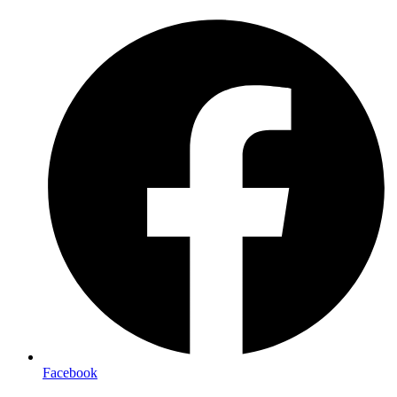
Preskočiť
na
obsah
Facebook