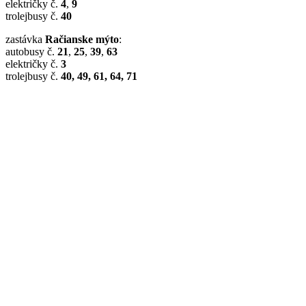
električky č.
4
,
9
trolejbusy č.
40
zastávka
Račianske mýto
:
autobusy č.
21
,
25
,
39
,
63
električky č.
3
trolejbusy č.
40, 49, 61, 64, 71