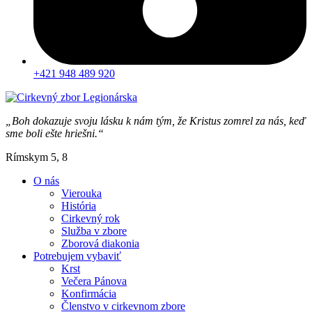
+421 948 489 920
„Boh dokazuje svoju lásku k nám tým, že Kristus zomrel za nás, keď
sme boli ešte hriešni.“
Rímskym 5, 8
O nás
Vierouka
História
Cirkevný rok
Služba v zbore
Zborová diakonia
Potrebujem vybaviť
Krst
Večera Pánova
Konfirmácia
Členstvo v cirkevnom zbore