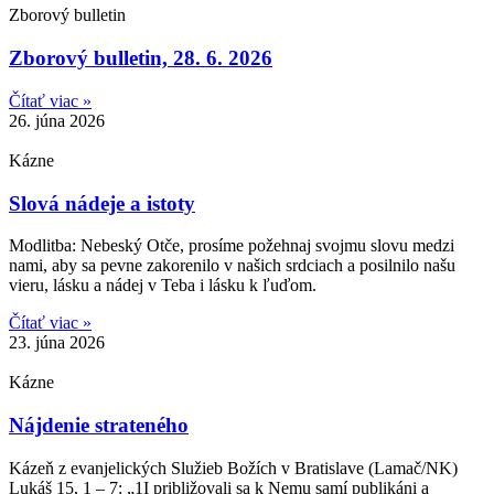
Zborový bulletin
Zborový bulletin, 28. 6. 2026
Čítať viac »
26. júna 2026
Kázne
Slová nádeje a istoty
Modlitba: Nebeský Otče, prosíme požehnaj svojmu slovu medzi
nami, aby sa pevne zakorenilo v našich srdciach a posilnilo našu
vieru, lásku a nádej v Teba i lásku k ľuďom.
Čítať viac »
23. júna 2026
Kázne
Nájdenie strateného
Kázeň z evanjelických Služieb Božích v Bratislave (Lamač/NK)
Lukáš 15, 1 – 7: „1I približovali sa k Nemu samí publikáni a