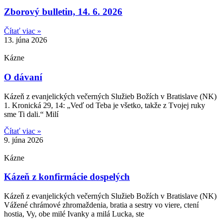
Zborový bulletin, 14. 6. 2026
Čítať viac »
13. júna 2026
Kázne
O dávaní
Kázeň z evanjelických večerných Služieb Božích v Bratislave (NK)
1. Kronická 29, 14: „Veď od Teba je všetko, takže z Tvojej ruky
sme Ti dali.“ Milí
Čítať viac »
9. júna 2026
Kázne
Kázeň z konfirmácie dospelých
Kázeň z evanjelických večerných Služieb Božích v Bratislave (NK)
Vážené chrámové zhromaždenia, bratia a sestry vo viere, ctení
hostia, Vy, obe milé Ivanky a milá Lucka, ste