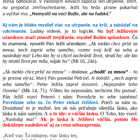
Ježiša odhováral. V Pánových slovách započul len utrpenie, smrť,
no prepočul zmŕtvychvstanie. Ježiš ho teda prísne pokarhal
a vyčítal mu:
„Nemyslíš na veci Božie, ale na ľudské.“
Aj nám je blízke myslieť viac na utrpenie, na kríž, a zabúdať na
vzkriesenie.
Ľudsky videné, je to logické. No
byť Ježišovým
učeníkom značí zmeniť zmýšľanie, myslieť Božím spôsobom.
Čo
Ak niekto chce prísť za
to znamená, vysvetli Pán Ježiš učeníkom: „
mnou, nech zaprie seba samého, vezme svoj kríž na seba a
nasleduje ma!
Lebo kto by si chcel zachrániť život, stratí ho; ale kto
by stratil život pre mňa, nájde ho“
(Mt 16, 24n).
„
Ak niekto chce prísť za mnou“
„chodiť za mnou“
– doslova:
– to
„nech zaprie
je presne výraz, ktorý Pán povedal Petrovi. A doložil:
seba samého“.
Peter Ježiša zaprel slovami:
„Nepoznám toho
(Mk 14, 71). Vôbec ho nepoznám, nechcem Ho poznať.
človeka“
Pán Ježiš vraví Petrovi i nám: Povedz/te to sebe samému!
Povedzme sebe to, čo Peter riekol Ježišovi.
Prieči sa nám to.
Dosiahnuť to je možné, len ak nás priťahuje silnejšia láska, ako
láska k nám samým. A
o to ide: o väčšiu lásku.
O Toho, kto vraví:
„Nasleduj ma!“
Ak je láska k Ježišovi väčšia, potom Ho
dokážeme nasledovať aj za cenu sebazaprenia.
„Kiež viac Ťa milujem, viac lásky len,