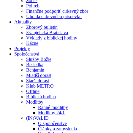
Sobáš
Pohreb
Finančne podporiť cirkevný zbor
Úhrada cirkevného príspevku
Aktuality
Zborový bulletin
Evanjelická Bratislava
Výklady z biblickej hodiny
Kázne
Projekty
Spoločenstvá
Služby Božie
Besiedka
Benjamín
Mladší dorast
Starší dorast
Klub METRO
Offline
Biblická hodina
Modlitby
Ranné modlitby
Modlitby 24/1
(IN)VALID
O spoločenstve
Články a zamyslenia