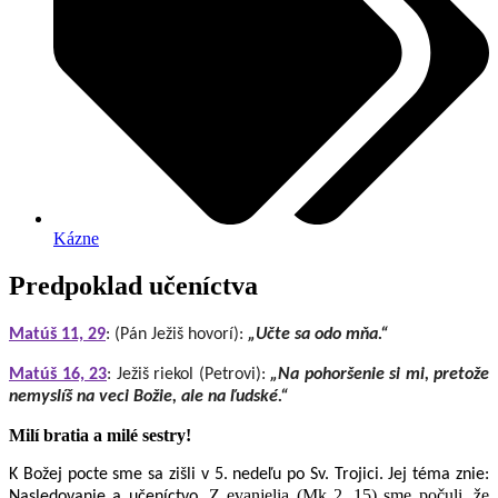
Kázne
Predpoklad učeníctva
Matúš 11, 29
: (Pán Ježiš hovorí):
„Učte sa odo mňa.“
Matúš 16, 23
: Ježiš riekol (Petrovi):
„Na pohoršenie si mi, pretože
nemyslíš na veci Božie, ale na ľudské.“
Milí bratia a milé sestry!
K Božej pocte sme sa zišli v 5. nedeľu po Sv. Trojici. Jej téma znie:
Z evanjelia (Mk 2, 15) sme počuli, že
Nasledovanie a učeníctvo.