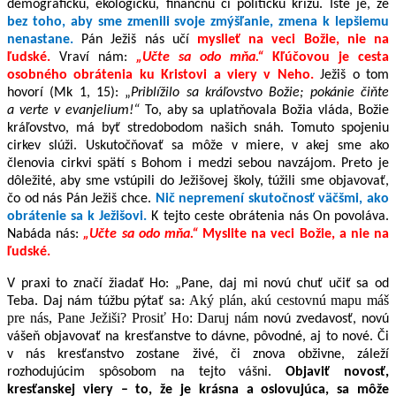
demografickú, ekologickú, finančnú či politickú krízu. Isté je, že
bez toho, aby sme zmenili svoje zmýšľanie, zmena k lepšiemu
nenastane.
Pán Ježiš nás učí
myslieť na veci Božie, nie na
ľudské.
Vraví nám:
„Učte sa odo mňa.“
Kľúčovou je cesta
osobného obrátenia ku Kristovi a viery v Neho.
Ježiš o tom
hovorí (Mk 1, 15): „
Priblížilo sa kráľovstvo Božie; pokánie čiňte
a verte v evanjelium!“
To, aby sa uplatňovala Božia vláda, Božie
kráľovstvo, má byť stredobodom našich snáh. Tomuto spojeniu
cirkev slúži. Uskutočňovať sa môže v miere, v akej sme ako
členovia cirkvi spätí s Bohom i medzi sebou navzájom. Preto je
dôležité, aby sme vstúpili do Ježišovej školy, túžili sme objavovať,
čo od nás Pán Ježiš chce.
Nič nepremení skutočnosť väčšmi, ako
obrátenie sa k Ježišovi.
K tejto ceste obrátenia nás On povoláva.
Nabáda nás:
„Učte sa odo mňa.“
Myslite na veci Božie, a nie na
ľudské.
V praxi to značí žiadať Ho: „Pane, daj mi novú chuť učiť sa od
Aký plán, akú cestovnú mapu máš
Teba. Daj nám túžbu pýtať sa:
pre nás, Pane Ježiši? Prosiť Ho: Daruj nám
novú zvedavosť, novú
vášeň objavovať na kresťanstve to dávne, pôvodné, aj to nové. Či
v nás kresťanstvo zostane živé, či znova obživne, záleží
rozhodujúcim spôsobom na tejto vášni.
Objaviť novosť,
kresťanskej viery – to, že je krásna a oslovujúca, sa môže