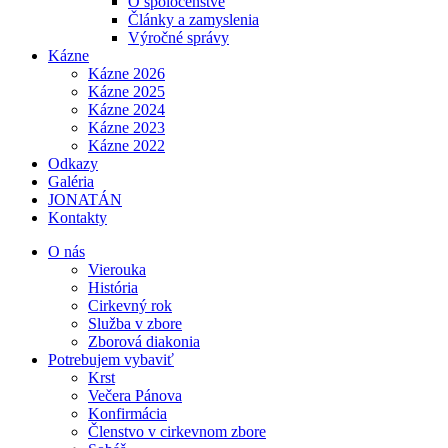
O spoločenstve
Články a zamyslenia
Výročné správy
Kázne
Kázne 2026
Kázne 2025
Kázne 2024
Kázne 2023
Kázne 2022
Odkazy
Galéria
JONATÁN
Kontakty
O nás
Vierouka
História
Cirkevný rok
Služba v zbore
Zborová diakonia
Potrebujem vybaviť
Krst
Večera Pánova
Konfirmácia
Členstvo v cirkevnom zbore