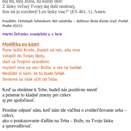
daj mi, môj Ježiši, na každý deň!
Z lásky večnej Tvojej daj duši studenej,
ňou mi ju rozohrej! Len lásky viac!“ (ES 461, 1). Amen.
Použitím: Christoph Schӧnborn: Být učedníky – Ježíšova škola života (vyd. Portál,
Praha 2021):
Martin Šefranko, evanjelický a. v. farár
Modlitba po kázni
:
Pane Ježiši Kriste, žiadaš od nás, aby sme
vstúpili do Tvojej školy,
stali sa Tvojimi učeníkmi,
mysleli sme na veci Božie, a nie na ľudské.
Nesľúbil si nám, že to bude ľahké.
Smieme sa však učiť od Teba.
Keď sa obrátime k Tebe, budeš nás pozitívne meniť
a prinesie to kladné zmeny pre cirkev
aj pre spoločnosť.
Prosíme odpusť nám, keď nám ide väčšmi o zviditeľňovanie seba –
cirkvi,
ako o poukazovanie ďalším na Teba – Bože, na Tvoju lásku
a spravodlivosť.