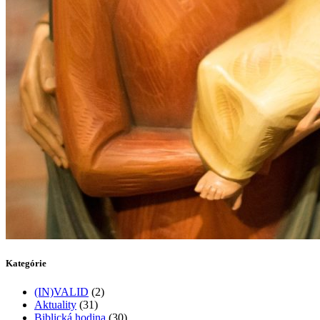
Kategórie
(IN)VALID
(2)
Aktuality
(31)
Biblická hodina
(30)