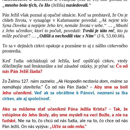
„
mnoho bolo tých, čo Ho
(Ježiša)
nasledovali.
“
Pán Ježiš však poznal aj opačné situácie. Keď sa predstavil, že On je
chlieb života, v synagóge v Kafarnaume povedal:
„
Ak nejete telo
Syna človeka a nepijete Jeho krv, nemáte života v sebe.“ … „Mnohí
z Jeho učeníkov, ktorí to počuli, povedali:
Tvrdá je táto reč
, kto ju
môže počúvať? … „
Odišli a nechodili viac s Ním
“
(J 6, 53.60.66).
To sa v dejinách cirkvi opakuje a poznáme to aj z nášho cirkevného
prostredia.
Keď ľudia odchádzajú od Ježiša, keď opúšťajú cirkev,
vtedy
dôležitejšie nad štrukturálne a iné zásadné otázky, je pýtať sa:
Čo od
nás Pán Ježiš žiada?
Zo Žalmu 127. nám zaznelo:
„Ak Hospodin nestavia dom, márne sa
namáhajú stavitelia.“
Čo od nás Pán žiada? –
Aby sme sa boli
Jeho učeníkmi.
Veď ak sa obrátime k Pánovi, nezmení sa iba
cirkev, ale aj spoločnosť.
Ako sa môžeme stať učeníkmi Pána Ježiša Krista? – Tak, že
vstúpime do Jeho školy, aby sme mysleli na veci Božie, a nie na
ľudské.
Nie na to, čo chcú od nás ľudia, ale na to, čo chce od nás
Pán Ježiš. On nás vyzýva:
„Učte sa odo mňa.“