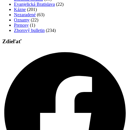
Evanjelická Bratislava
(22)
Kázne
(201)
Nezaradené
(63)
Oznamy
(22)
Prenosy
(1)
Zborový bulletin
(234)
Zdieľať