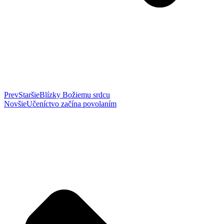
Prev
Staršie
Blízky Božiemu srdcu
Novšie
Učeníctvo začína povolaním