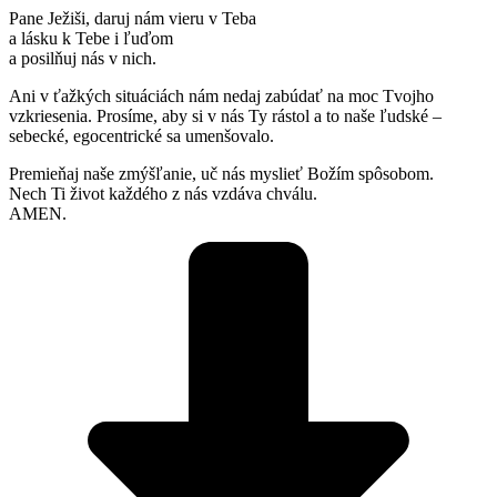
Pane Ježiši, daruj nám vieru v Teba
a lásku k Tebe i ľuďom
a posilňuj nás v nich.
Ani v ťažkých situáciách nám nedaj zabúdať na moc Tvojho
vzkriesenia. Prosíme, aby si v nás Ty rástol a to naše ľudské –
sebecké, egocentrické sa umenšovalo.
Premieňaj naše zmýšľanie, uč nás myslieť Božím spôsobom.
Nech Ti život každého z nás vzdáva chválu.
AMEN.