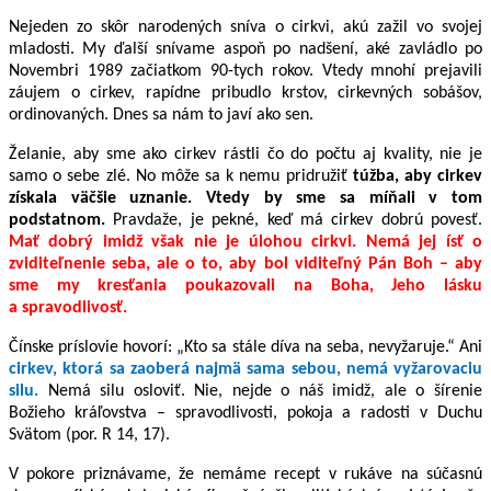
Nejeden zo skôr narodených sníva o cirkvi, akú zažil vo svojej
mladosti. My ďalší snívame aspoň po nadšení, aké zavládlo po
Novembri 1989 začiatkom 90-tych rokov. Vtedy mnohí prejavili
záujem o cirkev, rapídne pribudlo krstov, cirkevných sobášov,
ordinovaných. Dnes sa nám to javí ako sen.
Želanie, aby sme ako cirkev rástli čo do počtu aj kvality, nie je
samo o sebe zlé. No môže sa k nemu pridružiť
túžba, aby cirkev
získala väčšie uznanie. Vtedy by sme sa míňali v tom
podstatnom.
Pravdaže, je pekné, keď má cirkev dobrú povesť.
Mať dobrý imidž však nie je úlohou cirkvi. Nemá jej ísť o
zviditeľnenie seba, ale o to, aby bol
viditeľný Pán Boh – aby
sme my kresťania poukazovali na Boha, Jeho lásku
a spravodlivosť.
Čínske príslovie hovorí: „Kto sa stále díva na seba, nevyžaruje.“ Ani
cirkev, ktorá sa zaoberá najmä sama sebou, nemá vyžarovaciu
silu.
Nemá silu osloviť. Nie, nejde o náš imidž, ale o šírenie
Božieho kráľovstva – spravodlivosti, pokoja a radosti v Duchu
Svätom (por. R 14, 17).
V pokore priznávame, že nemáme recept v rukáve na súčasnú