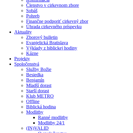
Členstvo v cirkevnom zbore
Sobáš
Pohreb
Finančne podporiť cirkevný zbor
Úhrada cirkevného príspevku
Aktuality
Zborový bulletin
Evanjelická Bratislava
Výklady z biblickej hodiny
Kázne
Projekty
Spoločenstvá
Služby Božie
Besiedka
Benjamín
Mladší dorast
Starší dorast
Klub METRO
Offline
Biblická hodina
Modlitby
Ranné modlitby
Modlitby 24/1
(IN)VALID