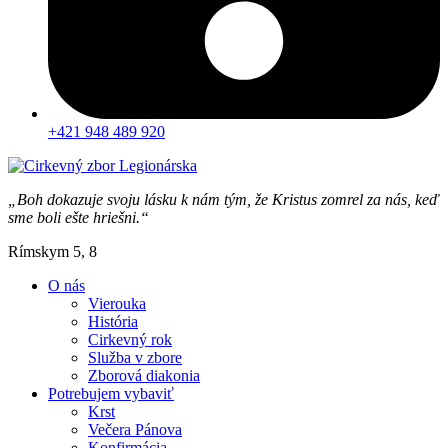
+421 948 489 920
„Boh dokazuje svoju lásku k nám tým, že Kristus zomrel za nás, keď
sme boli ešte hriešni.“
Rímskym 5, 8
O nás
Vierouka
História
Cirkevný rok
Služba v zbore
Zborová diakonia
Potrebujem vybaviť
Krst
Večera Pánova
Konfirmácia