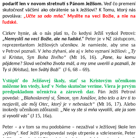
podariť len v novom stretnutí s Pánom Ježišom.
Veď čo premení
skutočnosť väčšmi ako obrátenie sa k Ježišovi? K Tomu, ktorý nás
povoláva:
„Učte sa odo mňa.“
Myslite na veci Božie, a nie na
ľudské.
Cirkev hynie, ak o nás platí to, čo kedysi Ježiš vytkol Petrovi:
„Nemyslíš na veci Božie, ale na ľudské.“
Peter je v NZ zástupcom,
reprezentantom Ježišových učeníkov. Je namieste, aby sme sa
„
Ty
v Petrovi poznali. V Jeho zlyhaní, ale aj v Jeho vyznaní Ježišovi:
si Kristus, Syn Boha živého“
(Mt 16, 16).
„
Pane, ku komu
pôjdeme? Slová večného života máš, a my sme uverili a poznali, že
(J 6, 68 – 69).
Ty si (Kristus), ten Svätý Boží“
Vstúpiť do Ježišovej školy, stať sa Kristovým učeníkom
môžeme len vtedy, keď v Neho skutočne veríme. Viera je prvým
predpokladom učeníctva a zároveň dar.
Pán Ježiš Petrovi
„
Blahoslavený si, Šimon, syn Jonášov, lebo telo a krv ti to
povedal:
nezjavili, ale môj Otec, ktorý je v nebesiach“
(Mt 16, 17). Alebo
inokedy učeníkom zdôraznil:
„
Nie vy ste si mňa vyvolili, ale ja som
(J 15, 16a).
si vyvolil vás
“
Peter – a v tom sa mu podobáme – nezažíval v Ježišovej škole len
„výšiny“. Keď Ježiš predpovedal svoje utrpenie a vzkriesenie, Peter