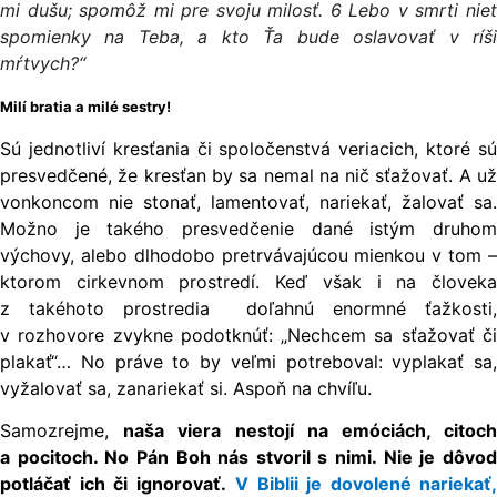
mi dušu; spomôž mi pre svoju milosť. 6 Lebo v smrti niet
spomienky na Teba, a kto Ťa bude oslavovať v ríši
mŕtvych?“
Milí bratia a milé sestry!
Sú jednotliví kresťania či spoločenstvá veriacich, ktoré sú
presvedčené, že kresťan by sa nemal na nič sťažovať. A už
vonkoncom nie stonať, lamentovať, nariekať, žalovať sa.
Možno je takého presvedčenie dané istým druhom
výchovy, alebo dlhodobo pretrvávajúcou mienkou v tom –
ktorom cirkevnom prostredí. Keď však i na človeka
z takéhoto prostredia doľahnú enormné ťažkosti,
v rozhovore zvykne podotknúť: „Nechcem sa sťažovať či
plakať“… No práve to by veľmi potreboval: vyplakať sa,
vyžalovať sa, zanariekať si. Aspoň na chvíľu.
Samozrejme,
naša viera nestojí na emóciách, citoc
a pocitoch. No Pán Boh nás stvoril s nimi. Nie je dôvod
potláčať ich či ignorovať.
V Biblii je dovolené nariekať,