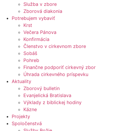
Služba v zbore
Zborová diakonia
Potrebujem vybaviť
Krst
Večera Pánova
Konfirmácia
Členstvo v cirkevnom zbore
Sobáš
Pohreb
Finančne podporiť cirkevný zbor
Úhrada cirkevného príspevku
Aktuality
Zborový bulletin
Evanjelická Bratislava
Výklady z biblickej hodiny
Kázne
Projekty
Spoločenstvá
Služby Božie