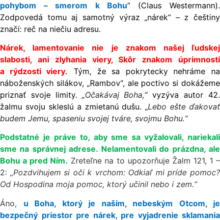
pohybom – smerom k Bohu
“ (Claus Westermann)
Zodpovedá tomu aj samotný výraz „nárek“ – z češtiny
značí: reč na niečiu adresu.
Nárek, lamentovanie nie je znakom našej ľudskej
slabosti, ani zlyhania viery, Skôr znakom úprimnosti
a rýdzosti viery
.
Tým, že sa pokrytecky nehráme na
náboženských silákov, „Rambov“, ale poctivo si dokážeme
priznať svoje limity.
„
Očakávaj Boha,
“
vyzýva autor 42
žalmu svoju skleslú a zmietanú dušu. „
Lebo ešte ďakovať
budem Jemu, spaseniu svojej tváre, svojmu Bohu.“
Podstatné je práve to, aby sme sa vyžalovali, nariekali
sme na správnej adrese. Nelamentovali do prázdna, ale
Bohu a pred Ním.
Zreteľne na to upozorňuje Žalm 121, 1 
2:
„Pozdvihujem si oči k vrchom: Odkiaľ mi príde pomoc
Od Hospodina moja pomoc, ktorý učinil nebo i zem.“
Áno,
u Boha, ktorý je naším, nebeským Otcom, je
bezpečný priestor pre nárek, pre vyjadrenie sklamania