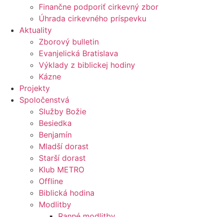
Finančne podporiť cirkevný zbor
Úhrada cirkevného príspevku
Aktuality
Zborový bulletin
Evanjelická Bratislava
Výklady z biblickej hodiny
Kázne
Projekty
Spoločenstvá
Služby Božie
Besiedka
Benjamín
Mladší dorast
Starší dorast
Klub METRO
Offline
Biblická hodina
Modlitby
Ranné modlitby