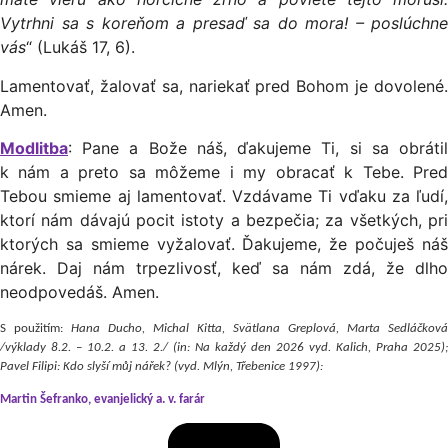
Vytrhni sa s koreňom a presaď sa do mora! – poslúchne
vás
“ (Lukáš 17, 6).
Lamentovať, žalovať sa, nariekať pred Bohom je dovolené.
Amen.
Modlitba
: Pane a Bože náš, ďakujeme Ti, si sa obrátil
k nám a preto sa môžeme i my obracať k Tebe. Pred
Tebou smieme aj lamentovať. Vzdávame Ti vďaku za ľudí,
ktorí nám dávajú pocit istoty a bezpečia; za všetkých, pri
ktorých sa smieme vyžalovať. Ďakujeme, že počuješ náš
nárek. Daj nám trpezlivosť, keď sa nám zdá, že dlho
neodpovedáš. Amen.
S použitím:
Hana Ducho, Michal Kitta, Svätlana Greplová, Marta Sedláčková
/výklady 8.2. – 10.2. a 13. 2./ (in: Na každý den 2026 vyd. Kalich, Praha 2025);
Pavel Filipi: Kdo slyší m
ů
j nářek? (vyd. Mlýn, Třebenice 1997):
Martin Šefranko, evanjelický a. v. farár