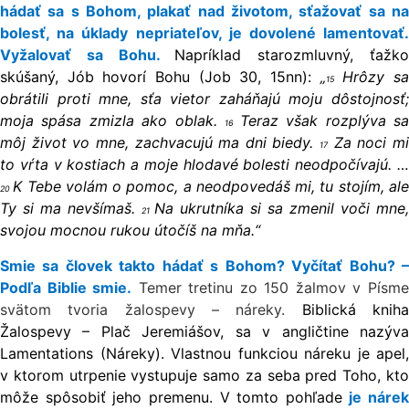
hádať sa s Bohom, plakať nad životom, sťažovať sa na
bolesť, na úklady nepriateľov, je dovolené lamentovať.
Vyžalovať sa Bohu.
Napríklad starozmluvný, ťažk
skúšaný, Jób hovorí Bohu (Job 30, 15nn):
„
Hrôzy s
15
obrátili proti mne, sťa vietor zaháňajú moju dôstojnosť;
moja spása zmizla ako oblak.
Teraz však rozplýva s
16
môj život vo mne, zachvacujú ma dni biedy.
Za noci m
17
to vŕta v kostiach a moje hlodavé bolesti neodpočívajú. …
K Tebe volám o pomoc, a neodpovedáš mi, tu stojím, al
20
Ty si ma nevšímaš.
Na ukrutníka si sa zmenil voči mne,
21
svojou mocnou rukou útočíš na mňa.“
Smie sa človek takto hádať s Bohom? Vyčítať Bohu? –
Podľa Biblie smie.
Temer tretinu zo 150 žalmov v Písm
svätom tvoria žalospevy – náreky.
Biblická knih
Žalospevy – Plač Jeremiášov, sa v angličtine nazýva
Lamentations (Náreky). Vlastnou funkciou náreku je apel,
v ktorom utrpenie vystupuje samo za seba pred Toho, kto
môže spôsobiť jeho premenu. V tomto pohľade
je nárek