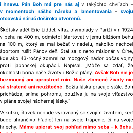
i hnevu. Pán Boh má pre nás aj
v takýchto chvíľach 
v momentoch nášho náreku a lamentovania
–
svoju
otcovskú náruč doširoka otvorenú.
Škótsky atlét Eric Liddel, víťaz olympiády v Paríži v r. 1924
v behu na 400 m, odmietol štartovať v jemu bližšom behu
na 100 m, ktorý sa mal bežať v nedeľu, nakoľko nechcel
športom rušiť Pánov deň. Stal sa z neho misionár v Číne,
kde ako 43-ročný zomrel na mozgový nádor počas vojny
proti japonskej okupácii. Napísal: „Môže sa zdať, že
okolnosti boria naše životy i Božie plány.
Avšak Boh nie j
bezmocný ani uprostred ruín. Naše zlomené životy nie
sú stratené ani neužitočné.
Božia láska pracuje stále. Boh
prichádza, sníma pohromu, používa ju na svoje víťazstvo
v pláne svojej nádhernej lásky.“
Vskutku, človek nebude vyrovnaný so svojím životom, keď
bude uhrančivo hľadieť len na svoje trápenie, či na svoje
hriechy.
Máme upierať svoj pohľad mimo seba – k Bohu