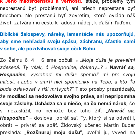
k Jeho milosrdenstvu a vernosti.
Isteže, problémy tý
neprestanú byť problémami, ani hriech neprestane byť
hriechom. No prestanú byť zovretím, ktoré ovláda náš
život, zatvára mu cestu k radosti, nádeji, k ďalším ľuďom.
Biblické žalospevy, náreky, lamentácie nás upozorňujú,
aby sme nehľadali svoju spásu, záchranu, šťastie sami
v sebe, ale pozdvihovali svoje oči k Bohu.
Zo Žalmu 6, 4 – 6 sme počuli:
„Moja duša je preveľmi
4
zdesená. Ty však, ó Hospodine, dokedy…?
Navráť sa,
5
Hospodine
, vysloboď mi dušu; spomôž mi pre svoju
milosť.
Lebo v smrti niet spomienky na Teba, a kto Ť
6
bude oslavovať v ríši mŕtvych?“
Tieto prosby prezrádzajú,
že
modliaci sa nedovoláva svojho práva, ani nepripomín
svoje zásluhy. Uchádza sa o niečo, na čo nemá nárok
, č
si nezaslúžil, no nemôže bez toho žiť.
„Navráť sa,
Hospodine“
– doslova „obráť sa“. Ty, ktorý si sa odvrátil
obráť – privráť sa späť. Židovský učenec Martin Buber
prekladá:
„Rozšnuruj moju dušu“
, uvoľni ju, vyveď na