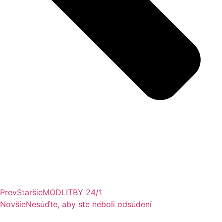
Prev
Staršie
MODLITBY 24/1
Novšie
Nesúďte, aby ste neboli odsúdení