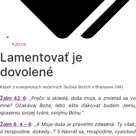
Kázne
Lamentovať je
dovolené
Kázeň z evanjelických večerných Služieb Božích v Bratislave (NK)
Žalm 42, 6
:
„Prečo si skleslá, duša moja, a zmietaš sa v
mne? Očakávaj Boha, lebo ešte ďakovať budem Jemu,
spaseniu svojej tváre, svojmu Bohu.“
Žalm 6, 4 – 6
:
„4 Moja duša je preveľmi zdesená. Ty však,
ó Hospodine, dokedy…? 5 Navráť sa, Hospodine, vysloboď