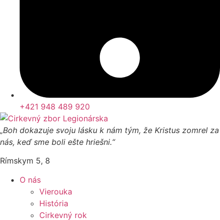
+421 948 489 920
„Boh dokazuje svoju lásku k nám tým, že Kristus zomrel za
nás, keď sme boli ešte hriešni.“
Rímskym 5, 8
O nás
Vierouka
História
Cirkevný rok