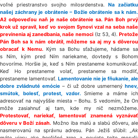
voľné priestranstvo svojho milosrdenstva.
Na začiatk
našej záchrany je obrátenie – Božie obrátenie sa k nám.
Až odpoveďou naň je naše obrátenie sa. Pán Boh prvý
krok už spravil, keď vo svojom Synovi vzal na seba naše
previnenia aj zanedbania, naše nemoci
(Iz 53, 4).
Pretože
Pán Boh sa k nám obrátil, môžeme sa aj my s dôverou
obracať k Nemu.
Kým sa Bohu sťažujeme, hádame sa
s Ním, kým pred Ním nariekame, dovtedy s Bohom
hovoríme. Horšie je, keď s Ním prestaneme komunikovať.
Keď Ho prestaneme volať, prestaneme sa modliť,
prestaneme lamentovať.
Lamentovanie nie je fňukanie, ale
dobre zvládnuté emócie
– či už dobre usmernený
hnev,
smútok, bolesť, protest, vzdor.
Smieme a máme ic
adresovať na najvyššie miesta – Bohu. S vedomím, že On
môže zasiahnuť aj tam, kde my nič nezmôžeme.
Protestovať, nariekať, lamentovať znamená vyznávať
dôveru v Boží zásah.
Možno iba malú a slabú dôveru, al
nasmerovanú na správnu adresu. Pán Ježiš sľúbil:
„Ak
máte vieru ako horčičné zrno a poviete tejto moruši: